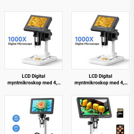
LCD Digital
LCD Digital
myntmikroskop med 4,3
myntmikroskop med 4,3
inches IPS-skærm,
inches IPS-skærm,
myntforstørrelsesglas
myntforstørrelsesglas
med 8 LED'er
med 8 LED'er