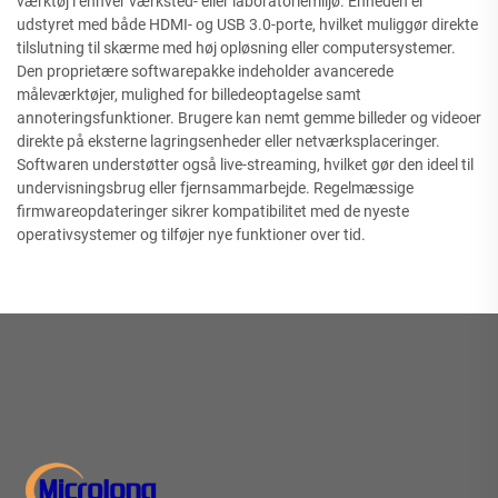
værktøj i enhver værksted- eller laboratoriemiljø. Enheden er
udstyret med både HDMI- og USB 3.0-porte, hvilket muliggør direkte
tilslutning til skærme med høj opløsning eller computersystemer.
Den proprietære softwarepakke indeholder avancerede
måleværktøjer, mulighed for billedeoptagelse samt
annoteringsfunktioner. Brugere kan nemt gemme billeder og videoer
direkte på eksterne lagringsenheder eller netværksplaceringer.
Softwaren understøtter også live-streaming, hvilket gør den ideel til
undervisningsbrug eller fjernsammarbejde. Regelmæssige
firmwareopdateringer sikrer kompatibilitet med de nyeste
operativsystemer og tilføjer nye funktioner over tid.