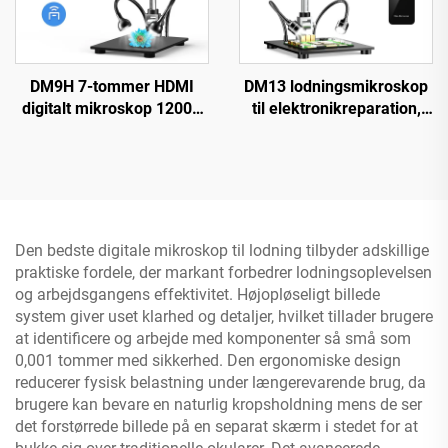
DM9H 7-tommer HDMI
DM13 lodningsmikroskop
digitalt mikroskop 1200X
til elektronikreparation,
møntmikroskop med IPS-
mønter, smykker med 10
skærm 16 MP
LED'er
lodningsmikroskop
Den bedste digitale mikroskop til lodning tilbyder adskillige
praktiske fordele, der markant forbedrer lodningsoplevelsen
og arbejdsgangens effektivitet. Højopløseligt billede
system giver uset klarhed og detaljer, hvilket tillader brugere
at identificere og arbejde med komponenter så små som
0,001 tommer med sikkerhed. Den ergonomiske design
reducerer fysisk belastning under længerevarende brug, da
brugere kan bevare en naturlig kropsholdning mens de ser
det forstørrede billede på en separat skærm i stedet for at