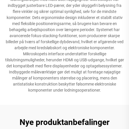
indbygget justerbare LED-pærer, der yder skyggefri belysning fra
flere vinkler og sikrer optimal synlighed, selv for de mindste
komponenter. Dets ergonomiske design inkluderer et stabilt stativ
med fleksible positioneringsarme, så brugere kan bevare en
behagelig arbejdsposition over længere perioder. Systemet har
avancerede fokus-stacking-funktioner, som producerer skarpe
billeder på tværs af forskellige dybdevand, hvilket er afgørende ved
arbejde med kredsløbskort og elektroniske komponenter.
Mikroskopets interface understøtter forskellige
tilslutningsmuligheder, herunder HDMI og USB-udgange, hvilket gør
det kompatibelt med flere displayenheder og optagelsessystemer.
Indbyggede måleværktøjer gør det muligt at foretage nøjagtige
målinger af komponenters størrelse og placering, mens den
antistatiske konstruktion beskytter følsomme elektroniske
komponenter under lodningsoperationer.
Nye produktanbefalinger