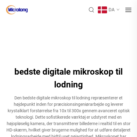
DA
bedste digitale mikroskop til
lodning
Den bedste digitale mikroskop til lodning repræsenterer et
højdepunkt inden for præcisionsingeniørarbejde og leverer
krystalklart forstørrelse fra 10x til 300x gennem avanceret optisk
teknologi. Dette sofistikerede værktøj er udstyret med en
højopløselig kamera, der transmitterer billederne i realtid til en stor
HD-skærm, hvilket giver brugerne mulighed for at udføre detaljeret
lodningsarbejde med hidtil uset nøjagtighed. Mikroskopet har