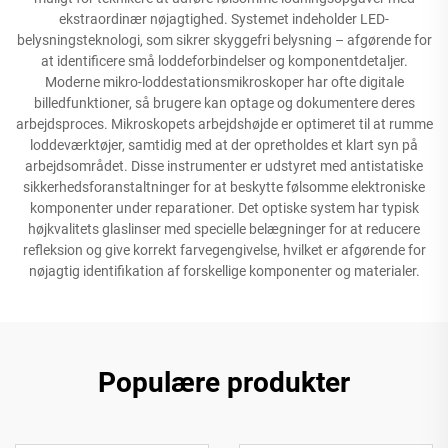
ekstraordinær nøjagtighed. Systemet indeholder LED-
belysningsteknologi, som sikrer skyggefri belysning – afgørende for
at identificere små loddeforbindelser og komponentdetaljer.
Moderne mikro-loddestationsmikroskoper har ofte digitale
billedfunktioner, så brugere kan optage og dokumentere deres
arbejdsproces. Mikroskopets arbejdshøjde er optimeret til at rumme
loddeværktøjer, samtidig med at der opretholdes et klart syn på
arbejdsområdet. Disse instrumenter er udstyret med antistatiske
sikkerhedsforanstaltninger for at beskytte følsomme elektroniske
komponenter under reparationer. Det optiske system har typisk
højkvalitets glaslinser med specielle belægninger for at reducere
refleksion og give korrekt farvegengivelse, hvilket er afgørende for
nøjagtig identifikation af forskellige komponenter og materialer.
Populære produkter