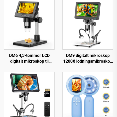
DM6 4,3-tommer LCD
DM9 digitalt mikroskop
digitalt mikroskop til
1200X lodningsmikroskop
voksne med 8 LED til
til mønter 12 MP PCB-
lodning, reparation, pcb,
kredsreparation
planter