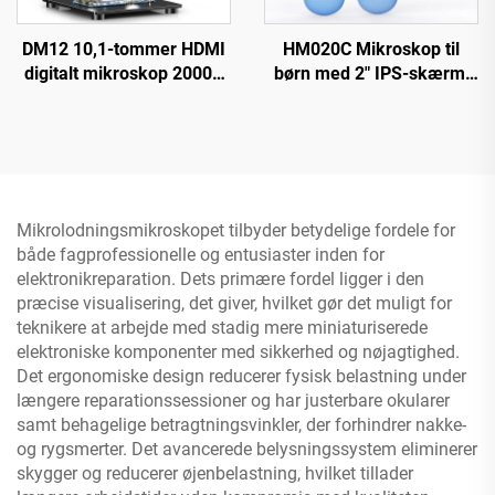
DM12 10,1-tommer HDMI
HM020C Mikroskop til
digitalt mikroskop 2000X
børn med 2" IPS-skærm,
møntmikroskop med 10
mini lomme
LED'er
håndmikroskop med 8
LED'er
Mikrolodningsmikroskopet tilbyder betydelige fordele for
både fagprofessionelle og entusiaster inden for
elektronikreparation. Dets primære fordel ligger i den
præcise visualisering, det giver, hvilket gør det muligt for
teknikere at arbejde med stadig mere miniaturiserede
elektroniske komponenter med sikkerhed og nøjagtighed.
Det ergonomiske design reducerer fysisk belastning under
længere reparationssessioner og har justerbare okularer
samt behagelige betragtningsvinkler, der forhindrer nakke-
og rygsmerter. Det avancerede belysningssystem eliminerer
skygger og reducerer øjenbelastning, hvilket tillader