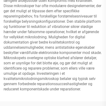
længere arbejdstider uden kompromis med kvaliteten.
Disse mikroskoper har ofte modulære designelementer, der
gør det muligt at tilpasse dem efter specifikke
repareringsbehov, fra forskellige forstørrelsesniveauer til
forskellige belysningskonfigurationer. Den stabile platform
og funktioner til reduktion af vibrationer sikrer stødige
hænder under følsomme operationer, hvilket er afgørende
for vellykket mikrolodning. Muligheden for digital
dokumentation giver bedre kvalitetskontrol og
uddannelsesmuligheder, mens antistatiske egenskaber
beskytter værdifulde elektroniske komponenter mod skade.
Mikroskopets overlegne optiske klarhed afslører detaljer,
som er usynlige for det blotte øje, og gør det muligt at
identificere og reparere problemer, som ellers ville være
umulige at opdage. Investeringen i et
kvalitetsmikrolodningsmikroskop betaler sig typisk selv
gennem forbedrede reparationssucceshastigheder og
reduceret komponentskade under reparationer.