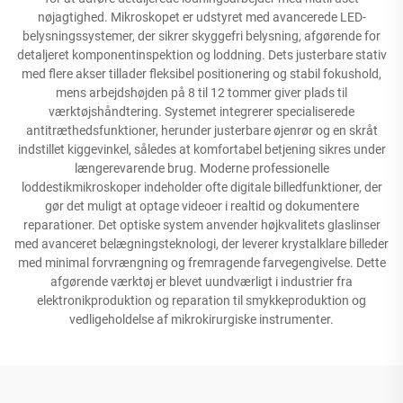
nøjagtighed. Mikroskopet er udstyret med avancerede LED-
belysningssystemer, der sikrer skyggefri belysning, afgørende for
detaljeret komponentinspektion og loddning. Dets justerbare stativ
med flere akser tillader fleksibel positionering og stabil fokushold,
mens arbejdshøjden på 8 til 12 tommer giver plads til
værktøjshåndtering. Systemet integrerer specialiserede
antitræthedsfunktioner, herunder justerbare øjenrør og en skråt
indstillet kiggevinkel, således at komfortabel betjening sikres under
længerevarende brug. Moderne professionelle
loddestikmikroskoper indeholder ofte digitale billedfunktioner, der
gør det muligt at optage videoer i realtid og dokumentere
reparationer. Det optiske system anvender højkvalitets glaslinser
med avanceret belægningsteknologi, der leverer krystalklare billeder
med minimal forvrængning og fremragende farvegengivelse. Dette
afgørende værktøj er blevet uundværligt i industrier fra
elektronikproduktion og reparation til smykkeproduktion og
vedligeholdelse af mikrokirurgiske instrumenter.