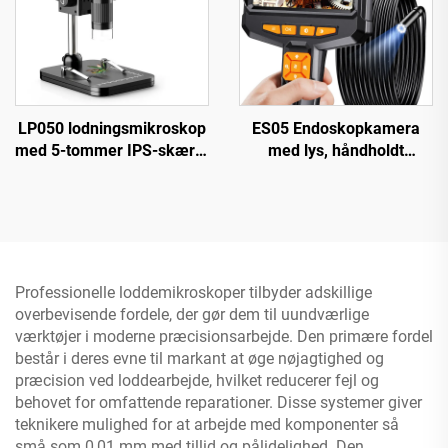
LP050 lodningsmikroskop
ES05 Endoskopkamera
med 5-tommer IPS-skærm
med lys, håndholdt
1000X møntmikroskop til
boreskop med 4,3" IPS-
PCB, planter, mønter
skærm
Professionelle loddemikroskoper tilbyder adskillige
overbevisende fordele, der gør dem til uundværlige
værktøjer i moderne præcisionsarbejde. Den primære fordel
består i deres evne til markant at øge nøjagtighed og
præcision ved loddearbejde, hvilket reducerer fejl og
behovet for omfattende reparationer. Disse systemer giver
teknikere mulighed for at arbejde med komponenter så
små som 0,01 mm med tillid og pålidelighed. Den