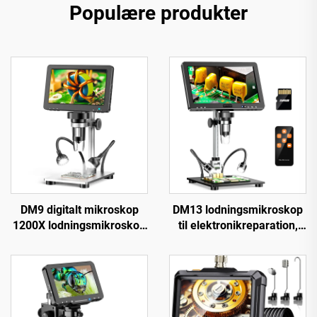
Populære produkter
DM9 digitalt mikroskop
DM13 lodningsmikroskop
1200X lodningsmikroskop
til elektronikreparation,
til mønter 12 MP PCB-
mønter, smykker med 10
kredsreparation
LED'er