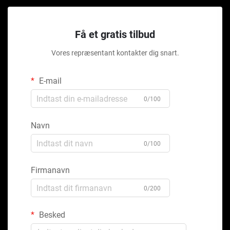
Få et gratis tilbud
Vores repræsentant kontakter dig snart.
E-mail
0/100
Navn
0/100
Firmanavn
0/200
Besked