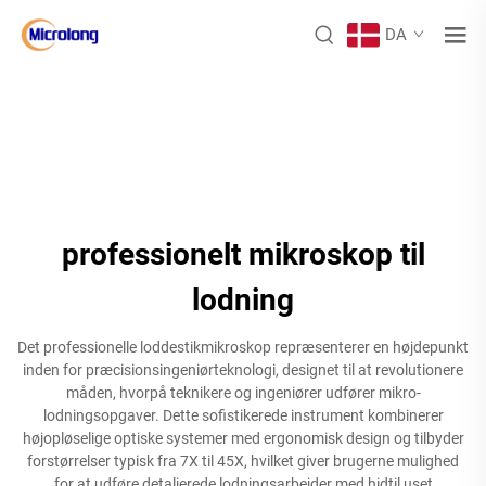
DA
professionelt mikroskop til
lodning
Det professionelle loddestikmikroskop repræsenterer en højdepunkt
inden for præcisionsingeniørteknologi, designet til at revolutionere
måden, hvorpå teknikere og ingeniører udfører mikro-
lodningsopgaver. Dette sofistikerede instrument kombinerer
højopløselige optiske systemer med ergonomisk design og tilbyder
forstørrelser typisk fra 7X til 45X, hvilket giver brugerne mulighed
for at udføre detaljerede lodningsarbejder med hidtil uset