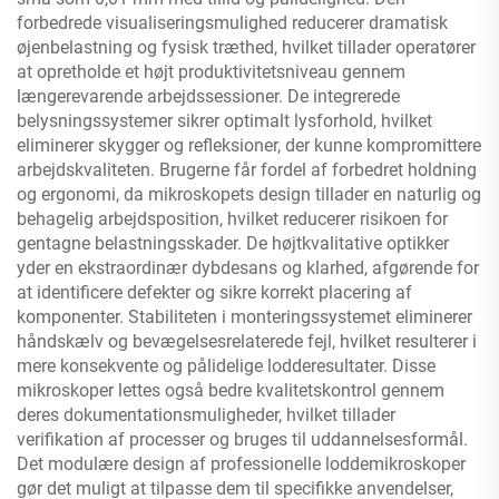
forbedrede visualiseringsmulighed reducerer dramatisk
øjenbelastning og fysisk træthed, hvilket tillader operatører
at opretholde et højt produktivitetsniveau gennem
længerevarende arbejdssessioner. De integrerede
belysningssystemer sikrer optimalt lysforhold, hvilket
eliminerer skygger og refleksioner, der kunne kompromittere
arbejdskvaliteten. Brugerne får fordel af forbedret holdning
og ergonomi, da mikroskopets design tillader en naturlig og
behagelig arbejdsposition, hvilket reducerer risikoen for
gentagne belastningsskader. De højtkvalitative optikker
yder en ekstraordinær dybdesans og klarhed, afgørende for
at identificere defekter og sikre korrekt placering af
komponenter. Stabiliteten i monteringssystemet eliminerer
håndskælv og bevægelsesrelaterede fejl, hvilket resulterer i
mere konsekvente og pålidelige lodderesultater. Disse
mikroskoper lettes også bedre kvalitetskontrol gennem
deres dokumentationsmuligheder, hvilket tillader
verifikation af processer og bruges til uddannelsesformål.
Det modulære design af professionelle loddemikroskoper
gør det muligt at tilpasse dem til specifikke anvendelser,