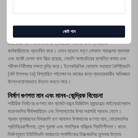
যেকোনো সিস্টেমের ব্যবহারিক কার্যকারিতাকে উল্লেখযোগ্যভাবে প্রভাবিত
করে।
ডিজিটাল হ্যান্ডহেল্ড মাইক্রোস্কোপ
বিভিন্ন ধরনের নমুনা দিয়ে বাস্তব
পরীক্ষা করা হলে সিস্টেমের কার্যকারিতা সম্পর্কে নির্মাতার দেওয়া বিবরণের চেয়ে
অনেক ভালো ধারণা পাওয়া যায়।
কোট পান
ফোকাস স্থিতিশীলতা এবং ডেপথ অফ ফিল্ডের বৈশিষ্ট্যগুলি ডিজিটাল হ্যান্ডহেল্ড
মাইক্রোস্কোপ ইউনিটগুলির ব্যবহারের সহজতা এবং ব্যবহারিক
কার্যকারিতাকে প্রভাবিত করে। যেসব মডেলে মসৃণ ফোকাস সামঞ্জস্য ব্যবস্থা
এবং যথেষ্ট ডেপথ অফ ফিল্ড রয়েছে, সেগুলি অপারেটরের ক্লান্তি কমায় এবং
পরীক্ষা-নিরীক্ষার দক্ষতা বৃদ্ধি করে। ইলেকট্রনিক ফোকাস সহায়তা বৈশিষ্ট্যগুলি
(যদি উপলব্ধ হয়) বিস্তারিত পর্যবেক্ষণের কাজের জন্য ব্যবহারকারীর অভিজ্ঞতা
উল্লেখযোগ্যভাবে উন্নত করতে পারে।
নির্মাণ গুণগত মান এবং মানব-কেন্দ্রিক বিবেচনা
শারীরিক নির্মাণের গুণগত মান বাজেট-বন্ধ্য ডিজিটাল হ্যান্ডহেল্ড মাইক্রোস্কোপ
মডেলগুলির দীর্ঘস্থায়িত্ব এবং বিশ্বস্ততার উপর সরাসরি প্রভাব ফেলে।
প্রধান মূল্যায়নের বিষয়গুলি হল আবাসন উপাদানের গুণগত মান, বোতামগুলির
প্রতিক্রিয়াশীলতা, লেন্স সুরক্ষা এবং সামগ্রিক যান্ত্রিক স্থিতিশীলতা। ধাতব
নির্মাণযুক্ত ইউনিটগুলি সাধারণত প্লাস্টিকের বিকল্পগুলির তুলনায় উত্তম