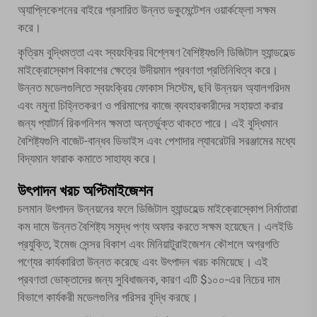
অ্যাপ্লিকেশনের বাইরে প্রসারিত উন্নত ডকুমেন্টেশন ওয়ার্কফ্লো সক্ষম
করে।
কৃত্রিম বুদ্ধিমত্তা এবং স্বয়ংক্রিয় বিশ্লেষণ বৈশিষ্ট্যগুলি ডিজিটাল হ্যান্ডহেল্ড
মাইক্রোস্কোপ বিকাশের ক্ষেত্রে উদীয়মান প্রবণতা প্রতিনিধিত্ব করে।
উন্নত মডেলগুলিতে স্বয়ংক্রিয় ফোকাস সিস্টেম, ছবি উন্নয়ন অ্যালগরিদম
এবং নমুনা চিহ্নিতকরণ ও পরিমাপের কাজে ব্যবহারকারীদের সহায়তা করার
জন্য প্যাটার্ন রিকগনিশন ক্ষমতা অন্তর্ভুক্ত থাকতে পারে। এই বুদ্ধিমান
বৈশিষ্ট্যগুলি বাজেট-বান্ধব ডিভাইস এবং পেশাদার ল্যাবরেটরি সরঞ্জামের মধ্যে
বিদ্যমান ফারাক কমাতে সাহায্য করে।
উৎপাদন খরচ অপ্টিমাইজেশন
চলমান উৎপাদন উন্নয়নের ফলে ডিজিটাল হ্যান্ডহেল্ড মাইক্রোস্কোপ নির্মাতারা
কম দামে উন্নত বৈশিষ্ট্য সমৃদ্ধ পণ্য অফার করতে সক্ষম হয়েছেন। এলইডি
প্রযুক্তি, ইমেজ সেন্সর বিকাশ এবং মিনিয়াটুরাইজেশন কৌশলে অগ্রগতি
পণ্যের কার্যকারিতা উন্নত করেছে এবং উৎপাদন খরচ কমিয়েছে। এই
প্রবণতা ভোক্তাদের জন্য সুবিধাজনক, কারণ এটি $১০০-এর নিচের দাম
বিভাগে কার্যকরী মডেলগুলির পরিসর বৃদ্ধি করছে।