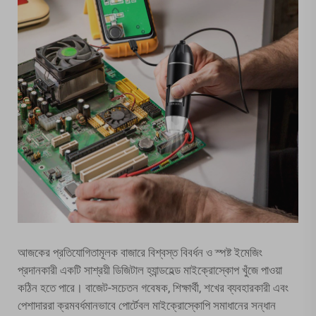
আজকের প্রতিযোগিতামূলক বাজারে বিশ্বস্ত বিবর্ধন ও স্পষ্ট ইমেজিং
প্রদানকারী একটি সাশ্রয়ী ডিজিটাল হ্যান্ডহেল্ড মাইক্রোস্কোপ খুঁজে পাওয়া
কঠিন হতে পারে। বাজেট-সচেতন গবেষক, শিক্ষার্থী, শখের ব্যবহারকারী এবং
পেশাদাররা ক্রমবর্ধমানভাবে পোর্টেবল মাইক্রোস্কোপি সমাধানের সন্ধান