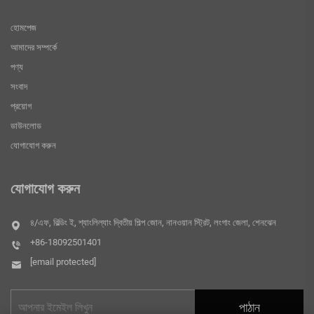
হোমপেজ
আমাদের সম্পর্কে
পণ্য
সংবাদ
প্রয়োগ
ডাউনলোড
যোগাযোগ করুন
যোগাযোগ করুন
৪/এফ, বিল্ডিং ই, শ্যাংলিল্যাং দ্বিতীয় শিল্প জোন, নানওয়ান স্ট্রিট, লংগাং জেলা, শেনঝেন
+86-18092501401
[email protected]
পাঠান