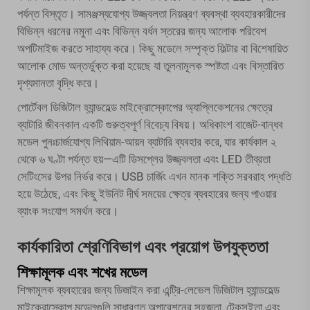
পর্যন্ত বিস্তৃত। সামঞ্জস্যযোগ্য উজ্জ্বলতা নিয়ন্ত্রণ ব্যবস্থা ব্যবহারকারীদের
বিভিন্ন ধরনের নমুনা এবং বিভিন্ন বর্ধন স্তরের জন্য আলোক পরিবেশ
অপটিমাইজ করতে সাহায্য করে। কিছু মডেলে সম্পৃক্ত ফিল্টার বা বিশেষায়িত
আলোক মোড অন্তর্ভুক্ত করা হয়েছে যা তুলনামূলক স্পষ্টতা এবং বিস্তারিত
দৃশ্যমানতা বৃদ্ধি করে।
পোর্টেবল ডিজিটাল হ্যান্ডহেল্ড মাইক্রোস্কোপের অ্যাপ্লিকেশনের ক্ষেত্রে
ব্যাটারি জীবনকাল একটি গুরুত্বপূর্ণ বিবেচ্য বিষয়। অধিকাংশ বাজেট-বান্ধব
মডেল পুনঃচার্জযোগ্য লিথিয়াম-আয়ন ব্যাটারি ব্যবহার করে, যার কার্যকাল ২
থেকে ৬ ঘণ্টা পর্যন্ত হয়—এটি ডিসপ্লের উজ্জ্বলতা এবং LED তীব্রতা
সেটিংসের উপর নির্ভর করে। USB চার্জিং এখন মানক শক্তি সরবরাহ পদ্ধতি
হয়ে উঠেছে, এবং কিছু ইউনিট দীর্ঘ সময়ের ক্ষেত্র ব্যবহারের জন্য পাওয়ার
ব্যাংক সংযোগ সমর্থন করে।
কার্যকারিতা শ্রেণিবিভাগ এবং প্রয়োগ উপযুক্ততা
শিক্ষামূলক এবং শখের মডেল
শিক্ষামূলক ব্যবহারের জন্য ডিজাইন করা এন্ট্রি-লেভেল ডিজিটাল হ্যান্ডহেল্ড
মাইক্রোস্কোপ মডেলগুলি সাধারণত অপারেশনের সহজতা, টেকসইতা এবং