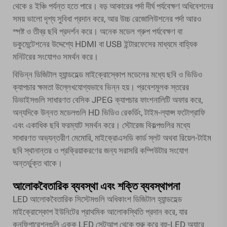
থেকে ৪ ইঞ্চি পর্যন্ত হতে পারে। বড় আকারের পর্দা দীর্ঘ পর্যবেক্ষণ অধিবেশনের
সময় ভালো দৃশ্য সুবিধা প্রদান করে, আর উচ্চ রেজোলিউশনের পর্দা আরও
স্পষ্ট ও তীব্র ছবি প্রদর্শন করে। অনেক মডেল গ্রুপ পর্যবেক্ষণ বা
ডকুমেন্টেশনের উদ্দেশ্যে HDMI বা USB ইন্টারফেসের মাধ্যমে বাহ্যিক
মনিটরের সংযোগও সমর্থন করে।
বিভিন্ন ডিজিটাল হ্যান্ডহেল্ড মাইক্রোস্কোপ মডেলের মধ্যে ছবি ও ভিডিও
ক্যাপচার ক্ষমতা উল্লেখযোগ্যভাবে ভিন্ন হয়। প্রবেশমূলক স্তরের
ডিভাইসগুলি সাধারণত বেসিক JPEG ক্যাপচার ফাংশনালিটি অফার করে,
অন্যদিকে উন্নত মডেলগুলি HD ভিডিও রেকর্ডিং, টাইম-ল্যাপ্স ফটোগ্রাফি
এবং একাধিক ছবি ফরম্যাট সমর্থন করে। স্টোরেজ বিকল্পগুলির মধ্যে
সাধারণত অভ্যন্তরীণ মেমোরি, মাইক্রোএসডি কার্ড স্লট অথবা রিয়েল-টাইম
ছবি স্থানান্তর ও প্রক্রিয়াকরণের জন্য সরাসরি কম্পিউটার সংযোগ
অন্তর্ভুক্ত থাকে।
আলোকবৈতারিক ব্যবস্থা এবং শক্তি ব্যবস্থাপনা
LED আলোকবৈতারিক সিস্টেমগুলি অধিকাংশ ডিজিটাল হ্যান্ডহেল্ড
মাইক্রোস্কোপ ইউনিটের প্রাথমিক আলোকস্থিতি প্রদান করে, যার
কনফিগারেশনগুলি একক LED সেটআপ থেকে শুরু করে বহু-LED অ্যারে