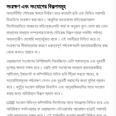
সংরক্ষণ এবং সংযোগের বিকল্পসমূহ
অন্তর্নির্মিত স্টোরেজ ক্ষমতা নির্ধারণ করে কতগুলি ছবি এবং ভিডিও সরাসরি
ডিভাইসে সংরক্ষণ করা যাবে। আধুনিক বহনযোগ্য মাইক্রোস্কোপ
সিস্টেমগুলিতে সাধারণত মাইক্রোএসডি কার্ড বা অনুরূপ খুলে ফেলা যায় এমন
মাধ্যমের মাধ্যমে সম্প্রসারণযোগ্য স্টোরেজ বিকল্প দ্বারা সমর্থিত পর্যাপ্ত
অভ্যন্তরীণ মেমোরি অন্তর্ভুক্ত থাকে। এই নমনীয়তা নিশ্চিত করে যে
সংরক্ষণের সীমাবদ্ধতার কারণে গুরুত্বপূর্ণ পর্যবেক্ষণগুলি ব্যবহারকারীদের কাছ
থেকে কখনও হারাবে না।
ওয়্যারলেস সংযোগের বৈশিষ্ট্যগুলি নিরবচ্ছিন্ন ডেটা স্থানান্তর এবং দূরবর্তী
দৃশ্যের ক্ষমতা সক্ষম করে। ওয়াই-ফাই সংযোগের মাধ্যমে ব্যবহারকারীরা
স্মার্টফোন, ট্যাবলেট বা কম্পিউটারে লাইভ ছবি স্ট্রিম করতে পারেন, যা
সহযোগিতামূলক পর্যবেক্ষণ সেশন এবং দূরবর্তী পরামর্শের জন্য সুবিধা প্রদান
করে। ব্লুটুথ সংযোগ বাহ্যিক ডিভাইস এবং আনুষাঙ্গিকগুলির সাথে সংযোগ
করার জন্য অতিরিক্ত বিকল্প প্রদান করে।
USB সংযোগ বিভিন্ন কম্পিউটার সিস্টেমের সাথে সামঞ্জস্য নিশ্চিত করে এবং
অতিরিক্ত সফটওয়্যার বা ওয়্যারলেস নেটওয়ার্কের প্রয়োজন ছাড়াই সরাসরি
ডেটা স্থানান্তর সক্ষম করে। এই সার্বজনীন সংযোগ পদ্ধতি নিশ্চিত করে যে