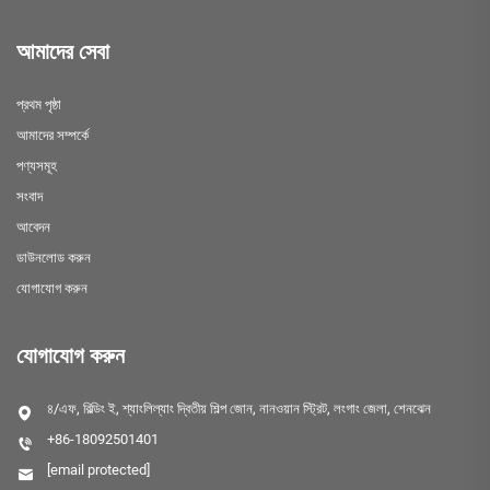
আমাদের সেবা
প্রথম পৃষ্ঠা
আমাদের সম্পর্কে
পণ্যসমূহ
সংবাদ
আবেদন
ডাউনলোড করুন
যোগাযোগ করুন
যোগাযোগ করুন
৪/এফ, বিল্ডিং ই, শ্যাংলিল্যাং দ্বিতীয় শিল্প জোন, নানওয়ান স্ট্রিট, লংগাং জেলা, শেনঝেন
+86-18092501401
[email protected]