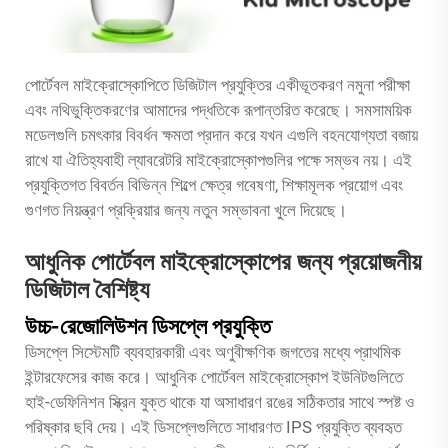
পোর্টেবল মাইক্রোস্কোপিতে ডিজিটাল প্রযুক্তির একীভূতকরণ নমুনা পরীক্ষা
এবং নথিভুক্তিকরণের আমাদের পদ্ধতিকে রূপান্তরিত করেছে। সমসাময়িক
মডেলগুলি চমৎকার বিবর্ধন ক্ষমতা প্রদান করে যখন এগুলি বহনযোগ্যতা বজায়
রাখে যা ঐতিহ্যবাহী ল্যাবরেটরি মাইক্রোস্কোপগুলির পক্ষে সম্ভব নয়। এই
প্রযুক্তিগত বিবর্তন বিভিন্ন শিল্পে ক্ষেত্র গবেষণা, শিক্ষামূলক প্রয়োগ এবং
গুণগত নিয়ন্ত্রণ প্রক্রিয়ার জন্য নতুন সম্ভাবনা খুলে দিয়েছে।
আধুনিক পোর্টেবল মাইক্রোস্কোপের জন্য প্রয়োজনীয়
ডিজিটাল বৈশিষ্ট্য
উচ্চ-রেজোলিউশন ডিসপ্লে প্রযুক্তি
ডিসপ্লে সিস্টেমটি ব্যবহারকারী এবং অণুবীক্ষণিক জগতের মধ্যে প্রাথমিক
ইন্টারফেসের কাজ করে। আধুনিক পোর্টেবল মাইক্রোস্কোপ ইউনিটগুলিতে
হাই-ডেফিনিশন স্ক্রিন যুক্ত থাকে যা অসাধারণ রঙের সঠিকতার সাথে স্পষ্ট ও
পরিষ্কার ছবি দেয়। এই ডিসপ্লেগুলিতে সাধারণত IPS প্রযুক্তি ব্যবহৃত