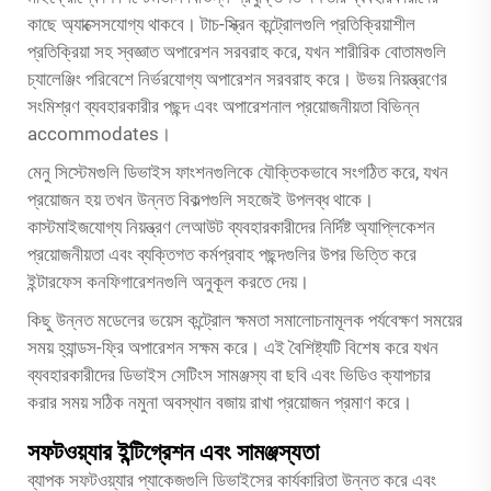
কাছে অ্যাক্সেসযোগ্য থাকবে। টাচ-স্ক্রিন কন্ট্রোলগুলি প্রতিক্রিয়াশীল
প্রতিক্রিয়া সহ স্বজ্ঞাত অপারেশন সরবরাহ করে, যখন শারীরিক বোতামগুলি
চ্যালেঞ্জিং পরিবেশে নির্ভরযোগ্য অপারেশন সরবরাহ করে। উভয় নিয়ন্ত্রণের
সংমিশ্রণ ব্যবহারকারীর পছন্দ এবং অপারেশনাল প্রয়োজনীয়তা বিভিন্ন
accommodates।
মেনু সিস্টেমগুলি ডিভাইস ফাংশনগুলিকে যৌক্তিকভাবে সংগঠিত করে, যখন
প্রয়োজন হয় তখন উন্নত বিকল্পগুলি সহজেই উপলব্ধ থাকে।
কাস্টমাইজযোগ্য নিয়ন্ত্রণ লেআউট ব্যবহারকারীদের নির্দিষ্ট অ্যাপ্লিকেশন
প্রয়োজনীয়তা এবং ব্যক্তিগত কর্মপ্রবাহ পছন্দগুলির উপর ভিত্তি করে
ইন্টারফেস কনফিগারেশনগুলি অনুকূল করতে দেয়।
কিছু উন্নত মডেলের ভয়েস কন্ট্রোল ক্ষমতা সমালোচনামূলক পর্যবেক্ষণ সময়ের
সময় হ্যান্ডস-ফ্রি অপারেশন সক্ষম করে। এই বৈশিষ্ট্যটি বিশেষ করে যখন
ব্যবহারকারীদের ডিভাইস সেটিংস সামঞ্জস্য বা ছবি এবং ভিডিও ক্যাপচার
করার সময় সঠিক নমুনা অবস্থান বজায় রাখা প্রয়োজন প্রমাণ করে।
সফটওয়্যার ইন্টিগ্রেশন এবং সামঞ্জস্যতা
ব্যাপক সফটওয়্যার প্যাকেজগুলি ডিভাইসের কার্যকারিতা উন্নত করে এবং