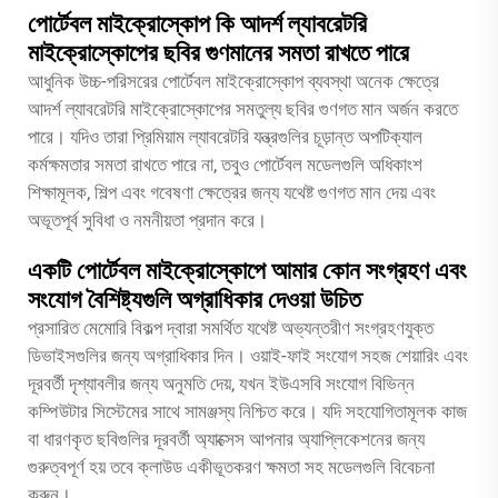
পোর্টেবল মাইক্রোস্কোপ কি আদর্শ ল্যাবরেটরি
মাইক্রোস্কোপের ছবির গুণমানের সমতা রাখতে পারে
আধুনিক উচ্চ-পরিসরের পোর্টেবল মাইক্রোস্কোপ ব্যবস্থা অনেক ক্ষেত্রে
আদর্শ ল্যাবরেটরি মাইক্রোস্কোপের সমতুল্য ছবির গুণগত মান অর্জন করতে
পারে। যদিও তারা প্রিমিয়াম ল্যাবরেটরি যন্ত্রগুলির চূড়ান্ত অপটিক্যাল
কর্মক্ষমতার সমতা রাখতে পারে না, তবুও পোর্টেবল মডেলগুলি অধিকাংশ
শিক্ষামূলক, শিল্প এবং গবেষণা ক্ষেত্রের জন্য যথেষ্ট গুণগত মান দেয় এবং
অভূতপূর্ব সুবিধা ও নমনীয়তা প্রদান করে।
একটি পোর্টেবল মাইক্রোস্কোপে আমার কোন সংগ্রহণ এবং
সংযোগ বৈশিষ্ট্যগুলি অগ্রাধিকার দেওয়া উচিত
প্রসারিত মেমোরি বিকল্প দ্বারা সমর্থিত যথেষ্ট অভ্যন্তরীণ সংগ্রহণযুক্ত
ডিভাইসগুলির জন্য অগ্রাধিকার দিন। ওয়াই-ফাই সংযোগ সহজ শেয়ারিং এবং
দূরবর্তী দৃশ্যাবলীর জন্য অনুমতি দেয়, যখন ইউএসবি সংযোগ বিভিন্ন
কম্পিউটার সিস্টেমের সাথে সামঞ্জস্য নিশ্চিত করে। যদি সহযোগিতামূলক কাজ
বা ধারণকৃত ছবিগুলির দূরবর্তী অ্যাক্সেস আপনার অ্যাপ্লিকেশনের জন্য
গুরুত্বপূর্ণ হয় তবে ক্লাউড একীভূতকরণ ক্ষমতা সহ মডেলগুলি বিবেচনা
করুন।