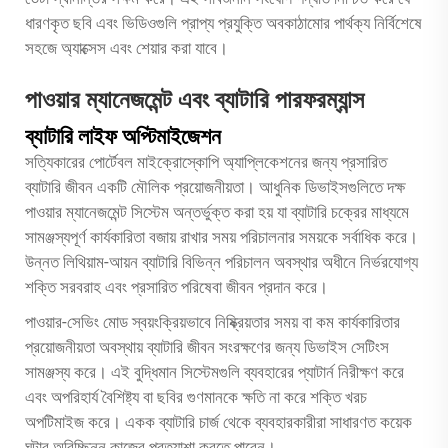
ধারণকৃত ছবি এবং ভিডিওগুলি প্রাপ্য প্রযুক্তি অবকাঠামোর পার্থক্য নির্বিশেষে
সহজে অ্যাক্সেস এবং শেয়ার করা যাবে।
পাওয়ার ম্যানেজমেন্ট এবং ব্যাটারি পারফরম্যান্স
ব্যাটারি লাইফ অপ্টিমাইজেশন
সত্যিকারের পোর্টেবল মাইক্রোস্কোপি অ্যাপ্লিকেশনের জন্য প্রসারিত
ব্যাটারি জীবন একটি মৌলিক প্রয়োজনীয়তা। আধুনিক ডিভাইসগুলিতে দক্ষ
পাওয়ার ম্যানেজমেন্ট সিস্টেম অন্তর্ভুক্ত করা হয় যা ব্যাটারি চক্রের মাধ্যমে
সামঞ্জস্যপূর্ণ কার্যকারিতা বজায় রাখার সময় পরিচালনার সময়কে সর্বাধিক করে।
উন্নত লিথিয়াম-আয়ন ব্যাটারি বিভিন্ন পরিচালন অবস্থার অধীনে নির্ভরযোগ্য
শক্তি সরবরাহ এবং প্রসারিত পরিষেবা জীবন প্রদান করে।
পাওয়ার-সেভিং মোড স্বয়ংক্রিয়ভাবে নিষ্ক্রিয়তার সময় বা কম কার্যকারিতার
প্রয়োজনীয়তা অবস্থায় ব্যাটারি জীবন সংরক্ষণের জন্য ডিভাইস সেটিংস
সামঞ্জস্য করে। এই বুদ্ধিমান সিস্টেমগুলি ব্যবহারের প্যাটার্ন নিরীক্ষণ করে
এবং অপরিহার্য বৈশিষ্ট্য বা ছবির গুণমানকে ক্ষতি না করে শক্তি খরচ
অপটিমাইজ করে। একক ব্যাটারি চার্জ থেকে ব্যবহারকারীরা সাধারণত কয়েক
ঘন্টার অবিচ্ছিন্ন কাজের প্রত্যাশা করতে পারেন।