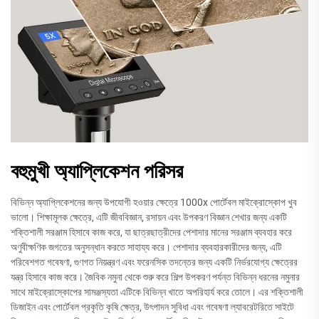
বহুমুখী অ্যাপ্লিকেশন পরিসর
বিভিন্ন অ্যাপ্লিকেশনের জন্য উপযোগী হওয়ার ক্ষেত্রে 1000x পোর্টেবল মাইক্রোস্কোপ খুব
ভালো। শিক্ষামূলক ক্ষেত্রে, এটি জীববিজ্ঞান, রসায়ন এবং উপকরণ বিজ্ঞান শেখার জন্য একটি
শক্তিশালী সরঞ্জাম হিসাবে কাজ করে, যা ছাত্রছাত্রীদের পেশাদার মানের সরঞ্জাম ব্যবহার করে
অণুবীক্ষণিক জগতের অনুসন্ধান করতে সাহায্য করে। পেশাদার ব্যবহারকারীদের জন্য, এটি
পরিবেশগত গবেষণা, গুণগত নিয়ন্ত্রণ এবং ফরেনসিক তদন্তের জন্য একটি নির্ভরযোগ্য ক্ষেত্রের
যন্ত্র হিসাবে কাজ করে। জৈবিক নমুনা থেকে শুরু করে শিল্প উপকরণ পর্যন্ত বিভিন্ন ধরনের নমুনার
সাথে মাইক্রোস্কোপের সামঞ্জস্যতা এটিকে বিভিন্ন খাতে অপরিহার্য করে তোলে। এর শক্তিশালী
ডিজাইন এবং পোর্টেবল প্রকৃতি কৃষি ক্ষেত্র, উৎপাদন সুবিধা এবং গবেষণা ল্যাবরেটরিতে সাইটে