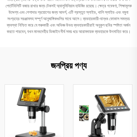
পোর্টেবিলিটি বজায় রাখার জন্য টেকসই অ্যালুমিনিয়াম হাউজিং রয়েছে। ক্ষেত্র গবেষণা, শিক্ষামূলক
উদ্দেশ্য এবং পেশাদার প্রয়োগের জন্য আদর্শ, এটি প্রস্তুত স্লাইড, খালি স্লাইড এবং নমুনা
সংগ্রহের সরঞ্জামসহ সম্পূর্ণ আনুষাঙ্গিকগুলির সাথে আসে। ব্যবহারকারী-বান্ধব ফোকাস সমন্বয়
ব্যবস্থা নিশ্চিত করে যে শুরুকারী এবং অভিজ্ঞ উভয় ব্যবহারকারীরাই অনুকূল ছবির স্পষ্টতা অর্জন
করতে পারবেন, যখন মানবদেহীয় ডিজাইন দীর্ঘ সময় ধরে আরামদায়ক ব্যবহারকে উৎসাহিত করে।
জনপ্রিয় পণ্য