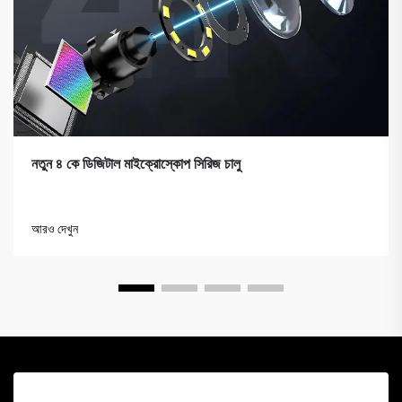
নতুন ৪ কে ডিজিটাল মাইক্রোস্কোপ সিরিজ চালু
আরও দেখুন