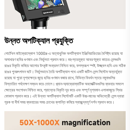
উন্নত অপটিক্যাল প্রযুক্তি
পোর্টেবল মাইক্রোস্কোপ 1000x-এ অত্যাধুনিক অপটিক্যাল ইঞ্জিনিয়ারিংয়ের বৈশিষ্ট্য রয়েছে যা
অসাধারণ ছবির গুণমান এবং নির্ভুলতা প্রদান করে। বহু-স্তরযুক্ত আবরণযুক্ত কাচের লেন্সগুলি
রঙের বিকৃতি কমিয়ে আলোর উৎকৃষ্ট সংক্রমণ নিশ্চিত করে, ফলস্বরূপ স্পষ্ট, উজ্জ্বল ছবি এবং সঠিক
রঙের পুনরুৎপাদন ঘটে। নির্ভুলভাবে তৈরি অপটিক্যাল পথে একটি জটিল লেন্স সিস্টেম অন্তর্ভুক্ত
রয়েছে যা পুরো দৃশ্যক্ষেত্র জুড়ে ছবির গুণমান বজায় রাখে, বিভিন্ন বিবর্ধন স্তরে নমুনাগুলির
বিস্তারিত পর্যবেক্ষণ সম্ভব করে তোলে। প্ল্যান-অ্যাক্রোম্যাটিক অবজেক্টিভগুলির ব্যবহার সমতল
ক্ষেত্রের সংশোধন নিশ্চিত করে, প্রান্তের বিকৃতি দূর করে এবং সম্পূর্ণ দৃশ্যমান এলাকাজুড়ে স্থির
ফোকাস প্রদান করে। এই উন্নত অপটিক্যাল সিস্টেমটি একটি উচ্চ-মানের অভিনেত্রী লেন্স দ্বারা
পূরক যা দীর্ঘ সময় ব্যবহারের সময় চোখের ক্লান্তি কমিয়ে স্বাচ্ছন্দ্যপূর্ণ দর্শন প্রদান করে।