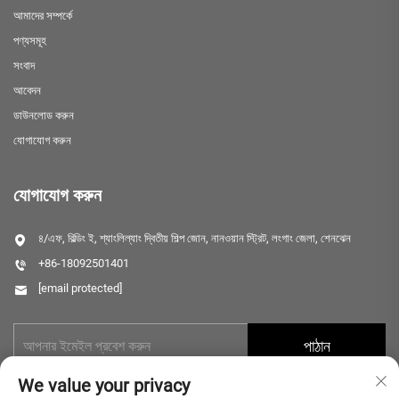
আমাদের সম্পর্কে
পণ্যসমূহ
সংবাদ
আবেদন
ডাউনলোড করুন
যোগাযোগ করুন
যোগাযোগ করুন
৪/এফ, বিল্ডিং ই, শ্যাংলিল্যাং দ্বিতীয় শিল্প জোন, নানওয়ান স্ট্রিট, লংগাং জেলা, শেনঝেন
+86-18092501401
[email protected]
পাঠান
We value your privacy