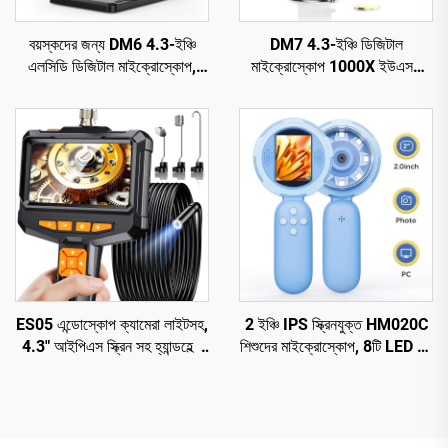
বয়স্কদের জন্য DM6 4.3-ইঞ্চি
DM7 4.3-ইঞ্চি ডিজিটাল
এলসিডি ডিজিটাল মাইক্রোস্কোপ,
মাইক্রোস্কোপ 1000X ইউএসবি
8LEDs সহ সোল্ডারিং মাইক্রোস্কোপ,
মাইক্রোস্কোপ 1080p উইন্ডোজ/
মেরামত, পিসিবি, গাছপালা
ম্যাক ওএস-এর সাথে সামঞ্জস্যপূর্ণ
ES05 এন্ডোস্কোপ ক্যামেরা লাইটসহ,
2 ইঞ্চি IPS স্ক্রিনযুক্ত HM020C
4.3" আইপিএস স্ক্রিন সহ হ্যান্ডহেল্ড
শিশুদের মাইক্রোস্কোপ, 8টি LED সহ
বোরস্কোপ
মিনি পকেট হ্যান্ডহেল্ড মাইক্রোস্কোপ