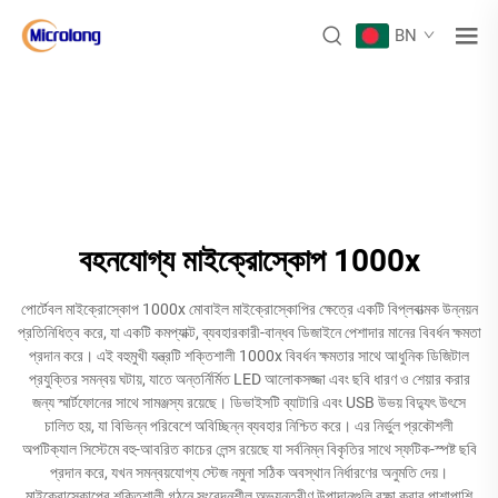
BN
বহনযোগ্য মাইক্রোস্কোপ 1000x
পোর্টেবল মাইক্রোস্কোপ 1000x মোবাইল মাইক্রোস্কোপির ক্ষেত্রে একটি বিপ্লবাত্মক উন্নয়ন
প্রতিনিধিত্ব করে, যা একটি কমপ্যাক্ট, ব্যবহারকারী-বান্ধব ডিজাইনে পেশাদার মানের বিবর্ধন ক্ষমতা
প্রদান করে। এই বহুমুখী যন্ত্রটি শক্তিশালী 1000x বিবর্ধন ক্ষমতার সাথে আধুনিক ডিজিটাল
প্রযুক্তির সমন্বয় ঘটায়, যাতে অন্তর্নির্মিত LED আলোকসজ্জা এবং ছবি ধারণ ও শেয়ার করার
জন্য স্মার্টফোনের সাথে সামঞ্জস্য রয়েছে। ডিভাইসটি ব্যাটারি এবং USB উভয় বিদ্যুৎ উৎসে
চালিত হয়, যা বিভিন্ন পরিবেশে অবিচ্ছিন্ন ব্যবহার নিশ্চিত করে। এর নির্ভুল প্রকৌশলী
অপটিক্যাল সিস্টেমে বহু-আবরিত কাচের লেন্স রয়েছে যা সর্বনিম্ন বিকৃতির সাথে স্ফটিক-স্পষ্ট ছবি
প্রদান করে, যখন সমন্বয়যোগ্য স্টেজ নমুনা সঠিক অবস্থান নির্ধারণের অনুমতি দেয়।
মাইক্রোস্কোপের শক্তিশালী গঠনে সংবেদনশীল অভ্যন্তরীণ উপাদানগুলি রক্ষা করার পাশাপাশি