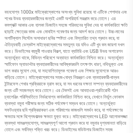
বহনযোগ্য 1000x মাইক্রোস্কোপের অসংখ্য সুবিধা রয়েছে যা এটিকে পেশাদার এবং
শখের উভয় ব্যবহারকারীদের জন্যই একটি অপরিহার্য সরঞ্জাম করে তোলে। এর
কমপ্যাক্ট আকার এবং হালকা ডিজাইন সহজে পরিবহনের সুবিধা দেয় যা কার্যকারিতা ক্ষতি
ছাড়াই ক্ষেত্রের কাজ এবং মোবাইল গবেষণার জন্য আদর্শ করে তোলে। উচ্চ-মানের
অপটিক্যাল সিস্টেম অসাধারণ ছবির স্পষ্টতা এবং বিস্তারিত তথ্য প্রদান করে, যা
ঐতিহ্যবাহী ডেস্কটপ মাইক্রোস্কোপের সমতুল্য হয় যদিও এটি খুব কম জায়গা দখল
করে। ডিভাইসের বহুমুখী পাওয়ার বিকল্প, যাতে ব্যাটারি এবং USB উভয় অপারেশন
অন্তর্ভুক্ত থাকে, বিভিন্ন পরিবেশে অব্যাহত কার্যকারিতা নিশ্চিত করে। অন্তর্ভুক্ত
স্মার্টফোন অ্যাডাপ্টার ব্যবহারকারীদের আবিষ্কারগুলি তৎক্ষণাৎ ধারণ, নথিভুক্ত এবং
ভাগ করার সুযোগ দেয়, যা সহযোগিতামূলক গবেষণা এবং শিক্ষার সুযোগকে আরও
বাড়িয়ে তোলে। মাইক্রোস্কোপের সহজ-বোধ্য নিয়ন্ত্রণ এবং ব্যবহারকারী-বান্ধব
ইন্টারফেস শেখার প্রক্রিয়াকে হ্রাস করে, যা সব ধরনের দক্ষতা সম্পন্ন ব্যবহারকারীদের
জন্য এটি সহজলভ্য করে তোলে। এর টেকসই এবং আবহাওয়া-প্রতিরোধী গঠন
চ্যালেঞ্জিং পরিস্থিতিতে নির্ভরযোগ্য কার্যকারিতা নিশ্চিত করে, যেখানে নির্ভুল ফোকাস
ব্যবস্থা নমুনা পরীক্ষার জন্য সঠিক পর্যবেক্ষণ সম্ভব করে তোলে। অন্তর্ভুক্ত
সফটওয়্যার ছবি প্রক্রিয়াকরণ এবং পরিমাপের কাজগুলি সমর্থন করে, যা পর্যবেক্ষণের
ক্ষমতার সঙ্গে বিশ্লেষণাত্মক ক্ষমতা যুক্ত করে। মাইক্রোস্কোপের LED আলোকসজ্জা
ব্যবস্থা সামঞ্জস্যযোগ্য, সামঞ্জস্যপূর্ণ আলো প্রদান করে যা নমুনার দৃশ্যমানতা বাড়িয়ে
তোলে এবং সর্বনিম্ন শক্তি খরচ করে। ডিভাইসের মডিউলার ডিজাইন সহজ