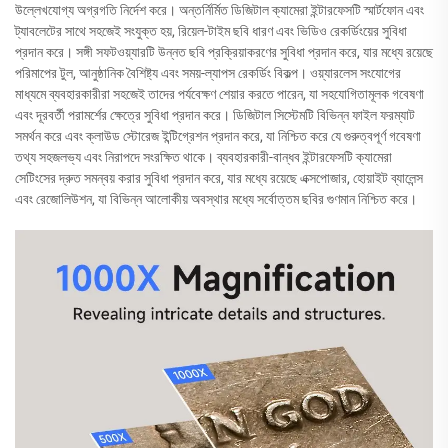
উল্লেখযোগ্য অগ্রগতি নির্দেশ করে। অন্তর্নির্মিত ডিজিটাল ক্যামেরা ইন্টারফেসটি স্মার্টফোন এবং
ট্যাবলেটের সাথে সহজেই সংযুক্ত হয়, রিয়েল-টাইম ছবি ধারণ এবং ভিডিও রেকর্ডিংয়ের সুবিধা
প্রদান করে। সঙ্গী সফটওয়্যারটি উন্নত ছবি প্রক্রিয়াকরণের সুবিধা প্রদান করে, যার মধ্যে রয়েছে
পরিমাপের টুল, আনুষ্ঠানিক বৈশিষ্ট্য এবং সময়-ল্যাপস রেকর্ডিং বিকল্প। ওয়্যারলেস সংযোগের
মাধ্যমে ব্যবহারকারীরা সহজেই তাদের পর্যবেক্ষণ শেয়ার করতে পারেন, যা সহযোগিতামূলক গবেষণা
এবং দূরবর্তী পরামর্শের ক্ষেত্রে সুবিধা প্রদান করে। ডিজিটাল সিস্টেমটি বিভিন্ন ফাইল ফরম্যাট
সমর্থন করে এবং ক্লাউড স্টোরেজ ইন্টিগ্রেশন প্রদান করে, যা নিশ্চিত করে যে গুরুত্বপূর্ণ গবেষণা
তথ্য সহজলভ্য এবং নিরাপদে সংরক্ষিত থাকে। ব্যবহারকারী-বান্ধব ইন্টারফেসটি ক্যামেরা
সেটিংসের দ্রুত সমন্বয় করার সুবিধা প্রদান করে, যার মধ্যে রয়েছে এক্সপোজার, হোয়াইট ব্যালেন্স
এবং রেজোলিউশন, যা বিভিন্ন আলোকীয় অবস্থার মধ্যে সর্বোত্তম ছবির গুণমান নিশ্চিত করে।