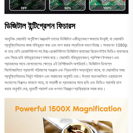
ডিজিটাল ইন্টিগ্রেশন ফিচারস
আধুনিক মেরামতি অণুবীক্ষণ যন্ত্রগুলি তাদের ডিজিটাল একীভূতকরণ ক্ষমতায় উৎকৃষ্ট, যা মেরামতি
প্রযুক্তিবিদদের কাজ নথিভুক্ত করা এবং ভাগ করার পদ্ধতিকে বদলে দিচ্ছে। সাধারণত 1080p
বা তার বেশি রেজোলিউশন সহ উচ্চ-রেজোলিউশন ডিজিটাল ক্যামেরা রিয়েল-টাইম ভিডিও ক্যাপচার
এবং স্থির ছবি নথিভুক্তকরণ সক্ষম করে। মেরামতি নথিভুক্তকরণ, প্রশিক্ষণ উপকরণ এবং
গ্রাহকদের সাথে যোগাযোগের ক্ষেত্রে এই বৈশিষ্ট্যগুলি অপরিহার্য। ডিজিটাল ডিসপ্লে
সিস্টেমগুলিতে প্রায়শই পরিমাপের সরঞ্জাম এবং গ্রিডলাইন অন্তর্ভুক্ত থাকে, যা মেরামতির সময়
প্রযুক্তিবিদদের নির্ভুল পরিমাপ এবং সাজানোর অনুমতি দেয়। উন্নত মডেলগুলিতে ওয়্যারলেস
সংযোগের বিকল্পও থাকতে পারে, যা সহকর্মী বা গ্রাহকদের সাথে ছবি এবং ভিডিও সরাসরি ভাগ
করার অনুমতি দেয়, দূরবর্তী পরামর্শ এবং গুণগত নিয়ন্ত্রণ প্রক্রিয়াকে সহজ করে।