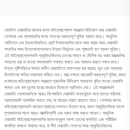
মেরামত
মোবাইল মেরামতির কাজের জন্য মাইক্রোস্কোপ সরঞ্জামে বিনিয়োগ করা মেরামতি
পেশাদার এবং ব্যবসাগুলির জন্য অসংখ্য গুরুত্বপূর্ণ সুবিধা প্রদান করে। আধুনিক
স্মার্টফোন এবং ট্যাবলেটগুলিতে ছোট উপাদানগুলির সাথে কাজ করার সময় মেরামতি
পদ্ধতির সময় উল্লেখযোগ্যভাবে উন্নত নির্ভুলতা এবং সূক্ষ্মতাই হল প্রধান সুবিধা।
এই মাইক্রোস্কোপগুলি প্রযুক্তিবিদদের চোখের সামনে বা মৌলিক বড় করার যন্ত্রগুলির
সাহায্যে ধরা না যাওয়া সমস্যাগুলি শনাক্ত করতে এবং সমাধান করতে সক্ষম করে।
উন্নত দৃষ্টিশক্তির ক্ষমতা জটিল মেরামতিতে সাফল্যের হার বাড়ায়, ভুল এবং সম্ভাব্য
ডিভাইসের ক্ষতির সম্ভাবনা কমিয়ে দেয়। খরচ-দক্ষতা আরেকটি গুরুত্বপূর্ণ সুবিধা, কারণ
গুণমানের মাইক্রোস্কোপ সরঞ্জামে প্রাথমিক বিনিয়োগ সাধারণত বৃদ্ধি পাওয়া মেরামতি
ক্ষমতা এবং কম ভুলের হারের মাধ্যমে নিজেকে প্রতিদান দেয়। এই সরঞ্জামগুলি
মেরামতি দোকানগুলিকে আরও বিশেষায়িত মেরামতি অন্তর্ভুক্ত করে তাদের পরিষেবা
প্রস্তাবগুলি প্রসারিত করতে দেয়, যা আয়ের স্রোত বাড়াতে পারে। পেশাদার মানের
মাইক্রোস্কোপগুলি কাজের প্রবাহের দক্ষতাও উন্নত করে, কারণ প্রযুক্তিবিদরা ভালো
দৃশ্যমানতার সাথে আরও আত্মবিশ্বাসী এবং দ্রুত কাজ করতে পারেন। আধুনিক
মেরামতি মাইক্রোস্কোপগুলির মানব-অনুকূল নকশা চোখের ক্লান্তি এবং শারীরিক
ক্লান্তি কমাতে সাহায্য করে, যা দীর্ঘ মেরামতি সেশনের সময় প্রযুক্তিবিদদের