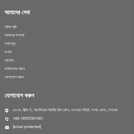
আমাদের সেবা
প্রথম পৃষ্ঠা
আমাদের সম্পর্কে
পণ্যসমূহ
সংবাদ
আবেদন
ডাউনলোড করুন
যোগাযোগ করুন
যোগাযোগ করুন
৪/এফ, বিল্ডিং ই, শ্যাংলিল্যাং দ্বিতীয় শিল্প জোন, নানওয়ান স্ট্রিট, লংগাং জেলা, শেনঝেন
+86-18092501401
[email protected]