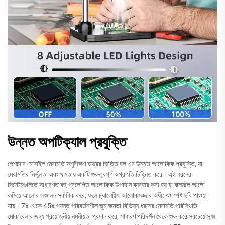
উন্নত অপটিক্যাল প্রযুক্তি
পেশাদার মোবাইল মেরামতি অণুবীক্ষণ যন্ত্রের ভিত্তি হল এর উন্নত আলোকিক প্রযুক্তি, যা
মেরামতির নির্ভুলতা এবং ক্ষমতায় একটি গুরুত্বপূর্ণ অগ্রগতি চিহ্নিত করে। এই ধরনের
সিস্টেমগুলিতে সাধারণত বহু-প্রলেপিত আলোকিক উপাদান ব্যবহার করা হয় যা ঝলমলে আলো
কমিয়ে আলোর সঞ্চালন সর্বাধিক করে, ফলে চ্যালেঞ্জিং আলোকসজ্জার অধীনেও স্পষ্ট ছবি পাওয়া
যায়। 7x থেকে 45x পর্যন্ত পরিবর্তনশীল জুম ক্ষমতা বিভিন্ন ধরনের মেরামতি পরিস্থিতি
মোকাবেলার জন্য প্রয়োজনীয় নমনীয়তা প্রদান করে, সাধারণ পরিদর্শন থেকে শুরু করে সবচেয়ে সূক্ষ্ম