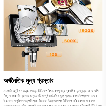
অর্থনৈতিক মূল্য প্রস্তাব
মেরামতি অণুবীক্ষণ যন্ত্রের ক্ষেত্রে বিনিয়োগ বিবেচনা শুধুমাত্র প্রাথমিক ক্রয়মূল্যের চেয়ে বেশি
কিছু, যা মেরামতি ব্যবসার জন্য একটি সম্পূর্ণ অর্থনৈতিক মূল্য প্রস্তাবনাকে উপস্থাপন করে।
উচ্চমানের অণুবীক্ষণ যন্ত্রগুলি প্রাথমিকভাবে উল্লেখযোগ্য বিনিয়োগ দাবি করলেও সাধারণত
মেরামতের ক্ষমতা বৃদ্ধি, দক্ষতা উন্নত করা এবং ভুলের হার কমানোর মাধ্যমে শক্তিশালী রিটার্ন অফ