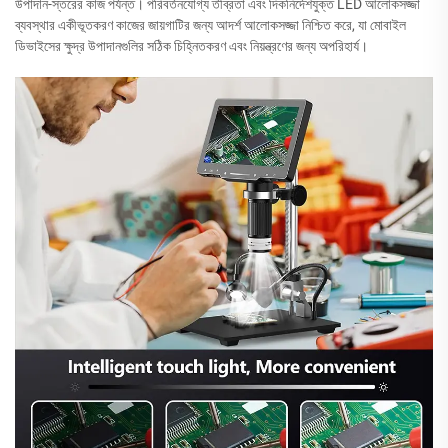
উপাদান-স্তরের কাজ পর্যন্ত। পরিবর্তনযোগ্য তীব্রতা এবং দিকনির্দেশযুক্ত LED আলোকসজ্জা
ব্যবস্থার একীভূতকরণ কাজের জায়গাটির জন্য আদর্শ আলোকসজ্জা নিশ্চিত করে, যা মোবাইল
ডিভাইসের ক্ষুদ্র উপাদানগুলির সঠিক চিহ্নিতকরণ এবং নিয়ন্ত্রণের জন্য অপরিহার্য।