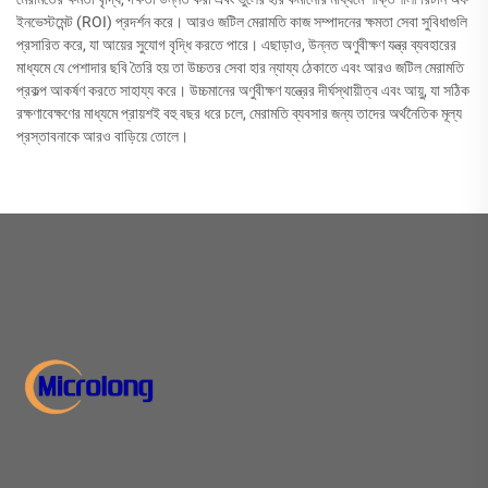
ইনভেস্টমেন্ট (ROI) প্রদর্শন করে। আরও জটিল মেরামতি কাজ সম্পাদনের ক্ষমতা সেবা সুবিধাগুলি
প্রসারিত করে, যা আয়ের সুযোগ বৃদ্ধি করতে পারে। এছাড়াও, উন্নত অণুবীক্ষণ যন্ত্র ব্যবহারের
মাধ্যমে যে পেশাদার ছবি তৈরি হয় তা উচ্চতর সেবা হার ন্যায্য ঠেকাতে এবং আরও জটিল মেরামতি
প্রকল্প আকর্ষণ করতে সাহায্য করে। উচ্চমানের অণুবীক্ষণ যন্ত্রের দীর্ঘস্থায়ীত্ব এবং আয়ু, যা সঠিক
রক্ষণাবেক্ষণের মাধ্যমে প্রায়শই বহু বছর ধরে চলে, মেরামতি ব্যবসার জন্য তাদের অর্থনৈতিক মূল্য
প্রস্তাবনাকে আরও বাড়িয়ে তোলে।