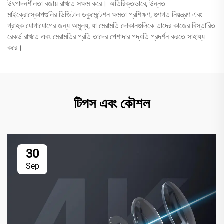
উৎপাদনশীলতা বজায় রাখতে সক্ষম করে। অতিরিক্তভাবে, উন্নত
মাইক্রোস্কোপগুলির ডিজিটাল ডকুমেন্টেশন ক্ষমতা প্রশিক্ষণ, গুণগত নিয়ন্ত্রণ এবং
গ্রাহক যোগাযোগের জন্য অমূল্য, যা মেরামতি দোকানগুলিকে তাদের কাজের বিস্তারিত
রেকর্ড রাখতে এবং মেরামতির প্রতি তাদের পেশাদার পদ্ধতি প্রদর্শন করতে সাহায্য
করে।
টিপস এবং কৌশল
30
Sep