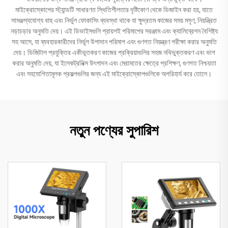
মাইক্রোস্কোপের স্ট্যান্ডটি সাধারণত স্থিতিশীলতার দৃষ্টিকোণ থেকে ডিজাইন করা হয়, যাতে
সামঞ্জস্যযোগ্য বাহু এবং নির্ভুল ফোকাসিং ব্যবস্থা থাকে যা ক্ষুদ্রতম কাজের সময় মসৃণ, নিয়ন্ত্রিত
নড়াচড়ার অনুমতি দেয়। এই ডিভাইসগুলি প্রায়শই পরিমাপের সরঞ্জাম এবং ক্যালিব্রেশন বৈশিষ্ট্য
সহ আসে, যা ব্যবহারকারীদের নির্ভুল উপাদান পরিমাপ এবং গুণগত নিয়ন্ত্রণ পরীক্ষা করার অনুমতি
দেয়। ডিজিটাল প্রযুক্তির একীভূতকরণ কাজের প্রক্রিয়াগুলির সহজ নথিভুক্তকরণ এবং ভাগ
করার অনুমতি দেয়, যা ইলেকট্রনিক্স উৎপাদন এবং মেরামতের ক্ষেত্রে প্রশিক্ষণ, গুণগত নিশ্চয়তা
এবং সহযোগিতামূলক প্রকল্পগুলির জন্য এই মাইক্রোস্কোপগুলিকে অপরিহার্য করে তোলে।
নতুন পণ্যের সুপারিশ