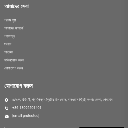
আমাদের সেবা
প্রথম পৃষ্ঠা
আমাদের সম্পর্কে
পণ্যসমূহ
সংবাদ
আবেদন
ডাউনলোড করুন
যোগাযোগ করুন
যোগাযোগ করুন
৪/এফ, বিল্ডিং ই, শ্যাংলিল্যাং দ্বিতীয় শিল্প জোন, নানওয়ান স্ট্রিট, লংগাং জেলা, শেনঝেন
+86-18092501401
[email protected]