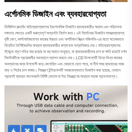
এর্গোনমিক ডিজাইন এবং ব্যবহারযোগ্যতা
ডিজিটাল সল্ডারিং মাইক্রোস্কোপের ইরগোনমিক ডিজাইন ব্যবহারকারীর আরাম এবং পরিচালনা
দক্ষতার ক্ষেত্রে একটি গুরুত্বপূর্ণ অগ্রগতি নির্দেশ করে। এই সিস্টেমের ডিজাইন সামঞ্জস্যযোগ্য
দৃষ্টি কোণ, কাস্টমাইজযোগ্য কাজের উচ্চতা এবং অপটিমাল স্ক্রিন পজিশনিং-এর মতো সতেজভাবে
বিবেচিত বৈশিষ্ট্যগুলির মাধ্যমে ব্যবহারকারীর কল্যাণকে অগ্রাধিকার দেয়। মাইক্রোস্কোপের
স্ট্যান্ডে মসৃণ গতির বাহু রয়েছে যা বহু স্থানে সংযুক্ত, যা ব্যবহারকারীদের চাপ বা ক্ষতি ছাড়াই দর্শন
সিস্টেমটিকে প্রয়োজনীয় অবস্থানে স্থাপন করতে দেয়। LCD ডিসপ্লেটি ভিন্ন ভিন্ন কাজের
অবস্থানের জন্য উপযোগী করে কোণায়িত এবং ঘোরানো যেতে পারে, যা দীর্ঘ সময় ব্যবহারের সময়
ঘাড় ও পিঠের চাপ কমায়। নিয়ন্ত্রণ ইন্টারফেসটি সহজবোধ্যভাবে ডিজাইন করা হয়েছে, যেখানে
প্রায়শই ব্যবহৃত ফাংশনগুলি নির্দিষ্ট বোতাম বা টাচ নিয়ন্ত্রণের মাধ্যমে সহজে প্রবেশযোগ্য।