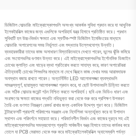
ডিজিটাল সোল্ডারিং মাইক্রোস্কোপগুলি অসংখ্য আকর্ষক সুবিধা প্রদান করে যা আধুনিক
ইলেকট্রনিক্স কাজের জন্য এগুলিকে অপরিহার্য যন্ত্র হিসাবে প্রতিষ্ঠিত করে। প্রধান
সুবিধাটি হল উচ্চ-বিবর্ধন ক্ষমতা এবং স্ফটিক-স্পষ্ট ডিজিটাল ইমেজিংয়ের মাধ্যমে
সোল্ডারিং অপারেশনের সময় নির্ভুলতা এবং শুদ্ধতার উল্লেখযোগ্য উন্নতি।
ব্যবহারকারীরা তাদের কাজ অসাধারণ বিস্তারিতভাবে দেখতে পারেন, ভুলের ঝুঁকি কমিয়ে
এবং সংযোগগুলির গুণমান উন্নত করে। এই মাইক্রোস্কোপগুলির ইর্গোনমিক ডিজাইন
চোখের ক্লান্তি এবং ঘাড়ের ব্যথা প্রতিরোধ করতে সাহায্য করে, কারণ অপারেটররা
ঐতিহ্যবাহী চোখের পিসগুলির মাধ্যমে না দেখে স্ক্রিনে কাজ দেখার সময় আরামদায়ক
অবস্থান বজায় রাখতে পারেন। অন্তর্নির্মিত LED আলোকসজ্জা ব্যবস্থাগুলি
সামঞ্জস্যপূর্ণ, ছায়ামুক্ত আলোকসজ্জা প্রদান করে, যা ছোট উপাদানগুলি চিহ্নিত করতে
এবং সঠিক সোল্ডার জয়েন্ট গঠন নিশ্চিত করতে অপরিহার্য। ছবি এবং ভিডিও ধারণ এবং
সংরক্ষণের ক্ষমতা কাজের পদ্ধতি নথিভুক্ত করা থেকে শুরু করে প্রশিক্ষণ উপকরণ
তৈরি এবং গুণগত নিয়ন্ত্রণ রেকর্ড রাখার জন্য একাধিক উদ্দেশ্য পূরণ করে। ডিজিটাল
ইন্টারফেসটি প্রায়শই পরিমাপের সরঞ্জাম এবং নির্দেশিকা অন্তর্ভুক্ত করে যা উপাদান
স্থাপন এবং পরিদর্শনে সহায়তা করে। পরিবর্তনশীল বিবর্ধন এবং কাজের দূরত্ব সহ এই
মাইক্রোস্কোপগুলির সমন্বয়যোগ্য প্রকৃতি সার্বজনীন যন্ত্র হিসাবে তাদের কার্যকর করে
তোলে যা PCB মেরামত থেকে শুরু করে মাইক্রোইলেকট্রনিক্স অ্যাসেম্বলি পর্যন্ত