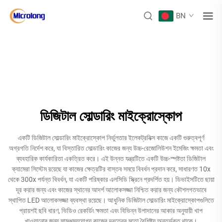
BN
ডিজিটাল সোল্ডারিং মাইক্রোস্কোপ
একটি ডিজিটাল সোল্ডারিং মাইক্রোস্কোপ নির্ভুলতার ইলেকট্রনিক্স কাজে একটি গুরুত্বপূর্ণ
অগ্রগতি নির্দেশ করে, যা বিস্তারিত সোল্ডারিং কাজের জন্য উচ্চ-রেজোলিউশন ইমেজিং ক্ষমতা এবং
ব্যবহারিক কার্যকারিতা একত্রিত করে। এই উন্নত যন্ত্রটিতে একটি উচ্চ-স্পষ্টতা ডিজিটাল
ক্যামেরা সিস্টেম রয়েছে যা কাজের ক্ষেত্রটির বাস্তব সময়ে বিবর্ধন প্রদান করে, সাধারণত 10x
থেকে 300x পর্যন্ত বিবর্ধন, যা একটি পরিষ্কার এলসিডি স্ক্রিনে প্রদর্শিত হয়। ডিভাইসটিতে ছায়া
দূর করার জন্য এবং কাজের স্থানের আদর্শ আলোকসজ্জা নিশ্চিত করার জন্য কৌশলগতভাবে
স্থাপিত LED আলোকসজ্জা ব্যবস্থা রয়েছে। আধুনিক ডিজিটাল সোল্ডারিং মাইক্রোস্কোপগুলিতে
প্রায়শই ছবি ধারণ, ভিডিও রেকর্ডিং ক্ষমতা এবং বিভিন্ন উপাদানের আকার অনুযায়ী খাপ
খাওয়ানোর জন্য সামঞ্জস্যযোগ্য কাজের দূরত্বের মতো বৈশিষ্ট্য অন্তর্ভুক্ত থাকে।