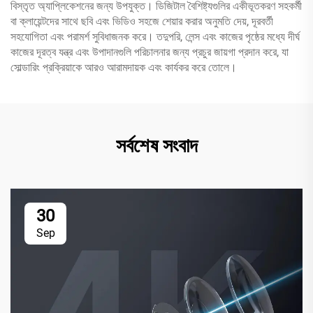
বিস্তৃত অ্যাপ্লিকেশনের জন্য উপযুক্ত। ডিজিটাল বৈশিষ্ট্যগুলির একীভূতকরণ সহকর্মী
বা ক্লায়েন্টদের সাথে ছবি এবং ভিডিও সহজে শেয়ার করার অনুমতি দেয়, দূরবর্তী
সহযোগিতা এবং পরামর্শ সুবিধাজনক করে। তদুপরি, লেন্স এবং কাজের পৃষ্ঠের মধ্যে দীর্ঘ
কাজের দূরত্ব যন্ত্র এবং উপাদানগুলি পরিচালনার জন্য প্রচুর জায়গা প্রদান করে, যা
সোল্ডারিং প্রক্রিয়াকে আরও আরামদায়ক এবং কার্যকর করে তোলে।
সর্বশেষ সংবাদ
30
Sep