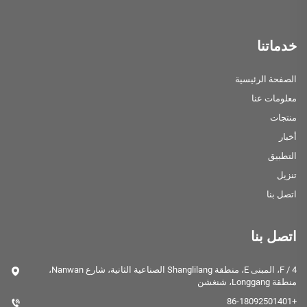
خدماتنا
الصفحة الرئيسية
معلومات عنا
منتجات
أخبار
التطبيق
تنزيل
اتصل بنا
اتصل بنا
4 / F، المبنى E، منطقة Shanglilang الصناعية الثانية، شارع Nanwan،
منطقة Longgang، شنغشن
+86-18092501401