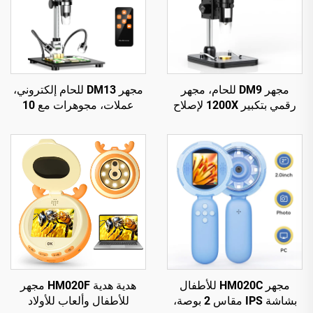
مجهر DM9 للحام، مجهر
مجهر DM13 للحام إلكتروني،
رقمي بتكبير 1200X لإصلاح
عملات، مجوهرات مع 10
الدوائر الكهربائية المطبوعة
مصابيح ليد
(PCB)
مجهر HM020C للأطفال
هدية هدية HM020F مجهر
بشاشة IPS مقاس 2 بوصة،
للأطفال وألعاب للأولاد