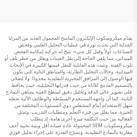
مجهر جيب صغير محمول مع
والبنات من سن 4 إلى 12
8 مصابيح LED
سنة، مجهر للأطفال بشاشة
HD IPS مقاس 2 بوصة
يقدّم ميكروسكوب الإلكترون الماسح المحمول العديد من المزايا
الجذابة التي تحدث ثورة في عمليات التحليل العلمي وفحص
الصناعات. أولاً وقبل كل شيء، تتيح له حركته إمكانية الفحص
الميداني، مما يلغي الحاجة إلى نقل العينات ويقلل من خطر تلف أو
تلوث العينة. وتثبت هذه القابلية للنقل قيمتها الكبيرة في الأبحاث
الميدانية، وحالات التحليل الطارئة، والمناطق النائية التي يكون
فيها الوصول إلى المرافق المخبرية التقليدية محدودًا. ولا يُضحّى
بالتصميم المدمج للأداة من حيث قدراتها التحليلية، حيث يحافظ
على تصوير عالي الدقة وتحليل دقيق لسطح العينة يضاهي النماذج
الثابتة. كما أن واجهة المستخدم المبسّطة والوظائف الآلية تجعله
سهل الاستخدام أمام المشغلين ذوي المستويات المختلفة من
الخبرة، مما يقلل من فترة التعلّم ومتطلبات التدريب. وتمثل
الفعالية من حيث التكلفة ميزة أخرى هامة، إذ تتطلب
ميكروسكوبات SEM المحمولة عادة صيانة أقل وبنية تحتية أخف
مقارنة بالنماذج التقليدية. وتسرّع القدرة على إجراء تحليل فوري