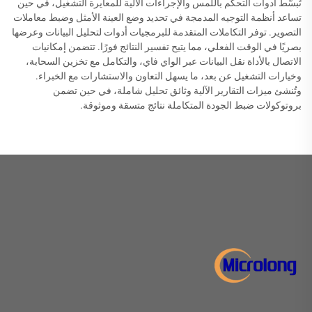
تُبسّط أدوات التحكم باللمس والإجراءات الآلية للمعايرة التشغيل، في حين
تساعد أنظمة التوجيه المدمجة في تحديد وضع العينة الأمثل وضبط معاملات
التصوير. توفر التكاملات المتقدمة للبرمجيات أدوات لتحليل البيانات وعرضها
بصريًا في الوقت الفعلي، مما يتيح تفسير النتائج فورًا. تتضمن إمكانيات
الاتصال بالأداة نقل البيانات عبر الواي فاي، والتكامل مع تخزين السحابة،
وخيارات التشغيل عن بعد، ما يسهل التعاون والاستشارات مع الخبراء.
وتُنشئ ميزات التقارير الآلية وثائق تحليل شاملة، في حين تضمن
بروتوكولات ضبط الجودة المتكاملة نتائج متسقة وموثوقة.