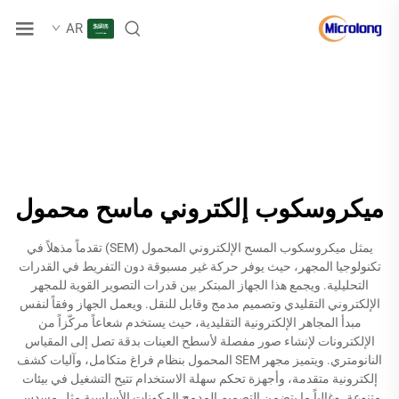
AR
ميكروسكوب إلكتروني ماسح محمول
يمثل ميكروسكوب المسح الإلكتروني المحمول (SEM) تقدماً مذهلاً في
تكنولوجيا المجهر، حيث يوفر حركة غير مسبوقة دون التفريط في القدرات
التحليلية. ويجمع هذا الجهاز المبتكر بين قدرات التصوير القوية للمجهر
الإلكتروني التقليدي وتصميم مدمج وقابل للنقل. ويعمل الجهاز وفقاً لنفس
مبدأ المجاهر الإلكترونية التقليدية، حيث يستخدم شعاعاً مركّزاً من
الإلكترونات لإنشاء صور مفصلة لأسطح العينات بدقة تصل إلى المقياس
النانومتري. ويتميز مجهر SEM المحمول بنظام فراغ متكامل، وآليات كشف
إلكترونية متقدمة، وأجهزة تحكم سهلة الاستخدام تتيح التشغيل في بيئات
متنوعة. وغالباً ما يتضمن التصميم المدمج المكونات الأساسية مثل مسدس