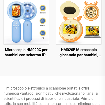
Microscopio HM020C per
HM020F Microscopio
bambini con schermo IPS
giocattolo per bambini,
da 2 pollici, microscopio
regali per ragazzi e
tascabile mini portatile con
ragazze dai 4 ai 12 anni,
8 LED
microscopio per bambini
con schermo HD IPS da 2"
Il microscopio elettronico a scansione portatile offre
numerosi vantaggi significativi che rivoluzionano l'analisi
scientifica e i processi di ispezione industriale. Prima di
tutto, la sua mobilità consente esami in loco, eliminando la