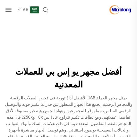
AR
أفضل مجهر يو إس بي للعملات
المعدنية
يمثل مجهر العملة USB الأفضل أداةً ثورية في فحص العملات الرقمية
والمجاهر الرقمية. يجمع هذا الجهاز المتطور بين قدرات تكبير قوية والتوصيل
الرقمي السلس، مما يوفر للمجموعين وهواة الجمع رؤية غير مسبوقة لأدق
تفاصيل عملاتهم. ومع نطاقات تكبير تتراوح عادةً بين 10x و250x، فإن هذه
المجاهر تلتقط التفاصيل المعقدة بما في ذلك علامات السك وأنواع القوالب
والحالات السطحية بوضوح استثنائي. ويتم توصيل الجهاز مباشرة بأجهزة
الكمبيوتر أو الأجهزة اللوحية عبر منفذ USB، ما يتيح العرض الفوري والتقاط