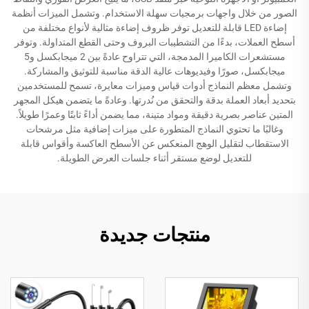
الصور من خلال واجهات برمجيات سهلة الاستخدام. وتشمل الميزات أنظمة
إضاءة LED قابلة للتعديل توفر ظروف إضاءة مثالية لأنواع مختلفة من
أسطح العملات، بدءًا من التشطيبات البروف وحتى القطع المتداولة. وتوفر
مستشعرات الكاميرا المدمجة، التي تتراوح عادةً بين 2 ميجابكسل و5
ميجابكسل، صورًا وفيديوهات عالية الدقة مناسبة للتوثيق والمشاركة.
وتشمل معظم النماذج أدوات قياس وميزات معايرة، تسمح للمستخدمين
بتحديد أبعاد العملة بدقة والتحقق من نُدرتها. وعادةً ما يتضمن هيكل المجهر
المتين عناصر بصرية دقيقة ومواد متينة، مما يضمن أداءً ثابتًا وعمرًا طويلاً.
وغالبًا ما تحتوي النماذج المتطورة على ميزات إضافية مثل مرشحات
الاستقطاب لتقليل الوهج المنعكس عن الأسطح العاكسة وأقواس قابلة
للتعديل لوضع مستقر أثناء جلسات العرض الطويلة.
منتجات جديدة