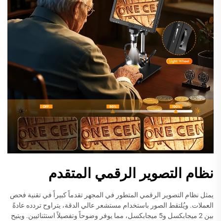
نظام التصوير الرقمي المتقدم
يمثل نظام التصوير الرقمي المتطور في المجهر تقدماً كبيراً في تقنية فحص
العملات. ويُلتقط الصور باستخدام مستشعر عالي الدقة، يتراوح تردده عادةً
بين 2 ميجابكسل و5 ميجابكسل، مما يوفر وضوحاً وتفصيلاً استثنائيين. ويتيح