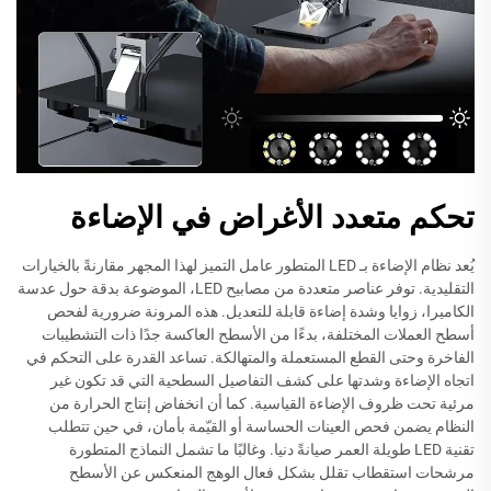
تحكم متعدد الأغراض في الإضاءة
يُعد نظام الإضاءة بـ LED المتطور عامل التميز لهذا المجهر مقارنةً بالخيارات
التقليدية. توفر عناصر متعددة من مصابيح LED، الموضوعة بدقة حول عدسة
الكاميرا، زوايا وشدة إضاءة قابلة للتعديل. هذه المرونة ضرورية لفحص
أسطح العملات المختلفة، بدءًا من الأسطح العاكسة جدًا ذات التشطيبات
الفاخرة وحتى القطع المستعملة والمتهالكة. تساعد القدرة على التحكم في
اتجاه الإضاءة وشدتها على كشف التفاصيل السطحية التي قد تكون غير
مرئية تحت ظروف الإضاءة القياسية. كما أن انخفاض إنتاج الحرارة من
النظام يضمن فحص العينات الحساسة أو القيّمة بأمان، في حين تتطلب
تقنية LED طويلة العمر صيانةً دنيا. وغالبًا ما تشمل النماذج المتطورة
مرشحات استقطاب تقلل بشكل فعال الوهج المنعكس عن الأسطح