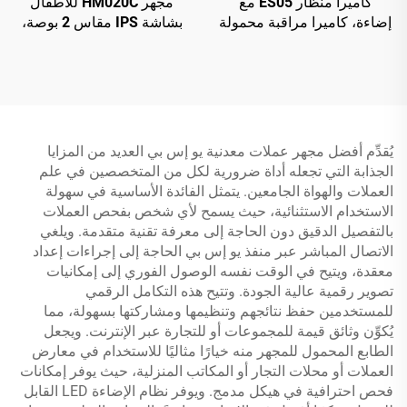
كاميرا منظار ES05 مع
مجهر HM020C للأطفال
إضاءة، كاميرا مراقبة محمولة
بشاشة IPS مقاس 2 بوصة،
مع شاشة IPS مقاس 4.3
مجهر جيب صغير محمول مع
بوصة
8 مصابيح LED
يُقدِّم أفضل مجهر عملات معدنية يو إس بي العديد من المزايا
الجذابة التي تجعله أداة ضرورية لكل من المتخصصين في علم
العملات والهواة الجامعين. يتمثل الفائدة الأساسية في سهولة
الاستخدام الاستثنائية، حيث يسمح لأي شخص بفحص العملات
بالتفصيل الدقيق دون الحاجة إلى معرفة تقنية متقدمة. ويلغي
الاتصال المباشر عبر منفذ يو إس بي الحاجة إلى إجراءات إعداد
معقدة، ويتيح في الوقت نفسه الوصول الفوري إلى إمكانيات
تصوير رقمية عالية الجودة. وتتيح هذه التكامل الرقمي
للمستخدمين حفظ نتائجهم وتنظيمها ومشاركتها بسهولة، مما
يُكوِّن وثائق قيمة للمجموعات أو للتجارة عبر الإنترنت. ويجعل
الطابع المحمول للمجهر منه خيارًا مثاليًا للاستخدام في معارض
العملات أو محلات التجار أو المكاتب المنزلية، حيث يوفر إمكانات
فحص احترافية في هيكل مدمج. ويوفر نظام الإضاءة LED القابل