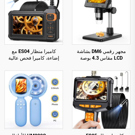
مجهر رقمي DM6 بشاشة
كاميرا منظار ES04 مع
LCD مقاس 4.3 بوصة
إضاءة، كاميرا فحص عالية
للبالغين مع 8 مصابيح LED،
الدقة 1920P بحجم 4.3 بوصة
مجهر لللحام مناسب للإصلاح،
IPS، قطر 7.9 مم، مقاومة
واللوحات الإلكترونية (pcb)،
للماء IP67
والنباتات