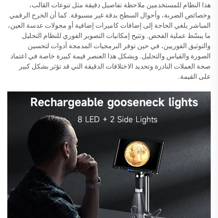
هذا النظام للمستخدمين ملاحظة تفاصيل دقيقة مثل تنوعات القالب،
وخصائص الضربة، وأحوال السطح بدقة غير مسبوقة. كما أن الخرج الرقمي
المباشر يلغي الحاجة إلى إضافات كاميرات إضافية أو محولات عدسة العين،
ما يبسّط عملية الفحص. وتتيح إمكانيات التصوير الفوري للنظام التحليل
والتوثيق الفوريين، في حين توفر البرمجيات المدمجة أدوات لتحسين
الصورة والقياس والتحليل. ويشكل هذا العنصر قيمة كبيرة خاصة في اعتماد
صحة العملات النادرة وتحديد الاختلافات الدقيقة التي قد تؤثر بشكل كبير
على القيمة.