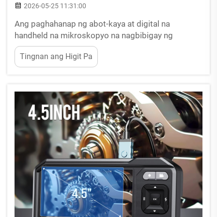
2026-05-25 11:31:00
Ang paghahanap ng abot-kaya at digital na
handheld na mikroskopyo na nagbibigay ng
maaasahang pagpapalaki at malinaw na imahe ay
Tingnan ang Higit Pa
maaaring mahirap sa kasalukuyang kompetitibong
merkado. Ang mga mananaliksik, mag-aaral,
hobiista, at propesyonal na may budget-conscious
na pangangailangan ay lalo nang humahanap ng
portable...