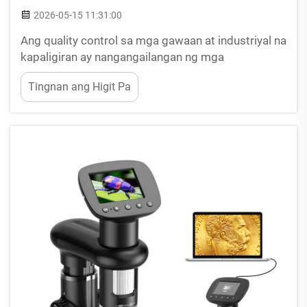
2026-05-15 11:31:00
Ang quality control sa mga gawaan at industriyal na
kapaligiran ay nangangailangan ng mga
kagamitang pang-inspeksyon na may kahusayan
Tingnan ang Higit Pa
upang ma-access ang mga nakakapanghihinaang
espasyo, matukoy ang mga depekto, at magbigay
ng malinaw na visual na dokumentasyon. Ang isang
industrial endoscope ay gumagana bilang
mahalagang kasangkapan para sa non-d...