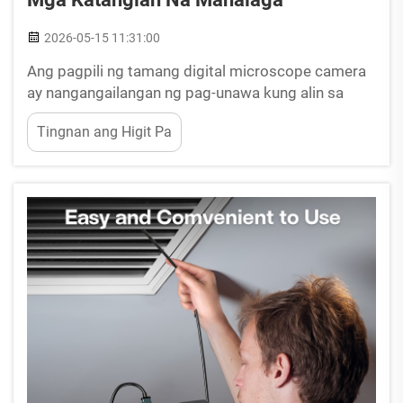
2026-05-15 11:31:00
Ang pagpili ng tamang digital microscope camera
ay nangangailangan ng pag-unawa kung alin sa
mga katangian ang direktang nakaaapekto sa
Tingnan ang Higit Pa
kalidad ng iyong imaging, kahusayan ng workflow,
at pangmatagalang layunin sa pananaliksik o
inspeksyon. Hindi tulad ng tradisyonal na optical
microscope na umaasa lamang sa mga mata...