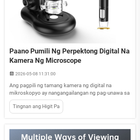
Paano Pumili Ng Perpektong Digital Na
Kamera Ng Microscope
2026-05-08 11:31:00
Ang pagpili ng tamang kamera ng digital na
mikroskopyo ay nangangailangan ng pag-unawa sa
iyong mga tiyak na pangangailangan sa imaging,
Tingnan ang Higit Pa
mga limitasyon sa iyong workflow, at mga teknikal
na espesipikasyon na direktang nakaaapekto sa
kalidad ng iyong pananaliksik o inspeksyon. Ang
perpektong kamera ng digital na mikroskopyo...