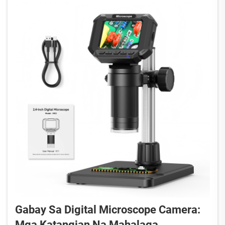
pagbubukas, malaking panahon ng paghinto sa
operasyon...
Gabay Sa Digital Microscope Camera:
Mga Katangian Na Mahalaga