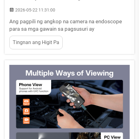
2026-05-22 11:31:00
Ang pagpili ng angkop na camera na endoscope
para sa mga gawain sa pagsusuri ay
nangangailangan ng maingat na pagsasaalang-
Tingnan ang Higit Pa
alang sa maraming teknikal na kadahilanan, mga
kinakailangan ng aplikasyon, at mga pang-
operasyong limitasyon. Ang mga propesyonal sa
industriya, mga teknisyan sa pagpapanatili, at mga
tagapagpatupad ng kontrol sa kalidad...