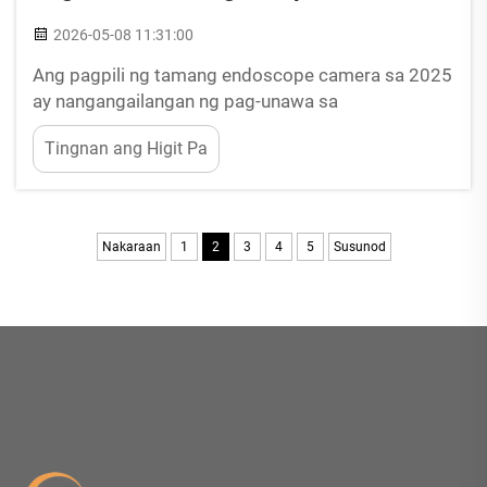
2026-05-08 11:31:00
Ang pagpili ng tamang endoscope camera sa 2025
ay nangangailangan ng pag-unawa sa
pinakabagong mga teknolohikal na unlad, mga
Tingnan ang Higit Pa
teknikal na tukoy sa pagganap, at mga
kinakailangan na nakabase sa partikular na
aplikasyon na naghihiwalay sa mga superior na
modelo mula sa mga pangunahing kagamitan sa
Nakaraan
1
2
3
4
5
Susunod
pagsusuri. Ang mga propesyonal na buyer...