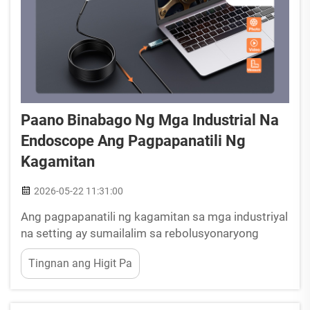
Paano Binabago Ng Mga Industrial Na
Endoscope Ang Pagpapanatili Ng
Kagamitan
2026-05-22 11:31:00
Ang pagpapanatili ng kagamitan sa mga industriyal
na setting ay sumailalim sa rebolusyonaryong
pagbabago dahil sa pagpapakilala ng mga
Tingnan ang Higit Pa
advanced na teknolohiya sa visual inspection. Ang
tradisyonal na mga pamamaraan sa pagpapanatili
ay kadalasang nangangailangan ng malawakang