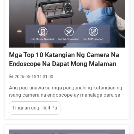
Mga Top 10 Katangian Ng Camera Na
Endoscope Na Dapat Mong Malaman
2026-05-15 11:31:00
Ang pag-unawa sa mga pangunahing katangian ng
isang camera na endoscope ay mahalaga para sa
mga propesyonal na umaasa sa visual na pagsusuri
Tingnan ang Higit Pa
sa mga makitid na espasyo, nakakulong na lugar, o
mga mahirap abutin na lokasyon. Kung mananahi
ka man sa automotive diagnostics, pagpapanatili
ng HVAC, pl...