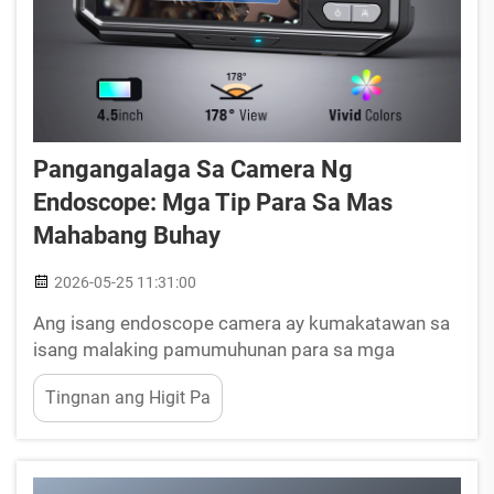
Pangangalaga Sa Camera Ng
Endoscope: Mga Tip Para Sa Mas
Mahabang Buhay
2026-05-25 11:31:00
Ang isang endoscope camera ay kumakatawan sa
isang malaking pamumuhunan para sa mga
propesyonal sa maraming industriya, mula sa
Tingnan ang Higit Pa
automotive diagnostics hanggang sa mga medikal
na prosedura at industrial inspections. Ang haba ng
buhay at pagganap ng iyong endoscope camera ay
direktang nakaaapekto sa...