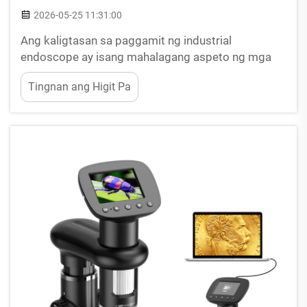
2026-05-25 11:31:00
Ang kaligtasan sa paggamit ng industrial
endoscope ay isang mahalagang aspeto ng mga
modernong operasyon sa lugar ng trabaho, lalo na
Tingnan ang Higit Pa
sa mga industriya ng manufacturing, aerospace,
automotive, at oil at gas. Kapag ginagamit ng mga
teknisyan at tagapagsuri ang isang industrial
endoscope para sa pagsusuri ng kagamitan...