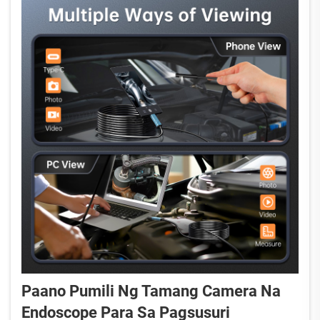
sa imaging na maayos na nakaiintegrate sa umiiral
na mga mikro...
Paano Pumili Ng Tamang Camera Na
Endoscope Para Sa Pagsusuri