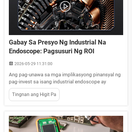
Gabay Sa Presyo Ng Industrial Na
Endoscope: Pagsusuri Ng ROI
2026-05-29 11:31:00
Ang pag-unawa sa mga implikasyong pinansyal ng
pag-invest sa isang industrial endoscope ay
nangangailangan ng maingat na pagsusuri sa
Tingnan ang Higit Pa
parehong paunang gastos at pangmatagalang kita.
Ang mga sopistikadong kagamitang ito para sa
inspeksyon ay kumakatawan sa isang malaking
investment na kapital para sa mga negosyo...