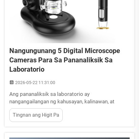
Nangungunang 5 Digital Microscope
Cameras Para Sa Pananaliksik Sa
Laboratorio
2026-05-22 11:31:00
Ang pananaliksik sa laboratorio ay
nangangailangan ng kahusayan, kalinawan, at
maaasahang mga kakayahan sa dokumentasyon
Tingnan ang Higit Pa
na lamang ang pinakamahusay na digital
microscope camera systems ang kayang
magbigay. Ang mga modernong pasilidad para sa
pananaliksik ay nangangailangan ng mga solusyon