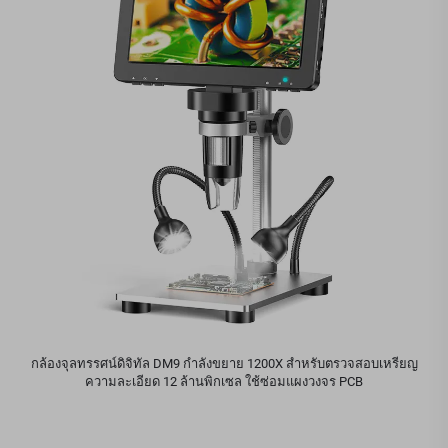
กล้องจุลทรรศน์ดิจิทัล DM9 กำลังขยาย 1200X สำหรับตรวจสอบเหรียญ
ความละเอียด 12 ล้านพิกเซล ใช้ซ่อมแผงวงจร PCB