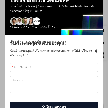
ปลดล็อกสิทธิประโยชน์พิเศษ
ร่วมเป็นส่วนหนึ่งของผู้นำอุตสาหกรรมกว่า 500 ท่านที่ได้พลิกโฉมธุรกิจ
กล้องจุลทรรศน์ดิจิทัลหน้าจอ LCD ขนาด 4.3 นิ้ว รุ่น DM6 สำหรับผู้ใหญ่
พร้อมไฟ LED 8 ดวง กล้องจุลทรรศน์สำหรับงานบัดกรี ซ่อมแซม PCB พืช
ของตนด้วยโซลูชันของเรา
ได้รับความไว้วางใจจากบริษัทชั้นนำ
รับส่วนลดสุดพิเศษของคุณ!
ป้อนอีเมลของคุณเพื่อรับแผนราคาส่วนบุคคลและการให้คำปรึกษาจากผู้
เชี่ยวชาญทันที
รับใบเสนอราคา