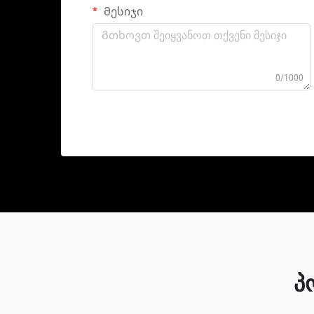
Მესიჯი
0/1000
პ