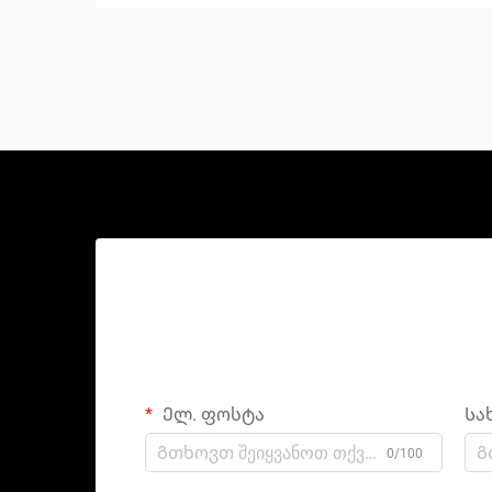
Ელ. ფოსტა
Სა
0/100