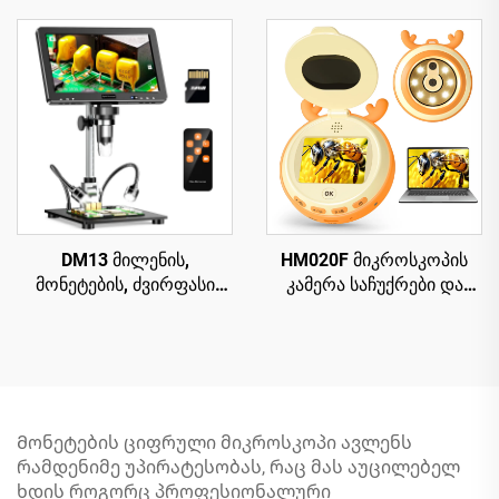
LED-ით, პარკულის
1080p, თავსებადი
მიკროსკოპი
Windows/Mac OS-თან
რემონტისთვის, PCB,
მცენარეებისთვის
DM13 მილენის,
HM020F მიკროსკოპის
მონეტების, ძვირფასი
კამერა საჩუქრები და
ქვების შეერთების
თამაშები 4-12 წლის
მიკროსკოპი
ბიჭების და
ელექტრონიკული
გოგონებისთვის,
რემონტისთვის, 10 LED-
მიკროსკოპი
ით
ბავშვებისთვის 2" IPS HD
ეკრანით
Მონეტების ციფრული მიკროსკოპი ავლენს
რამდენიმე უპირატესობას, რაც მას აუცილებელ
ხდის როგორც პროფესიონალური