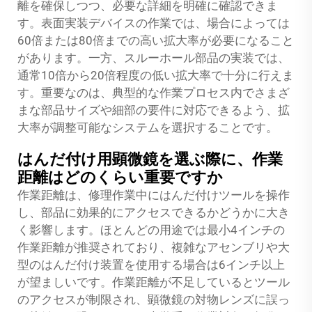
離を確保しつつ、必要な詳細を明確に確認できま
す。表面実装デバイスの作業では、場合によっては
60倍または80倍までの高い拡大率が必要になること
があります。一方、スルーホール部品の実装では、
通常10倍から20倍程度の低い拡大率で十分に行えま
す。重要なのは、典型的な作業プロセス内でさまざ
まな部品サイズや細部の要件に対応できるよう、拡
大率が調整可能なシステムを選択することです。
はんだ付け用顕微鏡を選ぶ際に、作業
距離はどのくらい重要ですか
作業距離は、修理作業中にはんだ付けツールを操作
し、部品に効果的にアクセスできるかどうかに大き
く影響します。ほとんどの用途では最小4インチの
作業距離が推奨されており、複雑なアセンブリや大
型のはんだ付け装置を使用する場合は6インチ以上
が望ましいです。作業距離が不足しているとツール
のアクセスが制限され、顕微鏡の対物レンズに誤っ