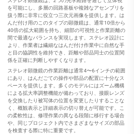
ステレオ顕微鏡は、2つの光学経路を通じて立体視
を可能にし、多層の回路基板や複雑なアセンブリを
扱う際に非常に役立つ三次元画像を提供します。は
んだ付け用のこのタイプの顕微鏡は、通常10倍から
40倍の拡大範囲を持ち、細部の可視性と作業距離の
間で最適なバランスを実現します。ステレオ設計に
より、作業者は繊細なはんだ付け作業中に自然な手
と目の協調性を維持でき、距離や部品同士の位置関
係を正確に判断しやすくなります。
ステレオ顕微鏡の作業距離は通常4〜6インチの範囲
にあり、はんだごての操作や部品の配置に十分なス
ペースを提供します。多くのモデルにはズーム機構
による拡大率調整機能が備わっており、接眼レンズ
を交換したり被写体の位置を変更したりすることな
く、概観表示と詳細表示の切り替えが可能です。こ
の柔軟性は、修理作業の異なる段階に移行する場合
や、同じプロジェクト内でさまざまなサイズの部品
を検査する際に特に重要です。