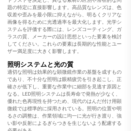
トラストを決定し、異なる素材の区別や潜在的な問
題の特定に直接影響します。高品質なレンズは、色
収差や歪みを最小限に抑えながら、明るくクリアな
画像を得るために光透過率を最大化します。光学シ
ステムを評価する際には、レンズコーティング、ガ
ラスの質、メーカーの設計思想といった要素を検討
してください。これらの要素は長期的な性能とユー
ザー満足度に大きく影響します。
照明システムと光の質
適切な照明は効果的な顕微鏡作業の基盤を成すもの
であり、不十分な照明は眼精疲労を引き起こし、正
確さが低下し、重要な作業中に細部を見逃す原因と
なる。LED照明システムは長寿命で発熱が少なく、
優れた色再現性を持つため、現代のはんだ付け用顕
微鏡では標準的に採用されている。照明の位置や明
るさの調整は、作業領域に均一に光が行き渡り、強
い影や反射によるぎらつきを生じないよう配慮する
必要がある。