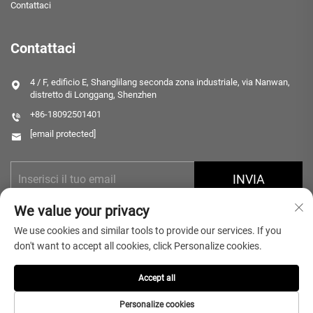
Contattaci
Contattaci
4 / F, edificio E, Shanglilang seconda zona industriale, via Nanwan,
distretto di Longgang, Shenzhen
+86-18092501401
[email protected]
INVIA
We value your privacy
We use cookies and similar tools to provide our services. If you
don't want to accept all cookies, click Personalize cookies.
Accept all
Copyright © 2025 Shenzhen Microlong Technology Co., Ltd. Tutti i diritti
riservati.
Informativa sulla Privacy
Personalize cookies