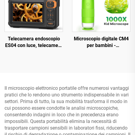
Telecamera endoscopio
Microscopio digitale CM4
ES04 con luce, telecamera
per bambini -
di ispezione HD 1920P da
Ingrandimento 1000X,
4,3" IPS, impermeabile
microscopio portatile a
IP67 da 7,9 mm
mano con schermo IPS da
2"
Il microscopio elettronico portatile offre numerosi vantaggi
pratici che lo rendono uno strumento indispensabile in vari
settori. Prima di tutto, la sua mobilità trasforma il modo in
cui possono essere condotte le analisi microscopiche,
consentendo indagini in loco che in precedenza erano
impossibili. Questa portabilità elimina la necessità di
trasportare campioni sensibili in laboratori fissi, riducendo
il rischio di degradazione o contaminazione dei campioni. Il