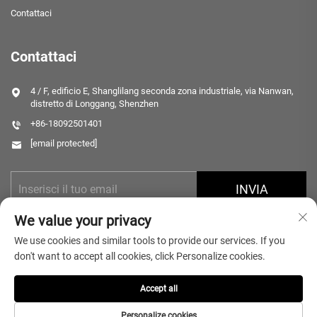
Contattaci
Contattaci
4 / F, edificio E, Shanglilang seconda zona industriale, via Nanwan,
distretto di Longgang, Shenzhen
+86-18092501401
[email protected]
INVIA
We value your privacy
We use cookies and similar tools to provide our services. If you
don't want to accept all cookies, click Personalize cookies.
Accept all
Copyright © 2025 Shenzhen Microlong Technology Co., Ltd. Tutti i diritti
riservati.
Informativa sulla Privacy
Personalize cookies