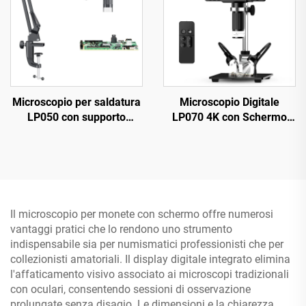
Microscopio per saldatura
Microscopio Digitale
LP050 con supporto
LP070 4K con Schermo
flessibile e schermo IPS
IPS da 7 pollici,
da 5 pollici, 1080P, con
Microscopio HD HDMI da
luce ad anello a 8 LED
48 MP
Il microscopio per monete con schermo offre numerosi
vantaggi pratici che lo rendono uno strumento
indispensabile sia per numismatici professionisti che per
collezionisti amatoriali. Il display digitale integrato elimina
l'affaticamento visivo associato ai microscopi tradizionali
con oculari, consentendo sessioni di osservazione
prolungate senza disagio. Le dimensioni e la chiarezza