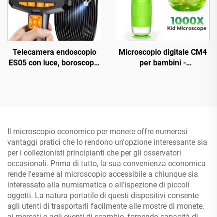
Telecamera endoscopio
Microscopio digitale CM4
ES05 con luce, boroscopio
per bambini -
portatile con schermo IPS
Ingrandimento 1000X,
da 4,3"
microscopio portatile a
mano con schermo IPS da
2"
Il microscopio economico per monete offre numerosi
vantaggi pratici che lo rendono un'opzione interessante sia
per i collezionisti principianti che per gli osservatori
occasionali. Prima di tutto, la sua convenienza economica
rende l'esame al microscopio accessibile a chiunque sia
interessato alla numismatica o all'ispezione di piccoli
oggetti. La natura portatile di questi dispositivi consente
agli utenti di trasportarli facilmente alle mostre di monete,
ai mercati o agli eventi di scambio, fornendo capacità di