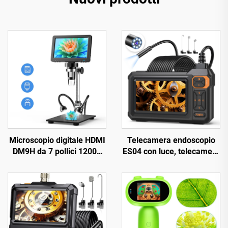
Microscopio digitale HDMI
Telecamera endoscopio
DM9H da 7 pollici 1200X
ES04 con luce, telecamera
microscopio per monete
di ispezione HD 1920P da
con schermo IPS 16MP
4,3" IPS, impermeabile
microscopio per saldatura
IP67 da 7,9 mm