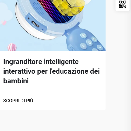
Ingranditore intelligente
Mic
interattivo per l'educazione dei
app
bambini
SCOP
SCOPRI DI PIÙ