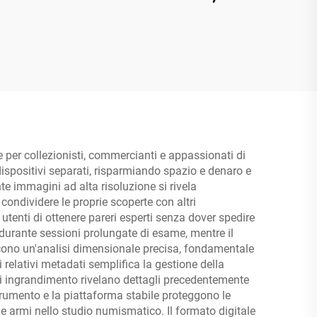
,
telecamera di ispezione
HDMI
HD 1920P da 4,3" IPS,
impermeabile IP67 da
7,9 mm
per collezionisti, commercianti e appassionati di
ispositivi separati, risparmiando spazio e denaro e
 immagini ad alta risoluzione si rivela
 condividere le proprie scoperte con altri
utenti di ottenere pareri esperti senza dover spedire
 durante sessioni prolungate di esame, mentre il
scono un'analisi dimensionale precisa, fondamentale
 relativi metadati semplifica la gestione della
 di ingrandimento rivelano dettagli precedentemente
strumento e la piattaforma stabile proteggono le
e armi nello studio numismatico. Il formato digitale