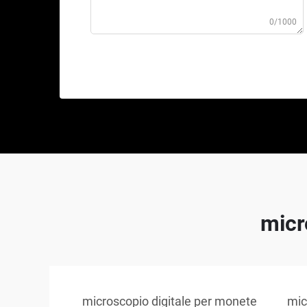
0/1000
micr
microscopio digitale per monete
mic