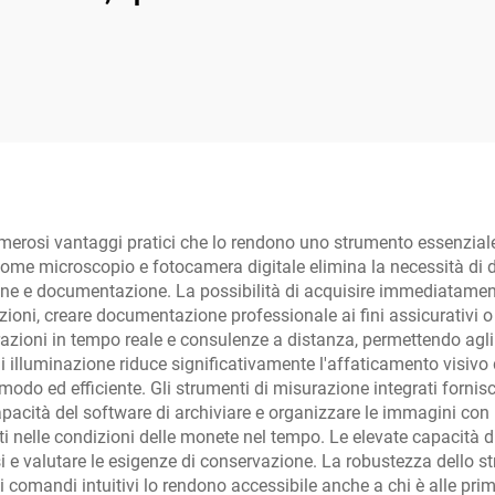
 2000X per monete
IPS da 7 pollici
con 10 LED
Microscopio HD 
da 48 MP
erosi vantaggi pratici che lo rendono uno strumento essenziale 
come microscopio e fotocamera digitale elimina la necessità di d
ne e documentazione. La possibilità di acquisire immediatamente
lezioni, creare documentazione professionale ai fini assicurativi o
orazioni in tempo reale e consulenze a distanza, permettendo agli 
i illuminazione riduce significativamente l'affaticamento visivo
modo ed efficiente. Gli strumenti di misurazione integrati forni
apacità del software di archiviare e organizzare le immagini con i
ti nelle condizioni delle monete nel tempo. Le elevate capacità
alsi e valutare le esigenze di conservazione. La robustezza dello 
 comandi intuitivi lo rendono accessibile anche a chi è alle prim