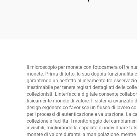
1200X microscopio per
HDMI
monete con schermo
IPS 16MP microscopio
per saldatura
Il microscopio per monete con fotocamera offre num
monete. Prima di tutto, la sua doppia funzionalità 
garantendo un perfetto allineamento tra osservazio
inestimabile per tenere registri dettagliati delle col
collezionisti. L'interfaccia digitale consente collab
fisicamente monete di valore. Il sistema avanzato d
design ergonomico favorisce un flusso di lavoro co
per i processi di autenticazione e valutazione. La c
collezione e facilita il monitoraggio dei cambiamen
invisibili, migliorando la capacità di individuare f
monete di valore durante la manipolazione, mentre i