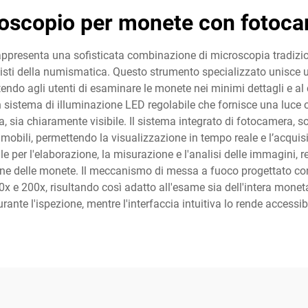
oscopio per monete con fotoc
presenta una sofisticata combinazione di microscopia tradizion
nisti della numismatica. Questo strumento specializzato unisce u
ndo agli utenti di esaminare le monete nei minimi dettagli e al
un sistema di illuminazione LED regolabile che fornisce una luce
ura, sia chiaramente visibile. Il sistema integrato di fotocamera, 
 mobili, permettendo la visualizzazione in tempo reale e l’acqu
le per l'elaborazione, la misurazione e l'analisi delle immagini,
ne delle monete. Il meccanismo di messa a fuoco progettato con 
0x e 200x, risultando così adatto all'esame sia dell'intera monet
ante l'ispezione, mentre l'interfaccia intuitiva lo rende accessibi