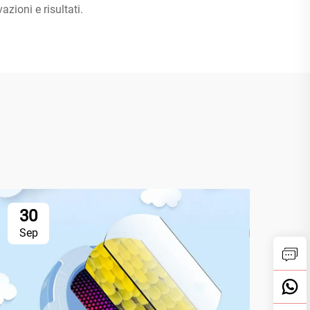
zioni e risultati.
30
3
Sep
Se