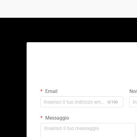
Email
No
0/100
Messaggio