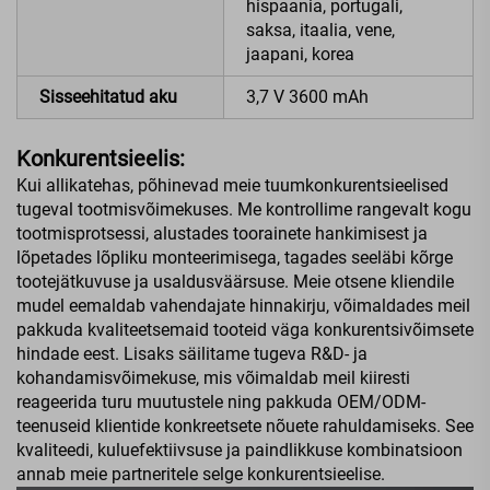
hispaania, portugali,
saksa, itaalia, vene,
jaapani, korea
Sisseehitatud aku
3,7 V 3600 mAh
Konkurentsieelis:
Kui allikatehas, põhinevad meie tuumkonkurentsieelised
tugeval tootmisvõimekuses. Me kontrollime rangevalt kogu
tootmisprotsessi, alustades toorainete hankimisest ja
lõpetades lõpliku monteerimisega, tagades seeläbi kõrge
tootejätkuvuse ja usaldusväärsuse. Meie otsene kliendile
mudel eemaldab vahendajate hinnakirju, võimaldades meil
pakkuda kvaliteetsemaid tooteid väga konkurentsivõimsete
hindade eest. Lisaks säilitame tugeva R&D- ja
kohandamisvõimekuse, mis võimaldab meil kiiresti
reageerida turu muutustele ning pakkuda OEM/ODM-
teenuseid klientide konkreetsete nõuete rahuldamiseks. See
kvaliteedi, kuluefektiivsuse ja paindlikkuse kombinatsioon
annab meie partneritele selge konkurentsieelise.