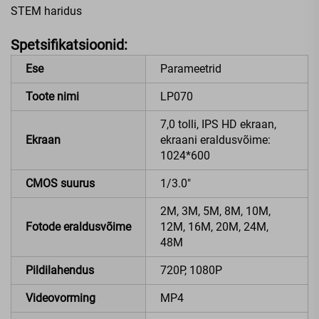
STEM haridus
Spetsifikatsioonid:
Ese
Parameetrid
Toote nimi
LP070
7,0 tolli, IPS HD ekraan,
Ekraan
ekraani eraldusvõime:
1024*600
CMOS suurus
1/3.0"
2M, 3M, 5M, 8M, 10M,
Fotode eraldusvõime
12M, 16M, 20M, 24M,
48M
Pildilahendus
720P, 1080P
Videovorming
MP4