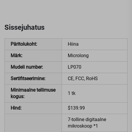
Sissejuhatus
Päritolukoht:
Hiina
Märk:
Microlong
Mudeli number:
LP070
Sertifitseerimine:
CE, FCC, RoHS
Minimaalne tellimuse
1 tk
kogus:
Hind:
$139.99
7-tolline digitaalne
mikroskoop *1