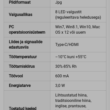
Pildiformaat
Jpg
8 LED valgustit
Valgusallikas
(reguleeritava heledusega)
PC
Win7, Win8.1, Win10, Mac
operatsioonisüsteem
OS x 12 või uuem
Liides ja signaalide
Type-C/HDMI
edastusviis
Töötemperatuur
–10°C kuni +55°C
Töötamiskiirus
30%-85% Rh
Töövool
600 mA
Energiatarve
3,0 W
Lihtsustatud hiina,
traditsiooniline hiina,
inglise, prantsuse,
Toetatud keeled