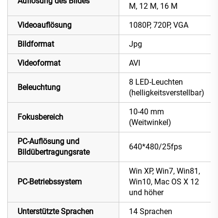
Auflösung des Bildes
M, 12 M, 16 M
Videoauflösung
1080P, 720P, VGA
Bildformat
Jpg
Videoformat
AVI
8 LED-Leuchten
Beleuchtung
(helligkeitsverstellbar)
10-40 mm
Fokusbereich
(Weitwinkel)
PC-Auflösung und
640*480/25fps
Bildübertragungsrate
Win XP, Win7, Win81,
PC-Betriebssystem
Win10, Mac OS X 12
und höher
Unterstützte Sprachen
14 Sprachen