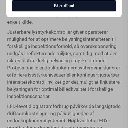
strålemønsteret påvirker kvaliteten og fordelingen af
Få et tilbud
lyset, hvor flere LED'er giver mere jævn belysning
sammenlignet med belysningssystemer med én
enkelt kilde.
Justerbare lysstyrkekontroller giver operatører
mulighed for at optimere belysningsintensiteten til
forskellige inspektionsforhold, så overeksponering
undgås i reflekterende miljøer, samtidig med at der
sikres tilstrækkelig belysning i mørke områder.
Professionelle endoskopkamerasystemer inkluderer
ofte flere lysstyrkeniveauer eller kontinuert justerbar
intensitetskontrol, hvilket gør det muligt at finjustere
belysningen for optimal billedkvalitet i forskellige
inspektionscenarier.
LED-levetid og strømforbrug påvirker de langsigtede
driftsomkostninger og pålideligheden af
endoskopkamerasystemet. Højtkvalitets-LED'er
opretholder en konstant farvetemperatur og