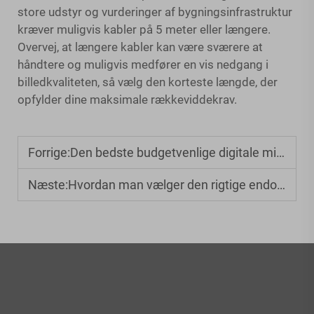
store udstyr og vurderinger af bygningsinfrastruktur
kræver muligvis kabler på 5 meter eller længere.
Overvej, at længere kabler kan være sværere at
håndtere og muligvis medfører en vis nedgang i
billedkvaliteten, så vælg den korteste længde, der
opfylder dine maksimale rækkeviddekrav.
Forrige:
Den bedste budgetvenlige digitale mikroskop til børn under 50 USD
Næste:
Hvordan man vælger den rigtige endoskopkamera til inspektion