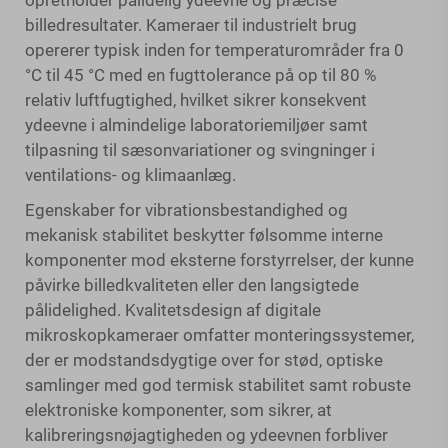
opretholder pålidelig ydeevne og præcise
billedresultater. Kameraer til industrielt brug
opererer typisk inden for temperaturområder fra 0
°C til 45 °C med en fugttolerance på op til 80 %
relativ luftfugtighed, hvilket sikrer konsekvent
ydeevne i almindelige laboratoriemiljøer samt
tilpasning til sæsonvariationer og svingninger i
ventilations- og klimaanlæg.
Egenskaber for vibrationsbestandighed og
mekanisk stabilitet beskytter følsomme interne
komponenter mod eksterne forstyrrelser, der kunne
påvirke billedkvaliteten eller den langsigtede
pålidelighed. Kvalitetsdesign af digitale
mikroskopkameraer omfatter monteringssystemer,
der er modstandsdygtige over for stød, optiske
samlinger med god termisk stabilitet samt robuste
elektroniske komponenter, som sikrer, at
kalibreringsnøjagtigheden og ydeevnen forbliver