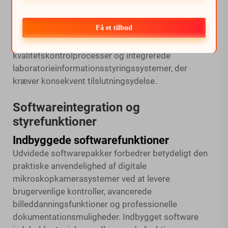
af digitale mikroskopkameraer indeholder Ethernet-
porte til stabile trådede netværkstilslutninger, hvilket
Få et tilbud
sikrer pålidelig dataoverførsel til
tidsforskydningsstudier, automatiserede
kvalitetskontrolprocesser og integrerede
laboratorieinformationsstyringssystemer, der
kræver konsekvent tilslutningsydelse.
Softwareintegration og
styrefunktioner
Indbyggede softwarefunktioner
Udvidede softwarepakker forbedrer betydeligt den
praktiske anvendelighed af digitale
mikroskopkamerasystemer ved at levere
brugervenlige kontroller, avancerede
billeddanningsfunktioner og professionelle
dokumentationsmuligheder. Indbygget software