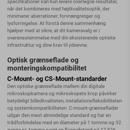
specifikationer kan kun levere overlegne resultater,
når det kombineres med højtkvalitetsoptik, der
minimerer aberrationer, forvrængninger og
lysforringelse. At forstå denne sammenhæng
hjælper med at sikre, at dit kameravalg er i
overensstemmelse med din eksisterende optiske
infrastruktur og dine krav til ydeevne.
Optisk grænseflade og
monteringskompatibilitet
C-Mount- og CS-Mount-standarder
Den optiske grænseflade mellem din digitale
mikroskopkamera og mikroskopets krop påvirker
betydeligt billedkvaliteten, installationsfleksibiliteten
og systemkompatibiliteten. C-mount-grænseflader
udgør den mest almindelige standard og har en
trådforbindelse med en diameter på 1 tomme og 32
gange pr. tomme samt en flangafstand på 17,526