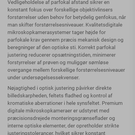
Vedligeholdelse af parfokal afstand sikrer en
konstant fokus over forskellige objektivlinsers
forstørrelser uden behov for betydelig genfokus, når
man skifter forstørrelsesniveauer. Kvalitetsdigitale
mikroskopkamerasystemer tager højde for
parfokale krav gennem præcis mekanisk design og
beregninger af den optiske sti. Korrekt parfokal
justering reducerer opsætningstiden, minimerer
forstyrrelser af prøven og muliggør sømløse
overgange mellem forskellige forstørrelsesniveauer
under undersøgelsessekvenser.
Nøjagtighed i optisk justering påvirker direkte
billedskarpheden, feltets fladhed og kontrol af
kromatiske aberrationer i hele synsfeltet. Premium
digitale mikroskopkameraer er udstyret med
præcisionsdrejede monteringsgrænseflader og
interne optiske elementer, der opretholder strikte
justeringstolerancer, hvilket sikrer konstant