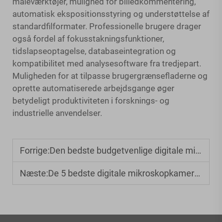
måleværktøjer, mulighed for billedkommentering,
automatisk ekspositionsstyring og understøttelse af
standardfilformater. Professionelle brugere drager
også fordel af fokusstakningsfunktioner,
tidslapseoptagelse, databaseintegration og
kompatibilitet med analysesoftware fra tredjepart.
Muligheden for at tilpasse brugergrænsefladerne og
oprette automatiserede arbejdsgange øger
betydeligt produktiviteten i forsknings- og
industrielle anvendelser.
Forrige:
Den bedste budgetvenlige digitale mikroskop til børn under 50 USD
Næste:
De 5 bedste digitale mikroskopkameraer til laboratorieforskning