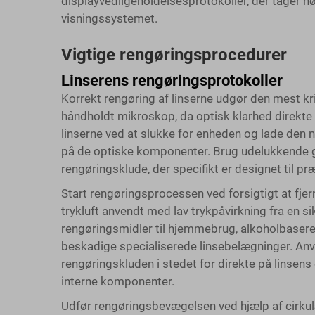
displayvedligeholdelsesprotokoller, der tager 
visningssystemet.
Vigtige rengøringsprocedurer
Linserens rengøringsprotokoller
Korrekt rengøring af linserne udgør den mest kr
håndholdt mikroskop, da optisk klarhed direkte p
linserne ved at slukke for enheden og lade den
på de optiske komponenter. Brug udelukkende g
rengøringsklude, der specifikt er designet til p
Start rengøringsprocessen ved forsigtigt at fjer
trykluft anvendt med lav trykpåvirkning fra en si
rengøringsmidler til hjemmebrug, alkoholbasered
beskadige specialiserede linsebelægninger. A
rengøringskluden i stedet for direkte på linsens
interne komponenter.
Udfør rengøringsbevægelsen ved hjælp af cirkul