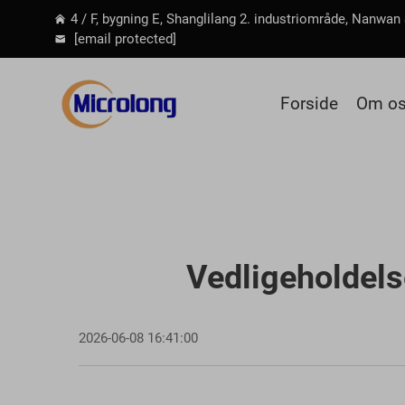
4 / F, bygning E, Shanglilang 2. industriområde, Nanwan
[email protected]
Forside
Om o
Vedligeholdels
2026-06-08 16:41:00