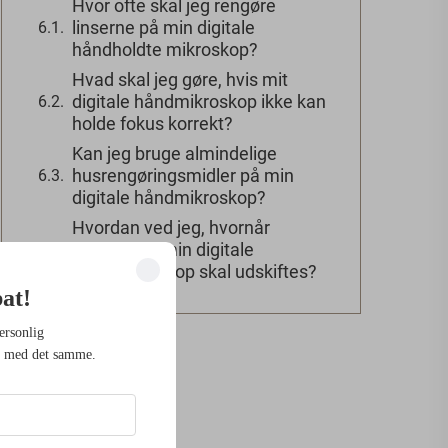
Hvor ofte skal jeg rengøre
linserne på min digitale
håndholdte mikroskop?
Hvad skal jeg gøre, hvis mit
digitale håndmikroskop ikke kan
holde fokus korrekt?
Kan jeg bruge almindelige
husrengøringsmidler på min
digitale håndmikroskop?
Hvordan ved jeg, hvornår
batteriet til min digitale
håndmikroskop skal udskiftes?
bat!
ersonlig
g med det samme.