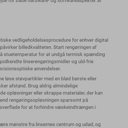
højde for både hardware- og softwareaspekter af
itiske vedligeholdelsesprocedure for enhver digital
åvirker billedkvaliteten. Start rengøringen af
 nå stuetemperatur for at undgå termisk spænding
odkendte linserengøringsmidler og uld-frie
ræcisionsoptiske anvendelser.
ne løse støvpartikler med en blød børste eller
kker afstand. Brug aldrig almindelige
e opløsninger eller skrappe materialer, der kan
nvend rengøringsopløsningen sparsomt på
 overflade for at forhindre væskeindtrængen i
ære mønstre fra linsernes centrum og udad, og