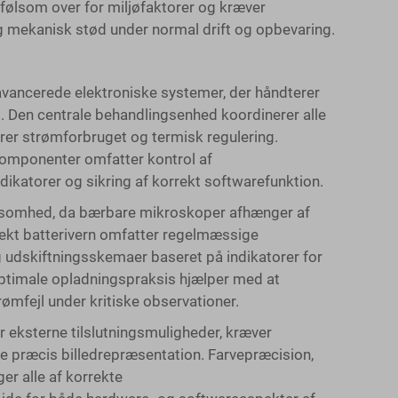
følsom over for miljøfaktorer og kræver
g mekanisk stød under normal drift og opbevaring.
vancerede elektroniske systemer, der håndterer
ng. Den centrale behandlingsenhed koordinerer alle
rer strømforbruget og termisk regulering.
komponenter omfatter kontrol af
dikatorer og sikring af korrekt softwarefunktion.
ksomhed, da bærbare mikroskoper afhænger af
rrekt batterivern omfatter regelmæssige
 udskiftningsskemaer baseret på indikatorer for
optimale opladningspraksis hjælper med at
ømfejl under kritiske observationer.
 eksterne tilslutningsmuligheder, kræver
re præcis billedrepræsentation. Farvepræcision,
r alle af korrekte