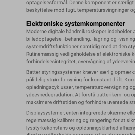
optagelsesformål. Denne komponent er særligt 
beskyttelse mod fugt, temperatursvingninger o
Elektroniske systemkomponenter
Moderne digitale håndmikroskoper indeholder a
billedoptagelse, -behandling, -lagring og -visni
systemdriftsfunktioner samtidig med at den sty
Rutinemæssig vedligeholdelse af elektroniske 
forbindelsesintegritet, overvågning af ydeevnein
Batteristyringssystemer kræver særlig opmær
pålidelig strømforsyning for konstant drift. Ko
opladningscyklusser, temperaturovervågning og
ydeevnedegradation. At forstå batterikemi og 
maksimere driftstiden og forhindre uventede str
Displaysystemer, enten integrerede skærme eller
regelmæssig kalibrering og rengøring for at sik
lysstyrkekonstans og opløsningsklarhed afhænge