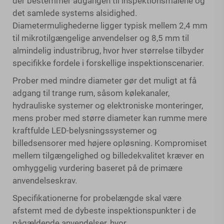
der bestemmer adgangen til inspektionsmålene og
det samlede systems alsidighed.
Diametermulighederne ligger typisk mellem 2,4 mm
til mikrotilgængelige anvendelser og 8,5 mm til
almindelig industribrug, hvor hver størrelse tilbyder
specifikke fordele i forskellige inspektionscenarier.
Prober med mindre diameter gør det muligt at få
adgang til trange rum, såsom kølekanaler,
hydrauliske systemer og elektroniske monteringer,
mens prober med større diameter kan rumme mere
kraftfulde LED-belysningssystemer og
billedsensorer med højere opløsning. Kompromiset
mellem tilgængelighed og billedekvalitet kræver en
omhyggelig vurdering baseret på de primære
anvendelseskrav.
Specifikationerne for probelængde skal være
afstemt med de dybeste inspektionspunkter i de
pågældende anvendelser, hvor