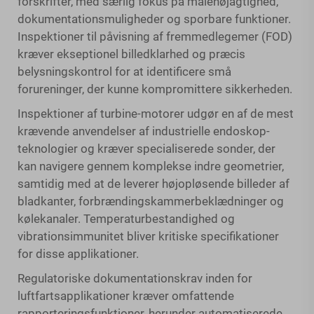
forskrifter, med særlig fokus på målenøjagtighed,
dokumentationsmuligheder og sporbare funktioner.
Inspektioner til påvisning af fremmedlegemer (FOD)
kræver ekseptionel billedklarhed og præcis
belysningskontrol for at identificere små
forureninger, der kunne kompromittere sikkerheden.
Inspektioner af turbine-motorer udgør en af de mest
krævende anvendelser af industrielle endoskop-
teknologier og kræver specialiserede sonder, der
kan navigere gennem komplekse indre geometrier,
samtidig med at de leverer højopløsende billeder af
bladkanter, forbrændingskammerbeklædninger og
kølekanaler. Temperaturbestandighed og
vibrationsimmunitet bliver kritiske specifikationer
for disse applikationer.
Regulatoriske dokumentationskrav inden for
luftfartsapplikationer kræver omfattende
rapporteringsfunktioner, herunder automatiserede