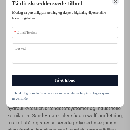
Indtrængningsbeskyttelse og kemisk
Få dit skræddersyede tilbud
modstand
Modtag en personlig prissætning og ekspertrådgivning tilpasset dine
Miljøbeskyttelsesklassificeringer afgør egnetheden
forretningsbehov.
af industrielle endoskopsystemer til specifikke
driftsforhold, hvor en IP67-klassificering giver
støvtæt beskyttelse og beskyttelse mod midlertidig
nedsænkning, hvilket er tilstrækkeligt til de fleste
industrielle anvendelser. Højere IP68-klassificeringer
tilbyder mulighed for kontinuerlig nedsænkning, som
kræves ved undersøgelser under vand eller i
krævende kemiske miljøer.
Få et tilbud
Specifikationer for kemisk modstandsdygtighed
skal være i overensstemmelse med de forventede
Tilmeld dig brancheførende virksomheder, der stoler på os. Ingen spam,
nogensinde.
udsætningsforhold, herunder rengøringsmidler,
hydraulikvæsker, brændstofsystemer og industrielle
kemikalier. Sonde-materialer såsom wolframfletning,
rustfrit stål og specialiserede polymerbelægninger