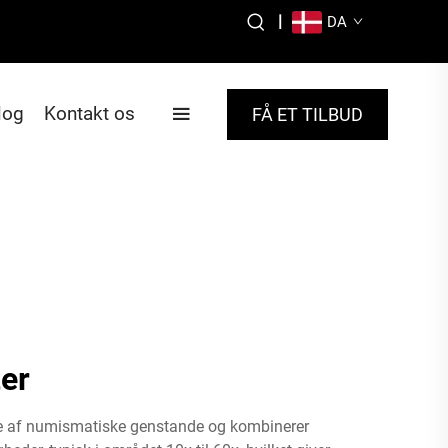
|
DA
log
Kontakt os
FÅ ET TILBUD
ter
else af numismatiske genstande og kombinerer