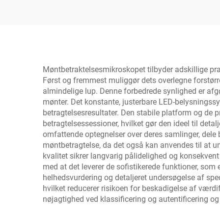
med 8 LED'er
lo
Møntbetraktelsesmikroskopet tilbyder adskillige pra
Først og fremmest muliggør dets overlegne forstørre
almindelige lup. Denne forbedrede synlighed er afgø
mønter. Det konstante, justerbare LED-belysningssy
betragtelsesresultater. Den stabile platform og de
betragtelsessessioner, hvilket gør den ideel til det
omfattende optegnelser over deres samlinger, dele b
møntbetragtelse, da det også kan anvendes til at 
kvalitet sikrer langvarig pålidelighed og konsekven
med at det leverer de sofistikerede funktioner, som 
helhedsvurdering og detaljeret undersøgelse af spec
hvilket reducerer risikoen for beskadigelse af værdi
nøjagtighed ved klassificering og autentificering og