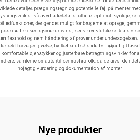
. Dette avancerede værktøj har højopløselige forstørrelsesmulighe
viklede detaljer, prægningstegn og potentielle fejl på mønter m
ysningsvinkler, så overfladedetaljer altid er optimalt synlige, 
lledfunktioner, der gør det muligt for brugerne at optage, gemme
 præcise fokuseringsmekanismer, der sikrer stabile og klare obs
sikkert fasthold og nem håndtering af prøver under undersøgelsen
korrekt farvegengivelse, hvilket er afgørende for nøjagtig klassi
komfortable øjenstykker og justerbare betragtningsvinkler for a
dlere, samlerne og autentificeringsfagfolk, da de giver den detal
nøjagtig vurdering og dokumentation af mønter.
Nye produkter