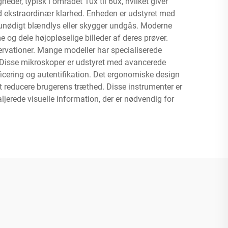
der, typisk i området 10x til 60x, hvilket giver
ed ekstraordinær klarhed. Enheden er udstyret med
og unødigt blændlys eller skygger undgås. Moderne
 og dele højopløselige billeder af deres prøver.
ervationer. Mange modeller har specialiserede
. Disse mikroskoper er udstyret med avancerede
ficering og autentifikation. Det ergonomiske design
t reducere brugerens træthed. Disse instrumenter er
jerede visuelle information, der er nødvendig for