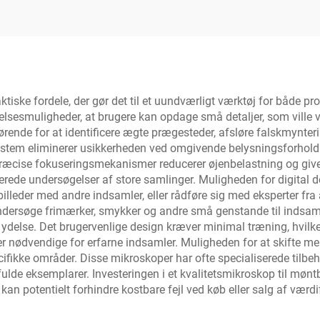
dningsmikroskop
ktiske fordele, der gør det til et uundværligt værktøj for både 
lsesmuligheder, at brugere kan opdage små detaljer, som ville v
rende for at identificere ægte prægesteder, afsløre falskmynteri
stem eliminerer usikkerheden ved omgivende belysningsforhold o
 præcise fokuseringsmekanismer reducerer øjenbelastning og giv
aljerede undersøgelser af store samlinger. Muligheden for digita
illeder med andre indsamler, eller rådføre sig med eksperter fra
undersøge frimærker, smykker og andre små genstande til indsa
t ydelse. Det brugervenlige design kræver minimal træning, hvilk
er nødvendige for erfarne indsamler. Muligheden for at skifte mel
ifikke områder. Disse mikroskoper har ofte specialiserede tilbeh
fulde eksemplarer. Investeringen i et kvalitetsmikroskop til mønt
 kan potentielt forhindre kostbare fejl ved køb eller salg af værd