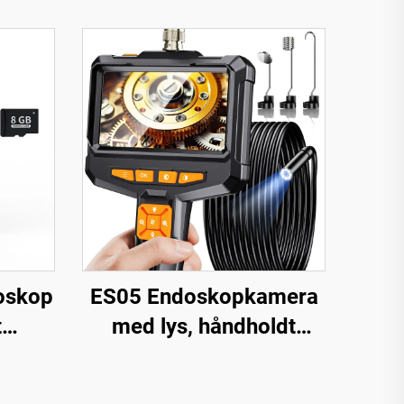
oskop
ES05 Endoskopkamera
t
med lys, håndholdt
CB-
boreskop med 4,3" IPS-
on
skærm