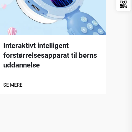
Interaktivt intelligent
Por
forstørrelsesapparat til børns
fel
uddannelse
SE 
SE MERE