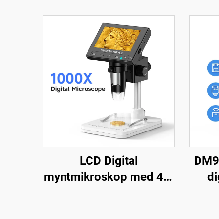
LCD Digital
DM9
myntmikroskop med 4,3
di
inches IPS-skærm,
120
myntforstørrelsesglas
med