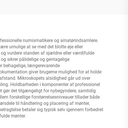
professionelle numismatikere og amatørindsamlere.
ære umulige at se med det blotte øje eller
 og vurdere standen af sjældne eller værdifulde
g sikrer pålidelige og gentagelige
er behagelige, længerevarende
l dokumentation giver brugerne mulighed for at holde
 afstand. Mikroskopets alsidighed går ud over
mling. Holdbarheden i komponenter af professionel
et gør det tilgængeligt for nybegyndere, samtidig
lem forskellige forstørrelsesniveauer tillader både
ørsdele til håndtering og placering af mønter,
betragtelse betaler sig typisk selv igennem forbedret
ifulde mønter.