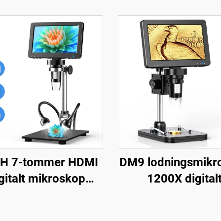
H 7-tommer HDMI
DM9 lodningsmikr
gitalt mikroskop
1200X digital
0X møntmikroskop
mikroskop til P
 IPS-skærm 16 MP
kredsreparati