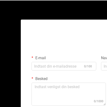
E-mail
Na
0/100
Besked
0/1000