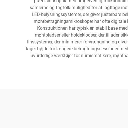
præcisionsoptik med brugervenlig funktionalitet
samlerne og fagfolk mulighed for at iagttage ind
LED-belysningssystemer, der giver justerbare bel
møntbetragningsmikroskoper har ofte digitale bi
Konstruktionen har typisk en stabil base med
møntpladser eller holdeklodser, der tillader 
linssystemer, der minimerer forvrængning og giver 
tager højde for længere betragtningssessioner med 
uvurderlige værktøjer for numismatikere, mønthan