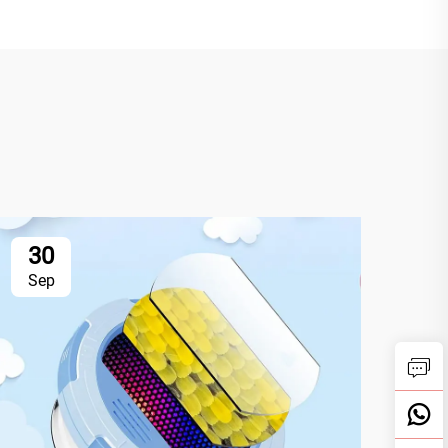
30
3
Sep
Se