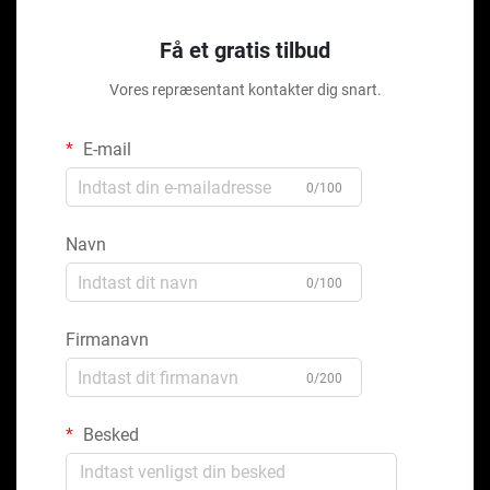
Få et gratis tilbud
Vores repræsentant kontakter dig snart.
E-mail
0/100
Navn
0/100
Firmanavn
0/200
Besked