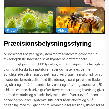
Præcisionsbelysningsstyring
Mikroskopets belysningssystem repræsenterer et gennembrud i
teknologien til undersøgelse af mønter og omfatter flere
uafhængigt justerbare LED-lyskilder, som kan finjusteres for optimal
visning af forskellige møntoverflader og materialer. Denne
sofistikerede belysningsopsætning giver brugerne mulighed for at
skabe ideelle kontrastforhold til undersøgelse af proof-overflader,
registrering af hårfinrevner eller vurdering af toningsmønstre. LED-
kilderne er specielt udvalgt efter farvetemperatur og levetid og giver
dermed en stabil og naturlig belysning, der afslører overfladens
sande egenskaber. Systemet inkluderer både direkte og skrå
belysning, med mulighed for at kombinere forskellige lyskilder for at