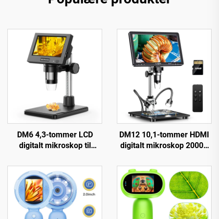
DM6 4,3-tommer LCD
DM12 10,1-tommer HDMI
digitalt mikroskop til
digitalt mikroskop 2000X
voksne med 8 LED til
møntmikroskop med 10
lodning, reparation, pcb,
LED'er
planter