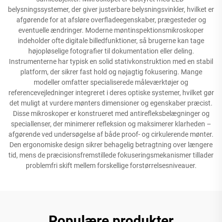
belysningssystemer, der giver justerbare belysningsvinkler, hvilket er
afgørende for at afsløre overfladeegenskaber, prægesteder og
eventuelle ændringer. Moderne møntinspektionsmikroskoper
indeholder ofte digitale billedfunktioner, så brugerne kan tage
højopløselige fotografier til dokumentation eller deling.
Instrumenterne har typisk en solid stativkonstruktion med en stabil
platform, der sikrer fast hold og nøjagtig fokusering. Mange
modeller omfatter specialiserede måleværktøjer og
referencevejledninger integreret i deres optiske systemer, hvilket gør
det muligt at vurdere mønters dimensioner og egenskaber præcist.
Disse mikroskoper er konstrueret med antirefleksbelægninger og
speciallenser, der minimerer refleksion og maksimerer klarheden –
afgørende ved undersøgelse af både proof- og cirkulerende mønter.
Den ergonomiske design sikrer behagelig betragtning over længere
tid, mens de præcisionsfremstillede fokuseringsmekanismer tillader
problemfri skift mellem forskellige forstørrelsesniveauer.
Populære produkter