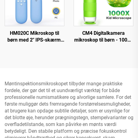
HM020C Mikroskop til
CM4 Digitalkamera
børn med 2" IPS-skærm,
mikroskop til børn - 1000X
mini lomme
forstørrelse, bærbar
håndmikroskop med 8
håndmikroskop med 2"
LED'er
IPS-skærm
Møntinspektionsmikroskopet tilbyder mange praktiske
fordele, der gør det til et uundværligt værktøj for både
professionelle numismatikere og alvorlige samlere. For det
første muliggør dets fremragende forstørrelsesmuligheder,
at brugere kan opdage subtile detaljer, som er usynlige for
det blotte øje, herunder prægningstegn, stempelvarianter og
overfladetilstande, som kan påvirke en mønts værdi
betydeligt. Den stabile platform og præcise fokuskontrol
eliminerer håndtræthed og sikrer konsekvent, skarp