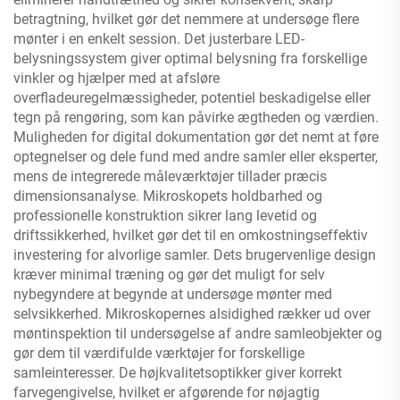
betragtning, hvilket gør det nemmere at undersøge flere
mønter i en enkelt session. Det justerbare LED-
belysningssystem giver optimal belysning fra forskellige
vinkler og hjælper med at afsløre
overfladeuregelmæssigheder, potentiel beskadigelse eller
tegn på rengøring, som kan påvirke ægtheden og værdien.
Muligheden for digital dokumentation gør det nemt at føre
optegnelser og dele fund med andre samler eller eksperter,
mens de integrerede måleværktøjer tillader præcis
dimensionsanalyse. Mikroskopets holdbarhed og
professionelle konstruktion sikrer lang levetid og
driftssikkerhed, hvilket gør det til en omkostningseffektiv
investering for alvorlige samler. Dets brugervenlige design
kræver minimal træning og gør det muligt for selv
nybegyndere at begynde at undersøge mønter med
selvsikkerhed. Mikroskopernes alsidighed rækker ud over
møntinspektion til undersøgelse af andre samleobjekter og
gør dem til værdifulde værktøjer for forskellige
samleinteresser. De højkvalitetsoptikker giver korrekt
farvegengivelse, hvilket er afgørende for nøjagtig