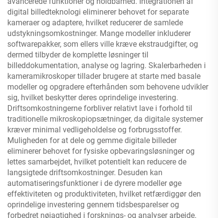
avancerede funktioner og holdbarhed. Integrationen af
digital billedteknologi eliminerer behovet for separate
kameraer og adaptere, hvilket reducerer de samlede
udstykningsomkostninger. Mange modeller inkluderer
softwarepakker, som ellers ville kræve ekstraudgifter, og
dermed tilbyder de komplette løsninger til
billeddokumentation, analyse og lagring. Skalerbarheden i
kameramikroskoper tillader brugere at starte med basale
modeller og opgradere efterhånden som behovene udvikler
sig, hvilket beskytter deres oprindelige investering.
Driftsomkostningerne forbliver relativt lave i forhold til
traditionelle mikroskopiopsætninger, da digitale systemer
kræver minimal vedligeholdelse og forbrugsstoffer.
Muligheden for at dele og gemme digitale billeder
eliminerer behovet for fysiske opbevaringsløsninger og
lettes samarbejdet, hvilket potentielt kan reducere de
langsigtede driftsomkostninger. Desuden kan
automatiseringsfunktioner i de dyrere modeller øge
effektiviteten og produktiviteten, hvilket retfærdiggør den
oprindelige investering gennem tidsbesparelser og
forbedret nøjagtighed i forsknings- og analyser arbejde.