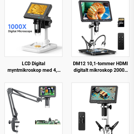
LCD Digital
DM12 10,1-tommer HDMI
myntmikroskop med 4,3
digitalt mikroskop 2000X
inches IPS-skærm,
møntmikroskop med 10
myntforstørrelsesglas
LED'er
med 8 LED'er