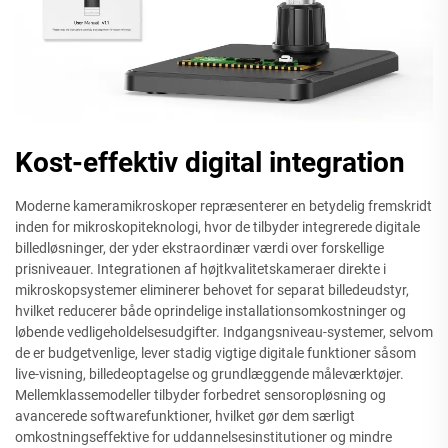
Kost-effektiv digital integration
Moderne kameramikroskoper repræsenterer en betydelig fremskridt
inden for mikroskopiteknologi, hvor de tilbyder integrerede digitale
billedløsninger, der yder ekstraordinær værdi over forskellige
prisniveauer. Integrationen af højtkvalitetskameraer direkte i
mikroskopsystemer eliminerer behovet for separat billedeudstyr,
hvilket reducerer både oprindelige installationsomkostninger og
løbende vedligeholdelsesudgifter. Indgangsniveau-systemer, selvom
de er budgetvenlige, lever stadig vigtige digitale funktioner såsom
live-visning, billedeoptagelse og grundlæggende måleværktøjer.
Mellemklassemodeller tilbyder forbedret sensoropløsning og
avancerede softwarefunktioner, hvilket gør dem særligt
omkostningseffektive for uddannelsesinstitutioner og mindre