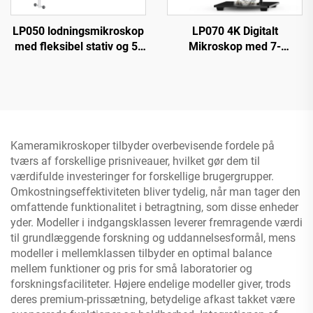
LP050 lodningsmikroskop
LP070 4K Digitalt
med fleksibel stativ og 5-
Mikroskop med 7-
tommer IPS-skærm 1080P
tommers IPS-skærm
8 LED-ringbelysning
48MP HD HDMI Mikroskop
Kameramikroskoper tilbyder overbevisende fordele på
tværs af forskellige prisniveauer, hvilket gør dem til
værdifulde investeringer for forskellige brugergrupper.
Omkostningseffektiviteten bliver tydelig, når man tager den
omfattende funktionalitet i betragtning, som disse enheder
yder. Modeller i indgangsklassen leverer fremragende værdi
til grundlæggende forskning og uddannelsesformål, mens
modeller i mellemklassen tilbyder en optimal balance
mellem funktioner og pris for små laboratorier og
forskningsfaciliteter. Højere endelige modeller giver, trods
deres premium-prissætning, betydelige afkast takket være