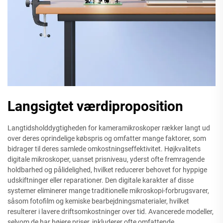
Langsigtet værdiproposition
Langtidsholddygtigheden for kameramikroskoper rækker langt ud
over deres oprindelige købspris og omfatter mange faktorer, som
bidrager til deres samlede omkostningseffektivitet. Højkvalitets
digitale mikroskoper, uanset prisniveau, yderst ofte fremragende
holdbarhed og pålidelighed, hvilket reducerer behovet for hyppige
udskiftninger eller reparationer. Den digitale karakter af disse
systemer eliminerer mange traditionelle mikroskopi-forbrugsvarer,
såsom fotofilm og kemiske bearbejdningsmaterialer, hvilket
resulterer i lavere driftsomkostninger over tid. Avancerede modeller,
selvom de har højere priser, inkluderer ofte omfattende