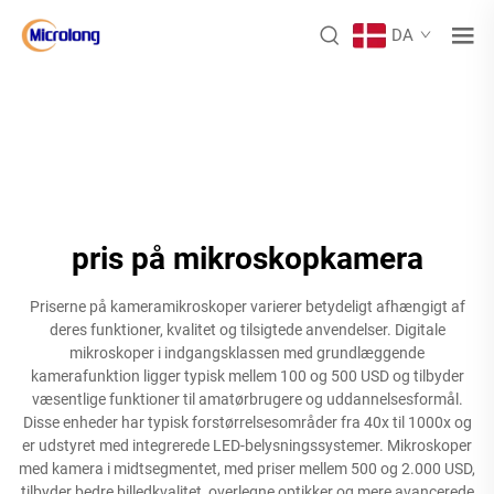
DA
pris på mikroskopkamera
Priserne på kameramikroskoper varierer betydeligt afhængigt af
deres funktioner, kvalitet og tilsigtede anvendelser. Digitale
mikroskoper i indgangsklassen med grundlæggende
kamerafunktion ligger typisk mellem 100 og 500 USD og tilbyder
væsentlige funktioner til amatørbrugere og uddannelsesformål.
Disse enheder har typisk forstørrelsesområder fra 40x til 1000x og
er udstyret med integrerede LED-belysningssystemer. Mikroskoper
med kamera i midtsegmentet, med priser mellem 500 og 2.000 USD,
tilbyder bedre billedkvalitet, overlegne optikker og mere avancerede