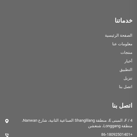
خدماتنا
الصفحة الرئيسية
معلومات عنا
منتجات
أخبار
التطبيق
تنزيل
اتصل بنا
اتصل بنا
4 / F، المبنى E، منطقة Shanglilang الصناعية الثانية، شارع Nanwan،
منطقة Longgang، شنغشن
+86-18092501401