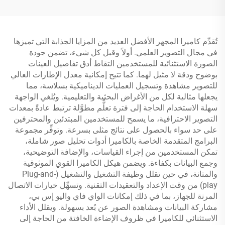
للماء IP67
تُقدِّم كاميرا المجهر الأفضل العديد من المزايا الجذابة التي تميزها
في مجال التصوير العلمي. أولاً وقبل كل شيء، تضمن جودة
الصورة الاستثنائية للمستخدمين التقاط أدق تفاصيل العينات
بوضوح ودقة لا مثيل لهما. كما تتيح إمكانية معدل الإطارات العالي
للتصوير مشاهدة وتسجيل العمليات الديناميكية بسلاسة، مما
يجعلها مثالية لكل من الأغراض البحثية والتعليمية. ويُلغي الواجهة
سهلة الاستخدام الحاجة إلى فترة تعلُّم مطوَّلة ترتبط عادةً بمعدات
التصوير الاحترافية، ما يسمح للمستخدمين المبتدئين والمحترفين
على حد سواء بالحصول على نتائج مثلى بسرعة. وتوفِّر مجموعة
البرامج المتقدمة الخاصة بالكاميرا أدوات تحليل صور شاملة،
تمكن المستخدمين من إجراء القياسات، والإضافة التوضيحية،
وجمع البيانات بكفاءة. ويضمن هيكل الكاميرا القوي الموثوقية
والمتانة، في حين تقلل وظيفة التشغيل والتشغيل (Plug-and-
play) من وقت الإعداد والتعقيدات التقنية. وتسهِّل خيارات الاتصال
المرنة للجهاز، بما في ذلك إمكانات الواي فاي واليو إس بي،
مشاركة البيانات ومشاهدة الصور عن بُعد بسهولة. ويقلل الأداء
الاستثنائي للكاميرا في ظروف الإضاءة الخافتة من الحاجة إلى