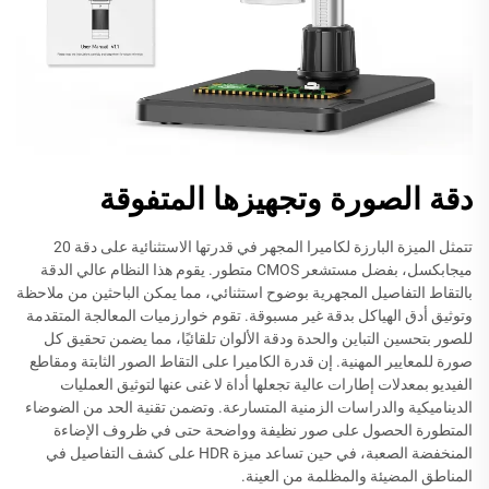
دقة الصورة وتجهيزها المتفوقة
تتمثل الميزة البارزة لكاميرا المجهر في قدرتها الاستثنائية على دقة 20
ميجابكسل، بفضل مستشعر CMOS متطور. يقوم هذا النظام عالي الدقة
بالتقاط التفاصيل المجهرية بوضوح استثنائي، مما يمكن الباحثين من ملاحظة
وتوثيق أدق الهياكل بدقة غير مسبوقة. تقوم خوارزميات المعالجة المتقدمة
للصور بتحسين التباين والحدة ودقة الألوان تلقائيًا، مما يضمن تحقيق كل
صورة للمعايير المهنية. إن قدرة الكاميرا على التقاط الصور الثابتة ومقاطع
الفيديو بمعدلات إطارات عالية تجعلها أداة لا غنى عنها لتوثيق العمليات
الديناميكية والدراسات الزمنية المتسارعة. وتضمن تقنية الحد من الضوضاء
المتطورة الحصول على صور نظيفة وواضحة حتى في ظروف الإضاءة
المنخفضة الصعبة، في حين تساعد ميزة HDR على كشف التفاصيل في
المناطق المضيئة والمظلمة من العينة.