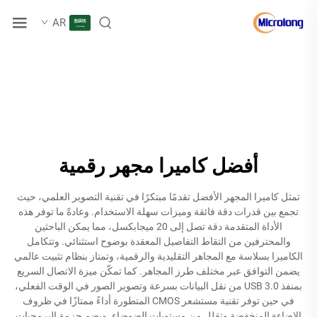
AR
أفضل كاميرا مجهر رقمية
تمثل كاميرا المجهر الأفضل تقدمًا مبتكرًا في تقنية التصوير العلمي، حيث
تجمع بين قدرات دقة فائقة وميزات سهلة الاستخدام. وعادةً ما توفر هذه
الأداة المتقدمة دقة تصل إلى 20 ميجابكسل، مما يمكن الباحثين
والمحترفين من التقاط التفاصيل المعقدة بوضوح استثنائي. وتتكامل
الكاميرا بسلاسة مع المجاهر التقليدية والرقمية، وتمتاز بنظام تثبيت عالمي
يضمن التوافق عبر مختلف طرز المجاهر. كما تمكّن ميزة الاتصال السريع
بمنفذ USB 3.0 من نقل البيانات بسرعة وتصوير الصور في الوقت الفعلي،
في حين توفر تقنية مستشعر CMOS المتطورة أداءً ممتازًا في ظروف
الإضاءة المنخفضة وتقلل من مستويات الضوضاء. ويضم حزمة البرمجيات