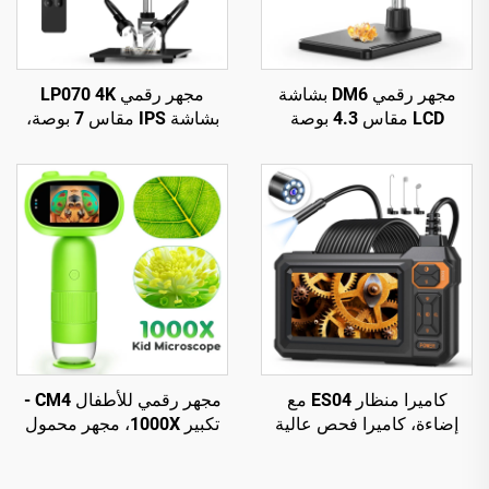
مجهر رقمي DM6 بشاشة
مجهر رقمي LP070 4K
LCD مقاس 4.3 بوصة
بشاشة IPS مقاس 7 بوصة،
للبالغين مع 8 مصابيح LED،
48 ميجابكسل، HDMI عالي
مجهر لللحام مناسب للإصلاح،
الدقة
واللوحات الإلكترونية (pcb)،
والنباتات
كاميرا منظار ES04 مع
مجهر رقمي للأطفال CM4 -
إضاءة، كاميرا فحص عالية
تكبير 1000X، مجهر محمول
الدقة 1920P بحجم 4.3 بوصة
يدوي بشاشة IPS مقاس 2
IPS، قطر 7.9 مم، مقاومة
بوصة