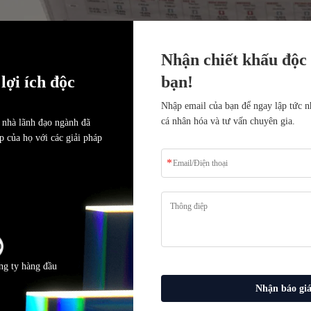
Nhận chiết khấu độc
lợi ích độc
bạn!
Nhập email của bạn để ngay lập tức n
cá nhân hóa và tư vấn chuyên gia.
 nhà lãnh đạo ngành đã
 của họ với các giải pháp
xuống
ng ty hàng đầu
Nhận báo gi