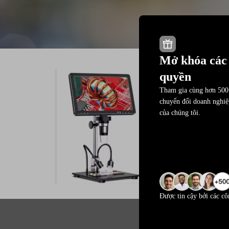
Mở khóa các 
quyền
Tham gia cùng hơn 500
DM12
chuyển đổi doanh nghiệp
của chúng tôi.
Tải 
Được tin cậy bởi các cô