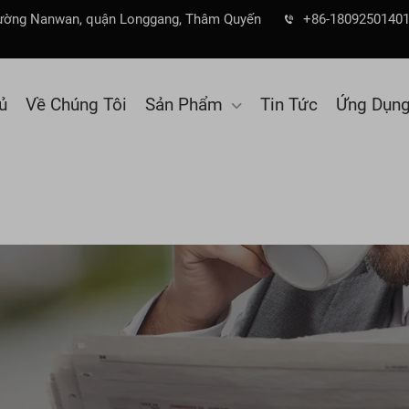
, đường Nanwan, quận Longgang, Thâm Quyến
+86-1809250140
ủ
Về Chúng Tôi
Sản Phẩm
Tin Tức
Ứng Dụn