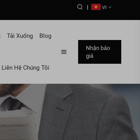
1
|
VI
g
Tải Xuống
Blog
Nhận báo
giá
Liên Hệ Chúng Tôi