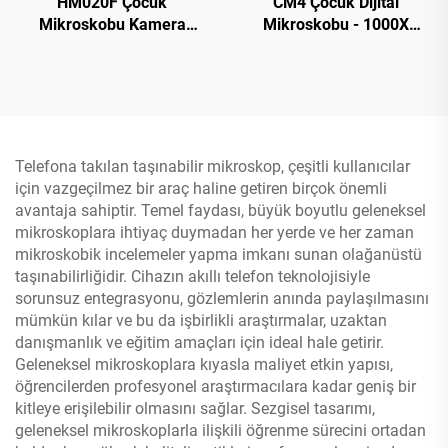
HM020F Çocuk
CM4 Çocuk Dijital
Mikroskobu Kamera
Mikroskobu - 1000X
Hediyeleri ve Oyuncakları
Büyütme, 2" IPS Ekranlı
4-12 Yaş Arası Erkek ve
Taşınabilir El Mikroskobu
Kız Çocukları İçin, 2" IPS
HD Ekranlı Çocuk
Mikroskobu
Telefona takılan taşınabilir mikroskop, çeşitli kullanıcılar
için vazgeçilmez bir araç haline getiren birçok önemli
avantaja sahiptir. Temel faydası, büyük boyutlu geleneksel
mikroskoplara ihtiyaç duymadan her yerde ve her zaman
mikroskobik incelemeler yapma imkanı sunan olağanüstü
taşınabilirliğidir. Cihazın akıllı telefon teknolojisiyle
sorunsuz entegrasyonu, gözlemlerin anında paylaşılmasını
mümkün kılar ve bu da işbirlikli araştırmalar, uzaktan
danışmanlık ve eğitim amaçları için ideal hale getirir.
Geleneksel mikroskoplara kıyasla maliyet etkin yapısı,
öğrencilerden profesyonel araştırmacılara kadar geniş bir
kitleye erişilebilir olmasını sağlar. Sezgisel tasarımı,
geleneksel mikroskoplarla ilişkili öğrenme sürecini ortadan