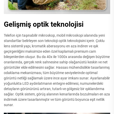
Gelişmiş optik teknolojisi
Telefon için taşınabilir mikroskop, mobil mikroskopi alanında yeni
standartlar belirleyen son teknoloji optik teknolojisini içerir. Çoklu
lens sistemli yapı, kromatik aberasyonu en aza indiren ve ışık
geçirgenliğini maksimize eden özel kaplamalı premium cam
bileşenlerden oluşur. Bu da 40x ile 1000x arasında değişen büyütme
oranlarında, gerçek renk sahnesine sahip olağanüstü keskin ve net
görüntüler elde edilmesini sağlar. Hassas mühendislikle tasarlanmış
odaklama mekanizması, tüm büyütme seviyelerinde optimal
görüntü netliği sağlamak üzere ince ayar imkanı sunar. Ayarlanabilir
yoğunlukta LED aydınlatmanın entegre edilmesi, numunelerdeki
detayların görünürünü artıran, tutarlı ve gölgesiz bir ışıklandırma
sağlar. Optik sistem, görüş alanının kenarlarında bozulmaları en aza
indirmek üzere tasarlanmıştır ve tüm görüntü boyunca eşit netlik
sunar.