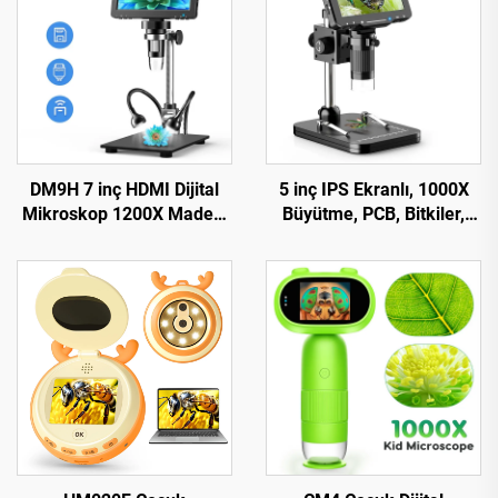
DM9H 7 inç HDMI Dijital
5 inç IPS Ekranlı, 1000X
Mikroskop 1200X Madeni
Büyütme, PCB, Bitkiler,
Para Mikroskobu IPS
Madeni Para için LP050
Ekran ile 16MP Lehimleme
Lehimleme Mikroskobu
Mikroskobu