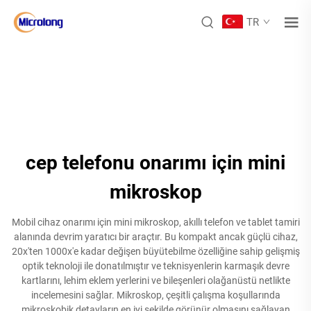
TR
cep telefonu onarımı için mini
mikroskop
Mobil cihaz onarımı için mini mikroskop, akıllı telefon ve tablet tamiri
alanında devrim yaratıcı bir araçtır. Bu kompakt ancak güçlü cihaz,
20x'ten 1000x'e kadar değişen büyütebilme özelliğine sahip gelişmiş
optik teknoloji ile donatılmıştır ve teknisyenlerin karmaşık devre
kartlarını, lehim eklem yerlerini ve bileşenleri olağanüstü netlikte
incelemesini sağlar. Mikroskop, çeşitli çalışma koşullarında
mikroskobik detayların en iyi şekilde görünür olmasını sağlayan