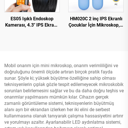
ES05 Işıklı Endoskop
HM020C 2 inç IPS Ekranlı
Kamerası, 4.3" IPS Ekranlı
Çocuklar İçin Mikroskop, 8
Elde Taşınabilir Boroskop
LED'li Mini Cep El
Mikroskobu
Mobil onarım için mini mikroskop, onarım verimliliğini ve
doğruluğunu önemli ölçüde artıran birçok pratik fayda
sunar. Şöyle ki; yüksek büyütme özelliğine sahip olması
teknisyenlerin çıplak gözle tespit edilemeyecek mikroskobik
sorunları belirlemesini sağlar ve bu da daha doğru teşhis ve
onarımlar yapılmasını mümkün kılar. Cihazın gerçek
zamanlı görüntüleme sistemi, teknisyenlerin büyütmüş
alanı ayrı bir ekrandan izlerken her iki elini de serbest
kullanmasına olanak tanıyarak çalışma hassasiyetini artırır
ve yorulmayı azaltır. Ayarlanabilir LED aydınlatma sistemi,