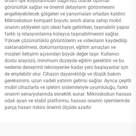
ortam ışık koşullarından bağımsız olarak optimal
görünürlük sağlar ve önemli detayların görünmesini
engelleyebilecek gölgeleri ve yansımaları ortadan kaldırır.
Mikroskobun kompakt boyutu sınırlı alana sahip mobil
onarım atölyeleri için ideal hale getirirken, taşınabilir yapısı
farklı iş istasyonlarına kolayca taşınabilmesini sağlar.
Yüksek çözünürlüklü görüntülerin ve videoların kaydedilip
saklanabilmesi, dokümantasyon, eğitim amaçları ve
müşteri iletişimi açısından büyük değer taşır. Kullanıcı
dostu arayüzü, minimum düzeyde eğitim gerektirir ve bu
nedenle deneyimli teknisyenler kadar yeni başlayanlar için
de erişilebilir olur. Cihazın dayanıklılığı ve düşük bakım
gereksinimi, uzun vadeli yatırım getirisi sağlar. Ayrıca çeşitli
mobil cihazlarla ve işletim sistemleriyle uyumluluğu, farklı
onarım senaryolarında esneklik sunar. Mikroskobun hassas
odak ayarı ve stabil platformu, hassas onarım işlemlerinde
parça hasarı riskini önemli ölçüde azaltır.