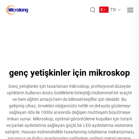
TR
genç yetişkinler için mikroskop
Genç yetişkinler için tasarlanan mikroskop, profesyonel düzeyde
optiklerin kullanıcı dostu özelliklerle birleştiği mükemmel bir araçtır
ve hem eğitim amaçlı hem de bilimsel keşifler için idealdir. Bu
gelişmiş cihaz, örnekleri olağanüstü netlik ve detayda gözlemeyi
sağlayan 40x ile 1000x arasında değişen muhteşem büyütmeye
imkan sunar. Mikroskop, optimal görüntüleme koşulları için tutarlı
ve parlak aydınlatma sağlayan güçlü bir LED aydınlatma sistemine
sahiptir. Hassas mühendislikle tasarlanmış odaklama mekanizması,
sorunsuz ve doğru ayarlamaları sağlarken sağlam metal çerçeve,