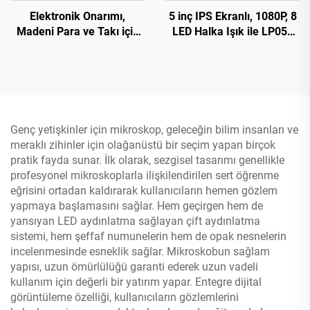
Elektronik Onarımı,
5 inç IPS Ekranlı, 1080P, 8
Madeni Para ve Takı için
LED Halka Işık ile LP050
DM13 Lehimleme
Lehimleme Mikroskobu
Mikroskobu, 10 LED'li
Esnek Ayak
Genç yetişkinler için mikroskop, geleceğin bilim insanları ve
meraklı zihinler için olağanüstü bir seçim yapan birçok
pratik fayda sunar. İlk olarak, sezgisel tasarımı genellikle
profesyonel mikroskoplarla ilişkilendirilen sert öğrenme
eğrisini ortadan kaldırarak kullanıcıların hemen gözlem
yapmaya başlamasını sağlar. Hem geçirgen hem de
yansıyan LED aydınlatma sağlayan çift aydınlatma
sistemi, hem şeffaf numunelerin hem de opak nesnelerin
incelenmesinde esneklik sağlar. Mikroskobun sağlam
yapısı, uzun ömürlülüğü garanti ederek uzun vadeli
kullanım için değerli bir yatırım yapar. Entegre dijital
görüntüleme özelliği, kullanıcıların gözlemlerini