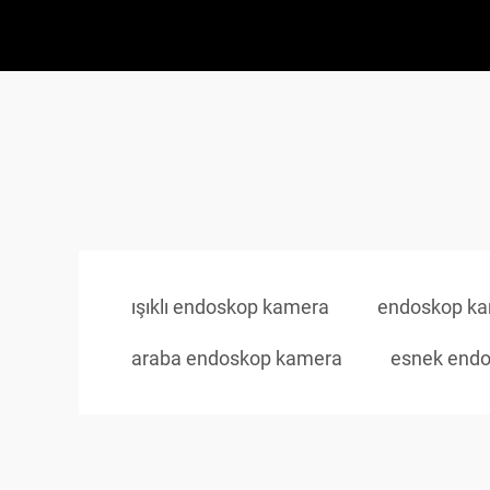
ışıklı endoskop kamera
endoskop kam
araba endoskop kamera
esnek end