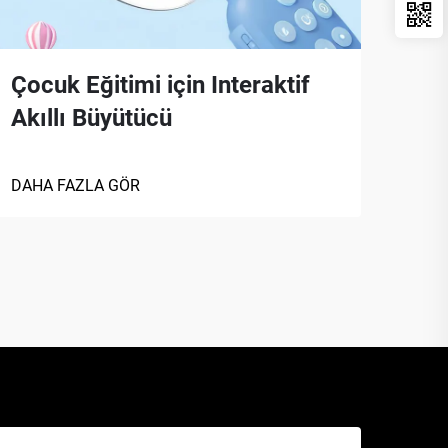
Çocuk Eğitimi için Interaktif
Sah
Akıllı Büyütücü
Por
DAHA FAZLA GÖR
DAHA