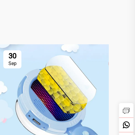
30
3
Sep
Se