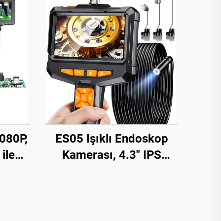
1080P,
ES05 Işıklı Endoskop
ile
Kamerası, 4.3" IPS
me
Ekranlı Elde Taşınabilir
 Ayak
Boroskop