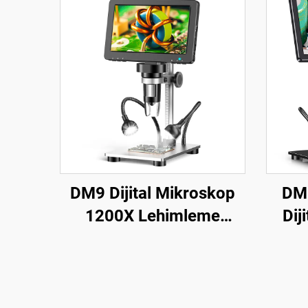
DM9 Dijital Mikroskop
DM1
1200X Lehimleme
Dij
Mikroskobu Madeni
LED
Para ve 12MP PCB
P
Devre Tamiri için