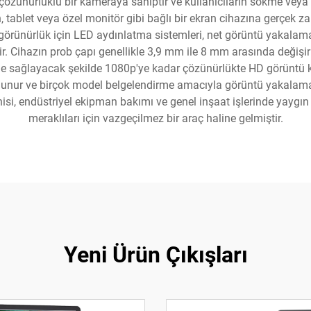
k çözünürlüklü bir kameraya sahiptir ve kullanıcıların sökme veya
on, tablet veya özel monitör gibi bağlı bir ekran cihazına gerçek
 görünürlük için LED aydınlatma sistemleri, net görüntü yakalamak
. Cihazın prob çapı genellikle 3,9 mm ile 8 mm arasında değişir v
e sağlayacak şekilde 1080p'ye kadar çözünürlükte HD görüntü kal
lunur ve birçok model belgelendirme amacıyla görüntü yakalama v
i, endüstriyel ekipman bakımı ve genel inşaat işlerinde yaygın o
meraklıları için vazgeçilmez bir araç haline gelmiştir.
Yeni Ürün Çıkışları