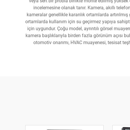
veya sert bir probla birlikte monte edilmiş yükse
incelemesine olanak tanır. Kamera, akıllı telef
kameralar genellikle karanlık ortamlarda artırılmış
ortamlarda kullanım için su geçirmez yapıya sahiptir
için uygundur. Çoğu model, ayrıntılı görsel muayen
kamera başlıklarıyla birden fazla görünüm açısı bu
otomotiv onarımı, HVAC muayenesi, tesisat teşhis