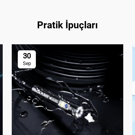
Pratik İpuçları
30
Sep