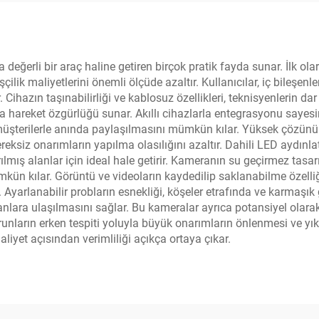
eğerli bir araç haline getiren birçok pratik fayda sunar. İlk ol
k maliyetlerini önemli ölçüde azaltır. Kullanıcılar, iç bileşenleri 
. Cihazın taşınabilirliği ve kablosuz özellikleri, teknisyenlerin dar
hareket özgürlüğü sunar. Akıllı cihazlarla entegrasyonu sayesin
a müşterilerle anında paylaşılmasını mümkün kılar. Yüksek çözünü
ksiz onarımların yapılma olasılığını azaltır. Dahili LED aydınla
ırılmış alanlar için ideal hale getirir. Kameranın su geçirmez tasa
n kılar. Görüntü ve videoların kaydedilip saklanabilme özelliği, 
r. Ayarlanabilir probların esnekliği, köşeler etrafında ve karmaşı
nlara ulaşılmasını sağlar. Bu kameralar ayrıca potansiyel olarak
orunların erken tespiti yoluyla büyük onarımların önlenmesi ve y
iyet açısından verimliliği açıkça ortaya çıkar.