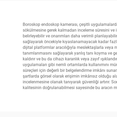
Boroskop endoskop kamerası, çeşitli uygulamalarda d
sökülmesine gerek kalmadan inceleme süresini ve işçili
belirleyebilir ve onarımları daha verimli planlayabilir
sağlayarak öncekiyle kıyaslanamayacak kadar fazla 
dijital platformlar aracılığıyla meslektaşlarla vey
tanımlanmasını sağlayarak yanlış tanı koyma ve gere
kaldırır ve bu da cihazı karanlık veya zayıf ışıkland
uygulamaları gibi nemli ortamlarda kullanımını mümkü
süreçleri için değerli bir belgelendirme imkânı suna
şartlarda görsel olarak erişimin imkânsız olduğu ala
incelenmesine olanak tanıyarak güvenliği artırır. S
kalitesinin doğrulanabilmesi sayesinde bu aracın mal