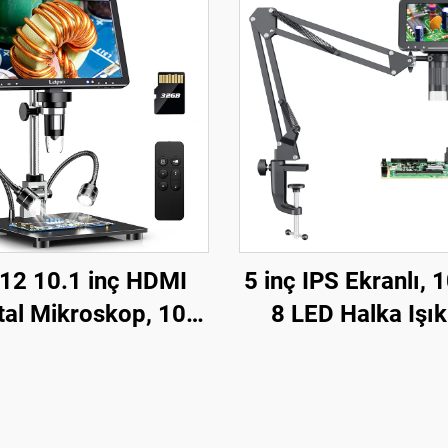
2 10.1 inç HDMI
5 inç IPS Ekranlı, 
ital Mikroskop, 10
8 LED Halka Işık 
'li 2000X Madeni
LP050 Lehimle
ara Mikroskobu
Mikroskobu Esnek