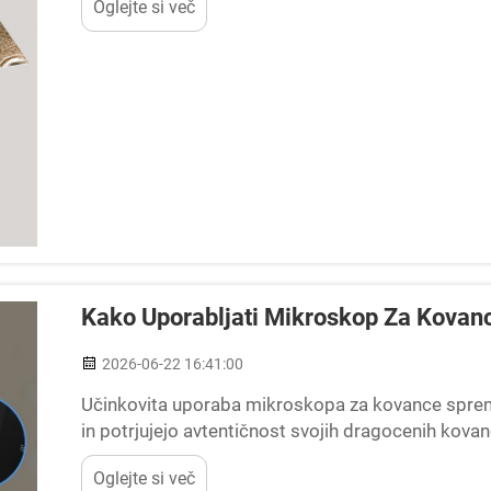
Oglejte si več
prostim očesom nevidne...
Kako Uporabljati Mikroskop Za Kovance
2026-06-22 16:41:00
Učinkovita uporaba mikroskopa za kovance spremen
in potrjujejo avtentičnost svojih dragocenih kova
razkrije zapletene podrobnosti, površinske napake 
Oglejte si več
prostim očesom nevidne...