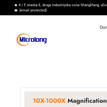
4 / F, stavba E, druga industrijska cona Shanglilang, u
[email protected]
Dom