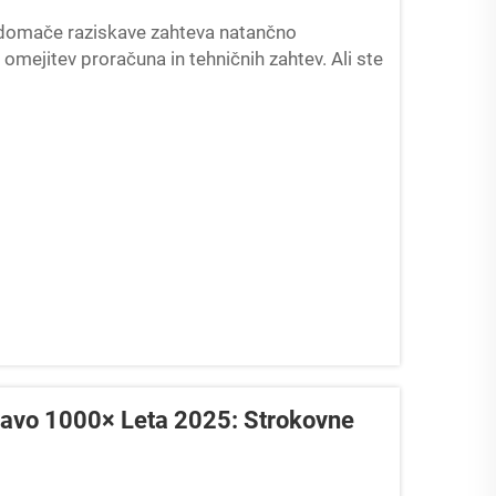
domače raziskave zahteva natančno
, omejitev proračuna in tehničnih zahtev. Ali ste
aziskuje mikrosvet, ali...
čavo 1000× Leta 2025: Strokovne