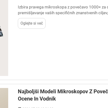
Izbira pravega mikroskopa z povečavo 1000× za 
premišljevanje vaših specifičnih znanstvenih ciljev
študent, ki opravlja biološke poskuse, hobijist, ki r
Oglejte si več
Najboljši Modeli Mikroskopov Z Pove
Ocene In Vodnik