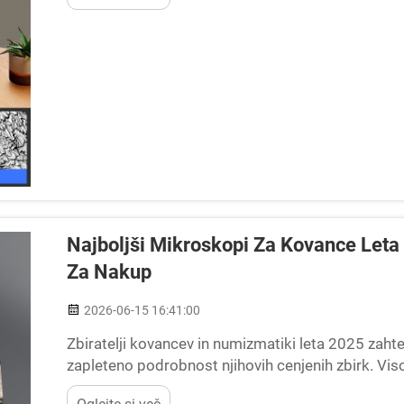
Najboljši Mikroskopi Za Kovance Leta
Za Nakup
2026-06-15 16:41:00
Zbiratelji kovancev in numizmatiki leta 2025 zahte
zapleteno podrobnost njihovih cenjenih zbirk. V
postal nujno orodje za potrjevanje avtentičnosti r