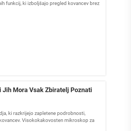
ih funkcij, ki izboljšajo pregled kovancev brez
 ki pazijo na proračun, pogosto ...
 Jih Mora Vsak Zbiratelj Poznati
a, ki razkrijejo zapletene podrobnosti,
t kovancev. Visokokakovosten mikroskop za
a razkrije površinske značilnosti, ki so s