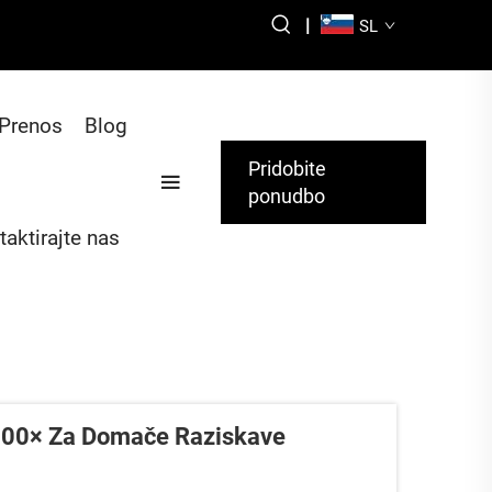
|
SL
Prenos
Blog
Pridobite
ponudbo
taktirajte nas
1000× Za Domače Raziskave