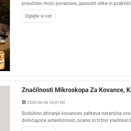
preučitev moči povečave, jasnosti slike in praktičn
prekoračitve vašega proračuna. Zbiratelji in hobiji,
Oglejte si več
Značilnosti Mikroskopa Za Kovance, Ki
2026-06-26 16:41:00
Sodobno zbiranje kovancev zahteva natančna orodj
določajoče avtentičnost, oceno in tržno vrednos
kovance spremeni vaše izkušnje z zbiranjem tako, d