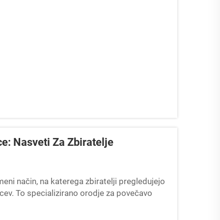
: Nasveti Za Zbiratelje
i način, na katerega zbiratelji pregledujejo
ncev. To specializirano orodje za povečavo
in označbe za potrditev avtentičnosti, ki so s