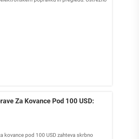
h vezje omogoča natančno identifikacijo
rave Za Kovance Pod 100 USD:
za kovance pod 100 USD zahteva skrbno