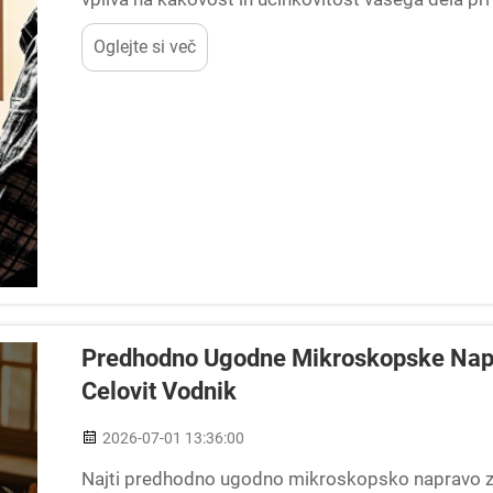
izbrana mikroskopska naprava za pregled tiskani
Oglejte si več
sestavnih delov, ...
Predhodno Ugodne Mikroskopske Nap
Celovit Vodnik
2026-07-01 13:36:00
Najti predhodno ugodno mikroskopsko napravo 