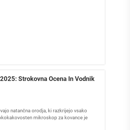
 2025: Strokovna Ocena In Vodnik
vajo natančna orodja, ki razkrijejo vsako
isokokakovosten mikroskop za kovance je
edkih kovancev, ocenjevanje stanja in drugo...