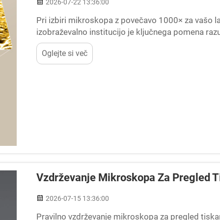
2026-07-22 13:36:00
Pri izbiri mikroskopa z povečavo 1000× za vašo la
izobraževalno institucijo je ključnega pomena ra
tehnološki napredek, ki so na voljo leta 2025, da bi
Oglejte si več
Vzdrževanje Mikroskopa Za Pregled Tis
2026-07-15 13:36:00
Pravilno vzdrževanje mikroskopa za pregled tiskan