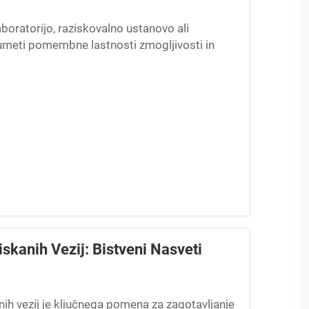
boratorijo, raziskovalno ustanovo ali
zumeti pomembne lastnosti zmogljivosti in
 sprejeli utemeljen investicijski odločitev...
kanih Vezij: Bistveni Nasveti
ih vezij je ključnega pomena za zagotavljanje