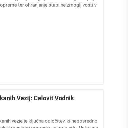
 opreme ter ohranjanje stabilne zmogljivosti v
v. Ti natančni instrumenti zahtevajo...
kanih Vezij: Celovit Vodnik
anih vezje je ključna odločitev, ki neposredno
ri elektronskem popravku in pregledu. Ustrezno