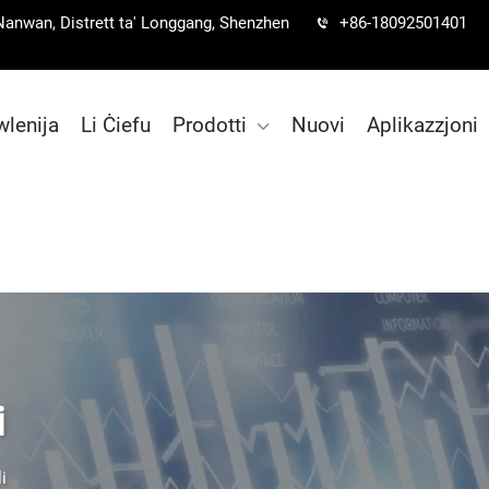
iq Nanwan, Distrett ta' Longgang, Shenzhen
+86-18092501401
lenija
Li Ċiefu
Prodotti
Nuovi
Aplikazzjoni
i
i