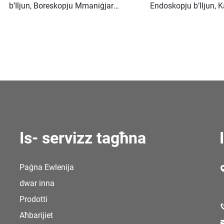
b’Iljun, Boreskopju Mmaniġjar
Endoskopju b’Iljun, K
bil-Pantalla IPS ta' 4.3"
Inspezzjoni HD 1920
4.3", Impermeabbli 
7.9mm
Is- servizz tagħna
Paġna Ewlenija
dwar inna
Prodotti
Aħbarijiet