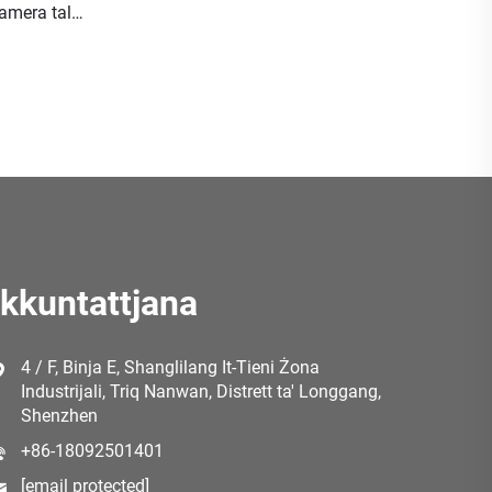
amera tal-
P IPS ta'
IP67 ta'
Ikkuntattjana
4 / F, Binja E, Shanglilang It-Tieni Żona
Industrijali, Triq Nanwan, Distrett ta' Longgang,
Shenzhen
+86-18092501401
[email protected]