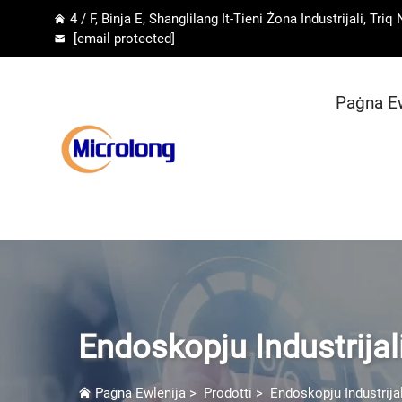
4 / F, Binja E, Shanglilang It-Tieni Żona Industrijali, Tr
[email protected]
Paġna Ew
Endoskopju Industrijal
Paġna Ewlenija
>
Prodotti
>
Endoskopju Industrijal