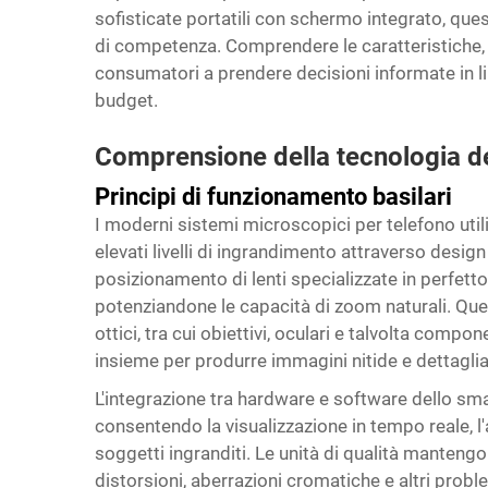
sofisticate portatili con schermo integrato, quest
di competenza. Comprendere le caratteristiche, i l
consumatori a prendere decisioni informate in lin
budget.
Comprensione della tecnologia de
Principi di funzionamento basilari
I moderni sistemi microscopici per telefono uti
elevati livelli di ingrandimento attraverso desig
posizionamento di lenti specializzate in perfet
potenziandone le capacità di zoom naturali. Que
ottici, tra cui obiettivi, oculari e talvolta comp
insieme per produrre immagini nitide e dettagli
L'integrazione tra hardware e software dello sma
consentendo la visualizzazione in tempo reale, l'
soggetti ingranditi. Le unità di qualità manteng
distorsioni, aberrazioni cromatiche e altri pro