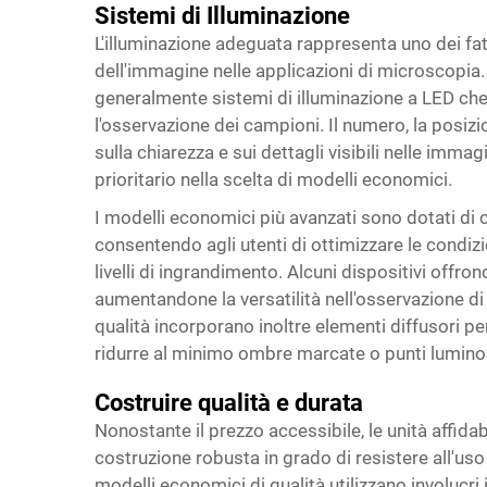
Sistemi di Illuminazione
L'illuminazione adeguata rappresenta uno dei fatt
dell'immagine nelle applicazioni di microscopi
generalmente sistemi di illuminazione a LED che
l'osservazione dei campioni. Il numero, la posizi
sulla chiarezza e sui dettagli visibili nelle imma
prioritario nella scelta di modelli economici.
I modelli economici più avanzati sono dotati di co
consentendo agli utenti di ottimizzare le condizio
livelli di ingrandimento. Alcuni dispositivi offro
aumentandone la versatilità nell'osservazione di v
qualità incorporano inoltre elementi diffusori pe
ridurre al minimo ombre marcate o punti luminos
Costruire qualità e durata
Nonostante il prezzo accessibile, le unità affid
costruzione robusta in grado di resistere all'us
modelli economici di qualità utilizzano involucri i