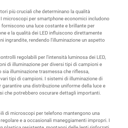
ori più cruciali che determinano la qualità
a. I microscopi per smartphone economici includono
 forniscono una luce costante e brillante per
one e la qualità dei LED influiscono direttamente
gini ingrandite, rendendo l'illuminazione un aspetto
ntrolli regolabili per l'intensità luminosa dei LED,
ni di illuminazione per diversi tipi di campioni e
no sia illuminazione trasmessa che riflessa,
ari tipi di campioni. I sistemi di illuminazione di
r garantire una distribuzione uniforme della luce e
i che potrebbero oscurare dettagli importanti.
abili di microscopi per telefono mantengono una
o regolare e a occasionali maneggiamenti impropri. I
n plastica resistente, montaggi delle lenti rinforzati