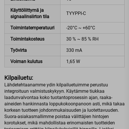
Käyttöliittymä ja
TYYPPI-C
signaalinsiirton tila
Toimintatemperatuuri
-20°C ~ +60°C
Toimintakosteus
30 % ~ 85 % RH
Työvirta
330 mA
Voiman kulutus
1,65 W
Kilpailuetu:
Lähdetehtaanamme ydin kilpailuetuimme perustuu
integroituun valmistuskykyyn. Käytämme tiukkaa
laadunvalvontaa koko tuotantoprosessin ajan, raaka-
aineiden hankinnasta loppukokoonpanoon asti, mikä takaa
korkean tuotteen johdonmukaisuuden ja luotettavuuden.
Suora-asiakasmallimme poistaa välittäjien hintojen
korotukset, mikä mahdollistaa erinomaisten tuotteiden