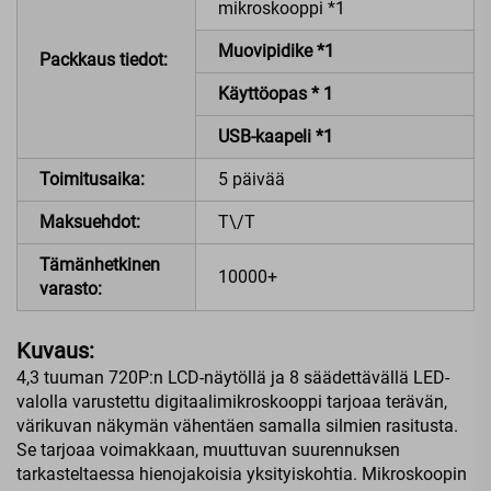
mikroskooppi *1
Muovipidike *1
Packkaus tiedot:
Käyttöopas * 1
USB-kaapeli *1
Toimitusaika:
5 päivää
Maksuehdot:
T\/T
Tämänhetkinen
10000+
varasto:
Kuvaus:
4,3 tuuman 720P:n LCD-näytöllä ja 8 säädettävällä LED-
valolla varustettu digitaalimikroskooppi tarjoaa terävän,
värikuvan näkymän vähentäen samalla silmien rasitusta.
Se tarjoaa voimakkaan, muuttuvan suurennuksen
tarkasteltaessa hienojakoisia yksityiskohtia. Mikroskoopin