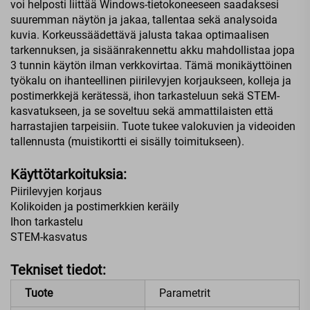
voi helposti liittää Windows-tietokoneeseen saadaksesi
suuremman näytön ja jakaa, tallentaa sekä analysoida
kuvia. Korkeussäädettävä jalusta takaa optimaalisen
tarkennuksen, ja sisäänrakennettu akku mahdollistaa jopa
3 tunnin käytön ilman verkkovirtaa. Tämä monikäyttöinen
työkalu on ihanteellinen piirilevyjen korjaukseen, kolleja ja
postimerkkejä kerätessä, ihon tarkasteluun sekä STEM-
kasvatukseen, ja se soveltuu sekä ammattilaisten että
harrastajien tarpeisiin. Tuote tukee valokuvien ja videoiden
tallennusta (muistikortti ei sisälly toimitukseen).
Käyttötarkoituksia:
Piirilevyjen korjaus
Kolikoiden ja postimerkkien keräily
Ihon tarkastelu
STEM-kasvatus
Tekniset tiedot:
Tuote
Parametrit