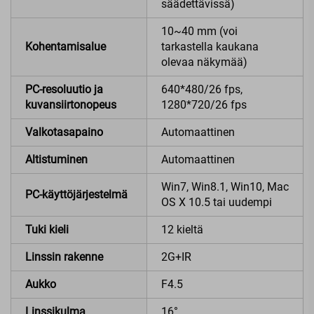
säädettävissä)
10~40 mm (voi
Kohentamisalue
tarkastella kaukana
olevaa näkymää)
PC-resoluutio ja
640*480/26 fps,
kuvansiirtonopeus
1280*720/26 fps
Valkotasapaino
Automaattinen
Altistuminen
Automaattinen
Win7, Win8.1, Win10, Mac
PC-käyttöjärjestelmä
OS X 10.5 tai uudempi
Tuki kieli
12 kieltä
Linssin rakenne
2G+IR
Aukko
F4.5
Linssikulma
16°