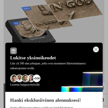
Lukitse yksinoikeudet
Liity yli 500 alan johtajaan, jotka ovat muuttaneet liiketoimintaansa
ratkaisujemme avulla.
Luotettu huippuyrityksillä
Hanki eksklusiivinen alennuksesi!
Syötä sähköpostiosoitteesi saadaksesi henkilökohtaisen