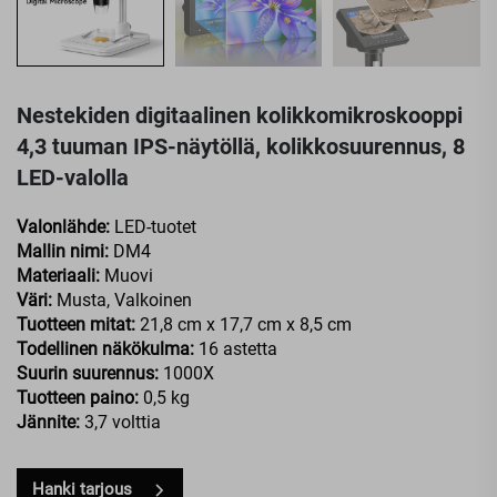
Nestekiden digitaalinen kolikkomikroskooppi
4,3 tuuman IPS-näytöllä, kolikkosuurennus, 8
LED-valolla
Valonlähde:
LED-tuotet
Mallin nimi:
DM4
Materiaali:
Muovi
Väri:
Musta, Valkoinen
Tuotteen mitat:
21,8 cm x 17,7 cm x 8,5 cm
Todellinen näkökulma:
16 astetta
Suurin suurennus:
1000X
Tuotteen paino:
0,5 kg
Jännite:
3,7 volttia
Hanki tarjous