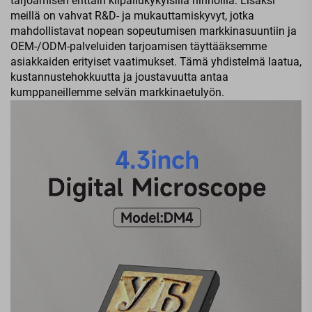
tarjoamisen erittäin kilpailukykyisillä hinnoilla. Lisäksi
meillä on vahvat R&D- ja mukauttamiskyvyt, jotka
mahdollistavat nopean sopeutumisen markkinasuuntiin ja
OEM-/ODM-palveluiden tarjoamisen täyttääksemme
asiakkaiden erityiset vaatimukset. Tämä yhdistelmä laatua,
kustannustehokkuutta ja joustavuutta antaa
kumppaneillemme selvän markkinaetulyön.