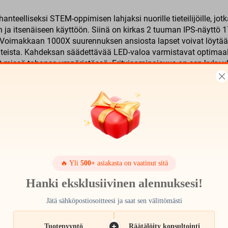
eelliseksi STEM-oppimisen lahjaksi nuorille tieteilijöille, jotk
a itsenäiseen käyttöön. Siinä on kirkas 2 tuuman IPS-näyttö 178
iä. Voimakkaan 1000X suurennuksen ansiosta lapset voivat löytä
enteista. Kahdeksan säädettävää LED-valoa varmistavat optimaalin 
hdat missä tahansa ympäristössä. Erityisominaisuus on sen kyky 
öoppimiseen, kouluprojekteihin ja viestintätaitojen kehittämiseen
ä tekee siitä täydellisen aloittelijan sarjan luontotieteen ikuis
🔥 Yli
500+
asiakasta on vaatinut sitä
Hanki eksklusiivinen alennuksesi!
Jätä sähköpostiosoitteesi ja saat sen välittömästi
t
Tuotepyyntö
Räätälöity konsultointi