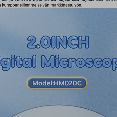
aa kumppaneillemme selvän markkinaetulyön.