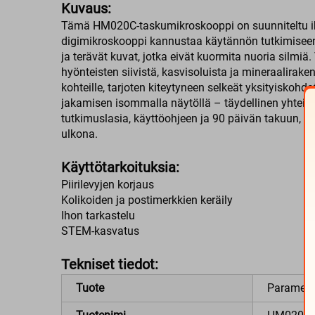
Kuvaus:
Tämä HM020C-taskumikroskooppi on suunniteltu ihant
digimikroskooppi kannustaa käytännön tutkimiseen j
ja terävät kuvat, jotka eivät kuormita nuoria silm
hyönteisten siivistä, kasvisoluista ja mineraalirak
kohteille, tarjoten kiteytyneen selkeät yksityisko
jakamisen isommalla näytöllä – täydellinen yhteisty
tutkimuslasia, käyttöohjeen ja 90 päivän takuun, mik
ulkona.
Käyttötarkoituksia:
Piirilevyjen korjaus
Kolikoiden ja postimerkkien keräily
Ihon tarkastelu
STEM-kasvatus
Tekniset tiedot:
Tuote
Parametri