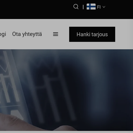
|
FI
ogi
Ota yhteyttä
Hanki tarjous