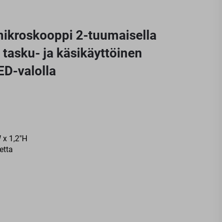
ikroskooppi 2-tuumaisella
 tasku- ja käsikäyttöinen
ED-valolla
 x 1,2"H
etta