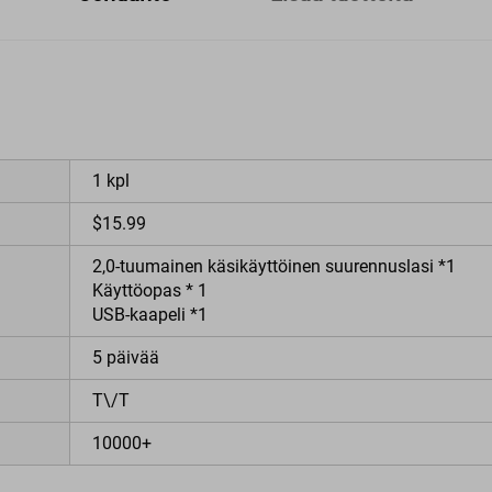
1 kpl
$15.99
2,0-tuumainen käsikäyttöinen suurennuslasi *1
Käyttöopas * 1
USB-kaapeli *1
5 päivää
T\/T
10000+