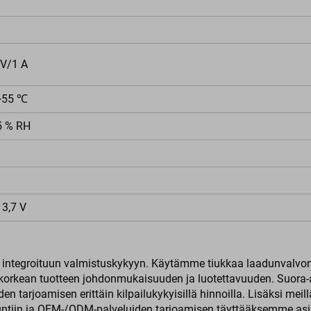
 V/1 A
+55 ℃
5 % RH
 3,7 V
integroituun valmistuskykyyn. Käytämme tiukkaa laadunvalvont
orkean tuotteen johdonmukaisuuden ja luotettavuuden. Suora-a
en tarjoamisen erittäin kilpailukykyisillä hinnoilla. Lisäksi mei
tiin ja OEM-/ODM-palveluiden tarjoamisen täyttääksemme asia