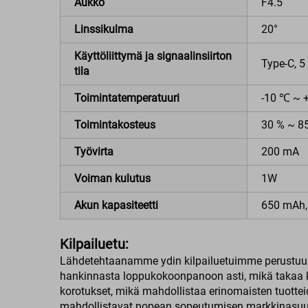
Aukko
F4.5
Linssikulma
20°
Käyttöliittymä ja signaalinsiirton
Type-C, 5
tila
Toimintatemperatuuri
-10 ℃ ~ 
Toimintakosteus
30 % ~ 8
Työvirta
200 mA
Voiman kulutus
1W
Akun kapasiteetti
650 mAh,
Kilpailuetu:
Lähdetehtaanamme ydin kilpailuetuimme perustuu 
hankinnasta loppukokoonpanoon asti, mikä takaa k
korotukset, mikä mahdollistaa erinomaisten tuotteid
mahdollistavat nopean sopeutumisen markkinasuun