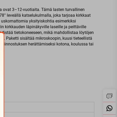
a ovat 3–12-vuotiaita. Tämä lasten turvallinen
° leveällä katselukulmalla, joka tarjoaa kirkkaat
ä uskomattomia yksityiskohtia esimerkiksi
kirkkauden läpinäkyville laseille ja peittäville
yhdistää tietokoneeseen, mikä mahdollistaa löytöjen
. Paketti sisältää mikroskoopin, kuusi tieteellistä
en kiinnostuksen herättämiseksi kotona, koulussa tai