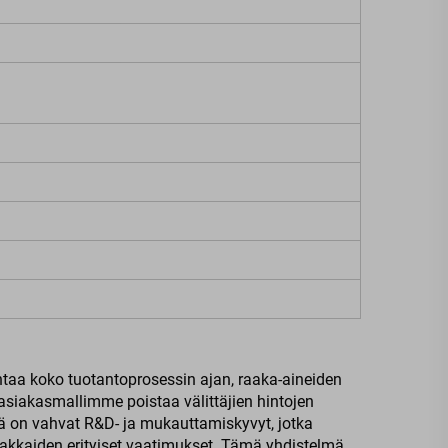
aa koko tuotantoprosessin ajan, raaka-aineiden
siakasmallimme poistaa välittäjien hintojen
llä on vahvat R&D- ja mukauttamiskyvyt, jotka
kkaiden erityiset vaatimukset. Tämä yhdistelmä