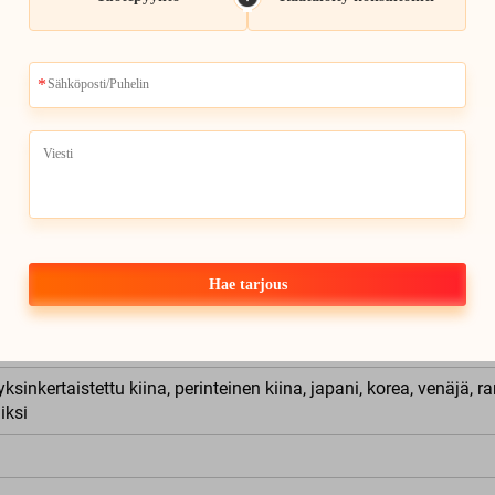
n IPS-näyttö
je
oa (kirkkaus säädettävissä)
egmenttiä
tinen
Hae tarjous
tinen
8.1, Win10, Mac OS X 10.5 tai uudempi
yksinkertaistettu kiina, perinteinen kiina, japani, korea, venäjä, ra
aiksi