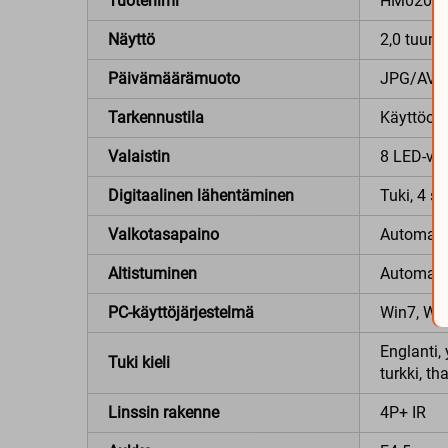
Tuotenimi
HM020C
Näyttö
2,0 tuuma
Päivämäärämuoto
JPG/AVI
Tarkennustila
Käyttöoh
Valaistin
8 LED-val
Digitaalinen lähentäminen
Tuki, 4 s
Valkotasapaino
Automaat
Altistuminen
Automaat
PC-käyttöjärjestelmä
Win7, Win
Englanti, 
Tuki kieli
turkki, th
Linssin rakenne
4P+ IR