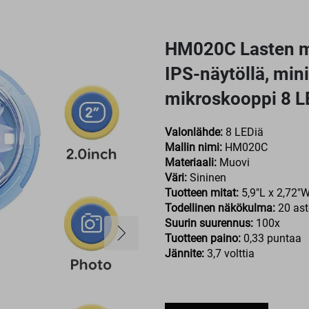
HM020C Lasten m
IPS-näytöllä, mini
mikroskooppi 8 L
Valonlähde:
8 LEDiä
Mallin nimi:
HM020C
Materiaali:
Muovi
Väri:
Sininen
Tuotteen mitat:
5,9"L x 2,72"W
Todellinen näkökulma:
20 ast
Suurin suurennus:
100x
Tuotteen paino:
0,33 puntaa
Jännite:
3,7 volttia