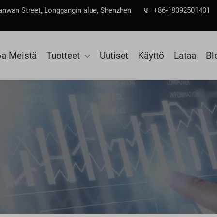
 Nanwan Street, Longgangin alue, Shenzhen
+86-18092501401
oa Meistä
Tuotteet
Uutiset
Käyttö
Lataa
Bl