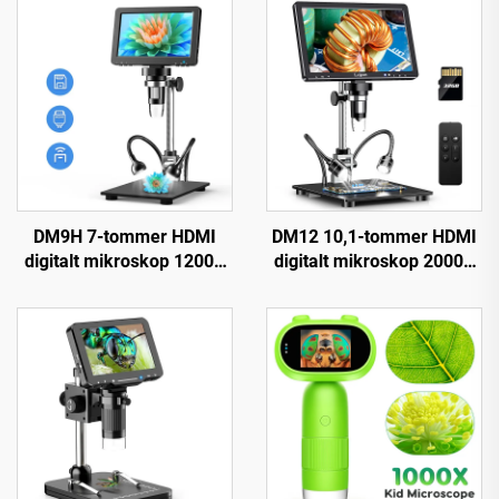
DM9H 7-tommer HDMI
DM12 10,1-tommer HDMI
digitalt mikroskop 1200X
digitalt mikroskop 2000X
møntmikroskop med IPS-
møntmikroskop med 10
skærm 16 MP
LED'er
lodningsmikroskop