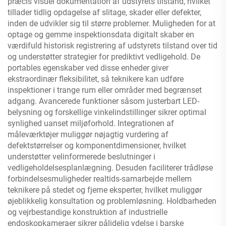
præcis visuel dokumentation af udstyrets tilstand, hvilket
tillader tidlig opdagelse af slitage, skader eller defekter,
inden de udvikler sig til større problemer. Muligheden for at
optage og gemme inspektionsdata digitalt skaber en
værdifuld historisk registrering af udstyrets tilstand over tid
og understøtter strategier for prediktivt vedligehold. De
portables egenskaber ved disse enheder giver
ekstraordinær fleksibilitet, så teknikere kan udføre
inspektioner i trange rum eller områder med begrænset
adgang. Avancerede funktioner såsom justerbart LED-
belysning og forskellige vinkelindstillinger sikrer optimal
synlighed uanset miljøforhold. Integrationen af
måleværktøjer muliggør nøjagtig vurdering af
defektstørrelser og komponentdimensioner, hvilket
understøtter velinformerede beslutninger i
vedligeholdelsesplanlægning. Desuden faciliterer trådløse
forbindelsesmuligheder realtids-samarbejde mellem
teknikere på stedet og fjerne eksperter, hvilket muliggør
øjeblikkelig konsultation og problemløsning. Holdbarheden
og vejrbestandige konstruktion af industrielle
endoskopkameraer sikrer pålidelig ydelse i barske