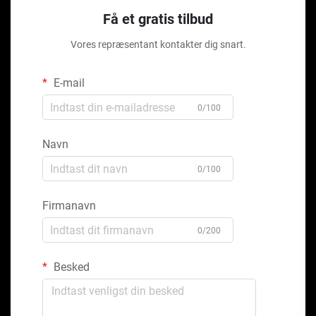
Få et gratis tilbud
Vores repræsentant kontakter dig snart.
E-mail
0/100
Navn
0/100
Firmanavn
0/200
Besked