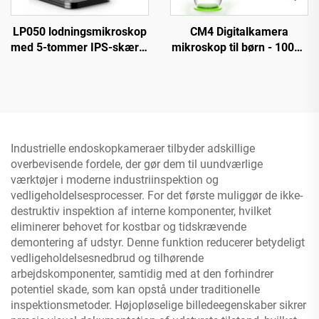
LP050 lodningsmikroskop
CM4 Digitalkamera
med 5-tommer IPS-skærm
mikroskop til børn - 1000X
1000X møntmikroskop til
forstørrelse, bærbar
PCB, planter, mønter
håndmikroskop med 2"
IPS-skærm
Industrielle endoskopkameraer tilbyder adskillige
overbevisende fordele, der gør dem til uundværlige
værktøjer i moderne industriinspektion og
vedligeholdelsesprocesser. For det første muliggør de ikke-
destruktiv inspektion af interne komponenter, hvilket
eliminerer behovet for kostbar og tidskrævende
demontering af udstyr. Denne funktion reducerer betydeligt
vedligeholdelsesnedbrud og tilhørende
arbejdskomponenter, samtidig med at den forhindrer
potentiel skade, som kan opstå under traditionelle
inspektionsmetoder. Højopløselige billedeegenskaber sikrer