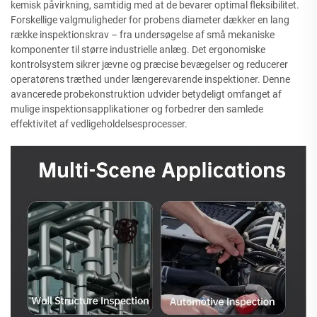
kemisk påvirkning, samtidig med at de bevarer optimal fleksibilitet.
Forskellige valgmuligheder for probens diameter dækker en lang
række inspektionskrav – fra undersøgelse af små mekaniske
komponenter til større industrielle anlæg. Det ergonomiske
kontrolsystem sikrer jævne og præcise bevægelser og reducerer
operatørens træthed under længerevarende inspektioner. Denne
avancerede probekonstruktion udvider betydeligt omfanget af
mulige inspektionsapplikationer og forbedrer den samlede
effektivitet af vedligeholdelsesprocesser.