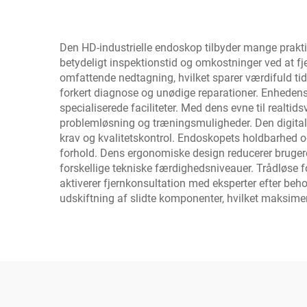
Den HD-industrielle endoskop tilbyder mange praktisk
betydeligt inspektionstid og omkostninger ved at fj
omfattende nedtagning, hvilket sparer værdifuld tid 
forkert diagnose og unødige reparationer. Enhedens 
specialiserede faciliteter. Med dens evne til realt
problemløsning og træningsmuligheder. Den digitale 
krav og kvalitetskontrol. Endoskopets holdbarhed og
forhold. Dens ergonomiske design reducerer brugere
forskellige tekniske færdighedsniveauer. Trådløse 
aktiverer fjernkonsultation med eksperter efter be
udskiftning af slidte komponenter, hvilket maksime