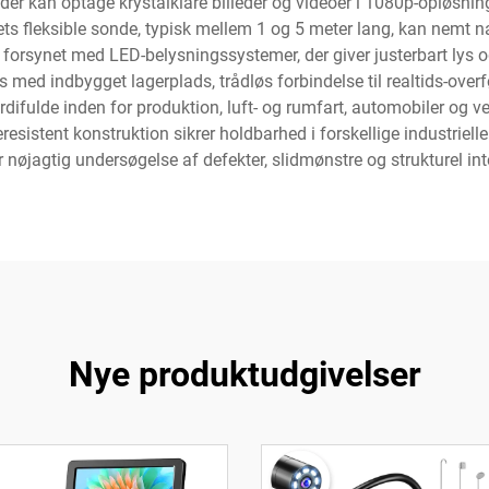
er kan optage krystalklare billeder og videoer i 1080p-opløsning,
ts fleksible sonde, typisk mellem 1 og 5 meter lang, kan nem
forsynet med LED-belysningssystemer, der giver justerbart lys o
ed indbygget lagerplads, trådløs forbindelse til realtids-overfø
difulde inden for produktion, luft- og rumfart, automobiler og ve
esistent konstruktion sikrer holdbarhed i forskellige industriel
er nøjagtig undersøgelse af defekter, slidmønstre og strukturel inte
Nye produktudgivelser