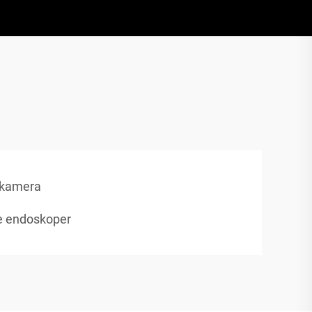
pkamera
le endoskoper