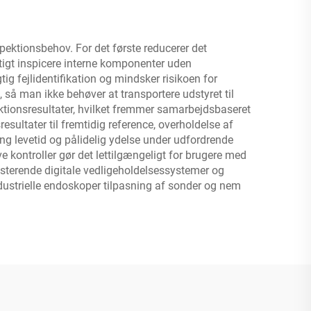
spektionsbehov. For det første reducerer det
rtigt inspicere interne komponenter uden
ig fejlidentifikation og mindsker risikoen for
 så man ikke behøver at transportere udstyret til
ektionsresultater, hvilket fremmer samarbejdsbaseret
ultater til fremtidig reference, overholdelse af
ng levetid og pålidelig ydelse under udfordrende
 kontroller gør det lettilgængeligt for brugere med
isterende digitale vedligeholdelsessystemer og
dustrielle endoskoper tilpasning af sonder og nem