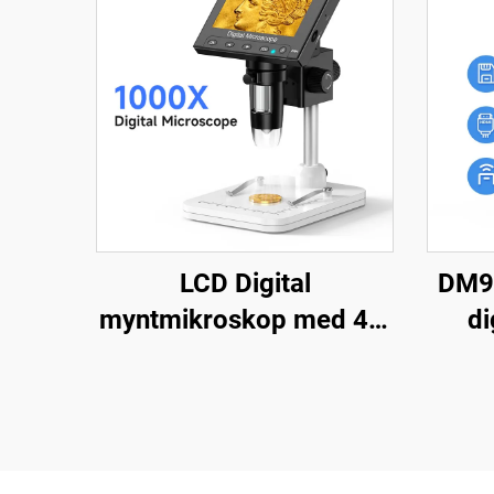
LCD Digital
DM9
myntmikroskop med 4,3
di
inches IPS-skærm,
120
myntforstørrelsesglas
med
med 8 LED'er
lo