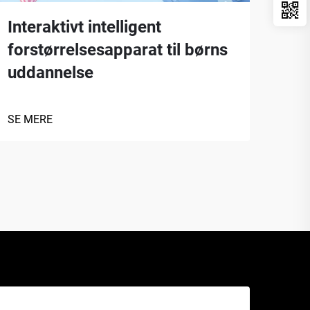
Interaktivt intelligent
Por
forstørrelsesapparat til børns
fel
uddannelse
SE 
SE MERE