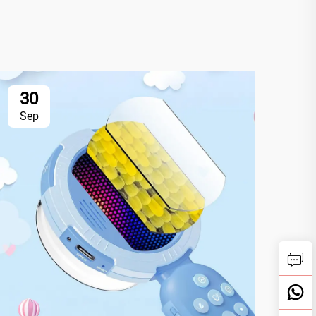
30
3
Sep
Se