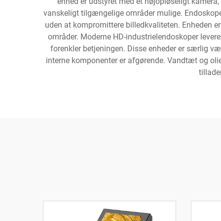
enhed er udstyret med et højopløseligt kamera, d
vanskeligt tilgængelige områder mulige. Endoskope
uden at kompromittere billedkvaliteten. Enheden er 
områder. Moderne HD-industrielendoskoper leveres m
forenkler betjeningen. Disse enheder er særlig vær
interne komponenter er afgørende. Vandtæt og olier
tillad