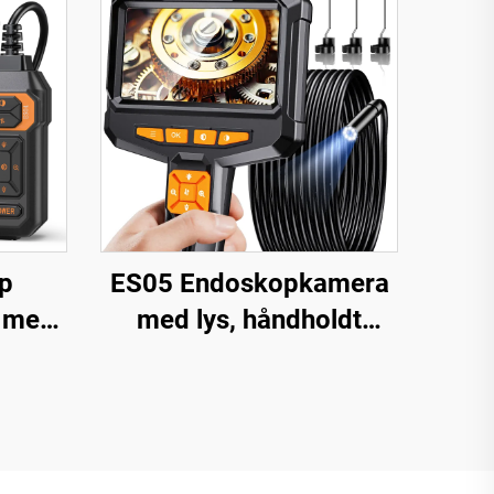
p
ES05 Endoskopkamera
 med
med lys, håndholdt
P HD-
boreskop med 4,3" IPS-
, 7,9
skærm
æt