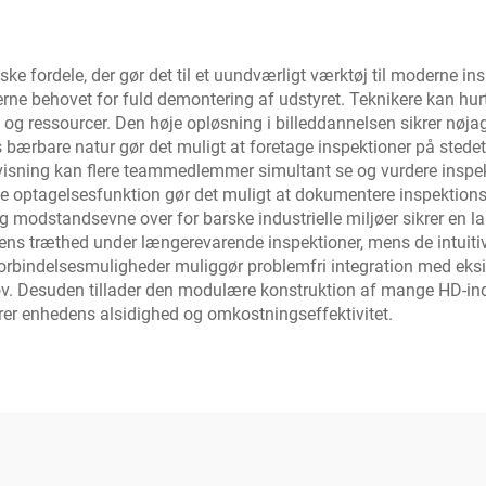
e fordele, der gør det til et uundværligt værktøj til moderne in
erne behovet for fuld demontering af udstyret. Teknikere kan hu
og ressourcer. Den høje opløsning i billeddannelsen sikrer nøjagt
bærbare natur gør det muligt at foretage inspektioner på stedet,
idsvisning kan flere teammedlemmer simultant se og vurdere insp
optagelsesfunktion gør det muligt at dokumentere inspektionsres
 modstandsevne over for barske industrielle miljøer sikrer en la
ns træthed under længerevarende inspektioner, mens de intuitive
forbindelsesmuligheder muliggør problemfri integration med eks
hov. Desuden tillader den modulære konstruktion af mange HD-in
rer enhedens alsidighed og omkostningseffektivitet.