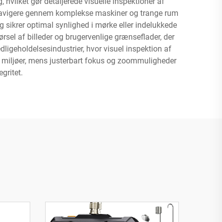
 hvilket gør detaljerede visuelle inspektioner af
t navigere gennem komplekse maskiner og trange rum
g sikrer optimal synlighed i mørke eller indelukkede
rsel af billeder og brugervenlige grænseflader, der
dligeholdelsesindustrier, hvor visuel inspektion af
le miljøer, mens justerbart fokus og zoommuligheder
gritet.