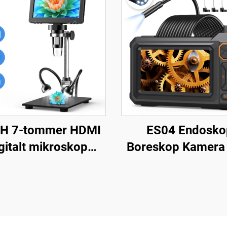
H 7-tommer HDMI
ES04 Endosko
gitalt mikroskop
Boreskop Kamera
0X møntmikroskop
lys, 4,3" IPS 1920
 IPS-skærm 16 MP
inspektionskamera
dningsmikroskop
mm IP67 vandt