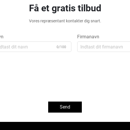
Få et gratis tilbud
Vores repræsentant kontakter dig snart.
vn
Firmanavn
0/100
Send