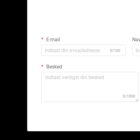
E-mail
Na
0/100
Besked
0/1000