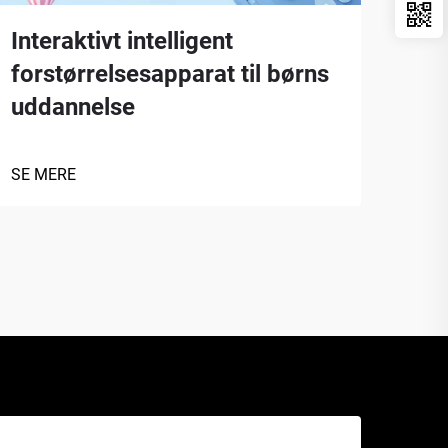
Interaktivt intelligent
Por
forstørrelsesapparat til børns
fel
uddannelse
SE 
SE MERE