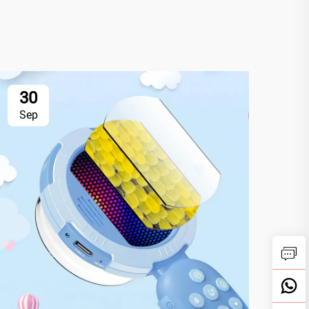
30
3
Sep
Se