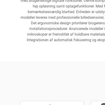
med brugervenlige digitale funktioner. Denne kompak
høj opløsning samt optagefunktioner. Med fo
bemærkelsesværdig klarhed. Enheden er udstyret
modeller leveres med professionelle billedsensorer, 
Det ergonomiske design prioriterer brugeren
installationsprocedurer. Avancerede modeller i
mikroskoper er fremstillet af holdbare materiale
Integrationen af automatisk fokusering og ekspone