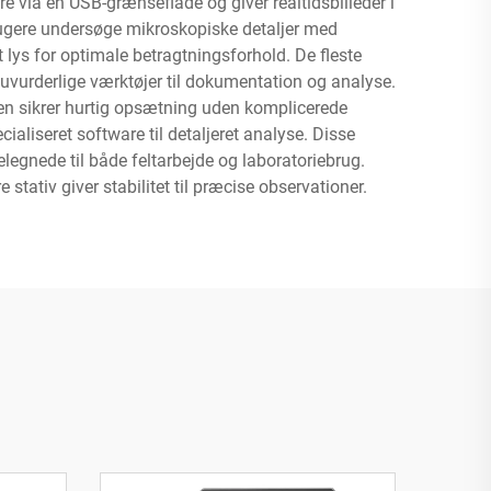
e via en USB-grænseflade og giver realtidsbilleder i
brugere undersøge mikroskopiske detaljer med
lys for optimale betragtningsforhold. De fleste
l uvurderlige værktøjer til dokumentation og analyse.
en sikrer hurtig opsætning uden komplicerede
aliseret software til detaljeret analyse. Disse
elegnede til både feltarbejde og laboratoriebrug.
stativ giver stabilitet til præcise observationer.