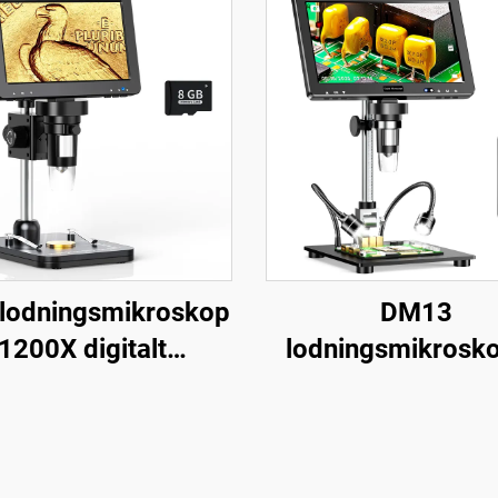
lodningsmikroskop
DM13
1200X digitalt
lodningsmikroskop
kroskop til PCB-
elektronikreparat
redsreparation
mønter, smykker m
LED'er