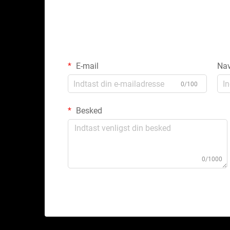
E-mail
Na
0/100
Besked
0/1000