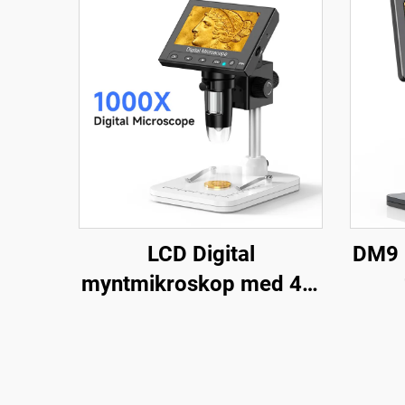
LCD Digital
DM9 
myntmikroskop med 4,3
inches IPS-skærm,
mi
myntforstørrelsesglas
k
med 8 LED'er