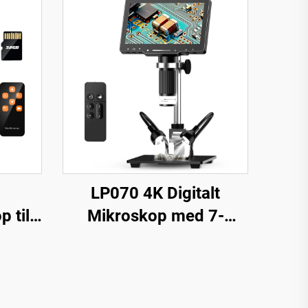
LP070 4K Digitalt
 til
Mikroskop med 7-
ion,
tommers IPS-skærm
ed 10
48MP HD HDMI
Mikroskop