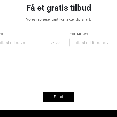
Få et gratis tilbud
Vores repræsentant kontakter dig snart.
vn
Firmanavn
0/100
Send