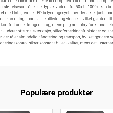
te enhed tilsluttes direkte til computere eller bærbare computer
rstørrelsesområder, der typisk varierer fra 50x til 1000x, kan 
 med integrerede LED-belysningssystemer, der sikrer justerbart 
der kan optage både stille billeder og videoer, hvilket gør dem ti
s komfort under længere brug, mens plug-and-play-funktionalitet
nkluderer ofte måleværktøjer, billedforbedringsfunktioner og speci
r, der tåler almindelig håndtering og transport, hvilket gør dem v
ringskontrol sikrer konstant billedkvalitet, mens det justerbare 
Populære produkter