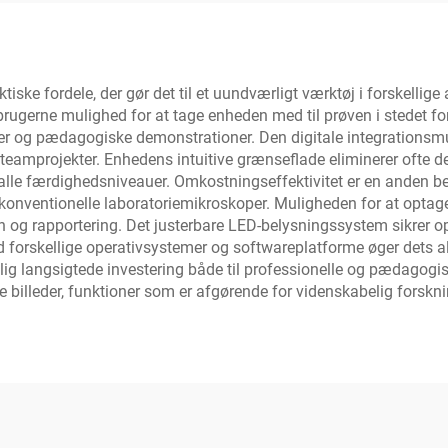
ke fordele, der gør det til et uundværligt værktøj i forskellige
brugerne mulighed for at tage enheden med til prøven i stedet fo
oner og pædagogiske demonstrationer. Den digitale integrationsm
g teamprojekter. Enhedens intuitive grænseflade eliminerer ofte den
alle færdighedsniveauer. Omkostningseffektivitet er en anden be
for konventionelle laboratoriemikroskoper. Muligheden for at opta
 og rapportering. Det justerbare LED-belysningssystem sikrer op
d forskellige operativsystemer og softwareplatforme øger dets 
delig langsigtede investering både til professionelle og pædagogi
 billeder, funktioner som er afgørende for videnskabelig forskni