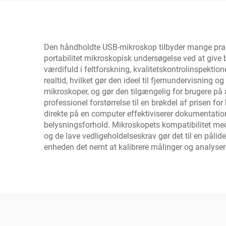
Den håndholdte USB-mikroskop tilbyder mange praktis
portabilitet mikroskopisk undersøgelse ved at give 
værdifuld i feltforskning, kvalitetskontrolinspekti
realtid, hvilket gør den ideel til fjernundervisning o
mikroskoper, og gør den tilgængelig for brugere på 
professionel forstørrelse til en brøkdel af prisen 
direkte på en computer effektiviserer dokumentation
belysningsforhold. Mikroskopets kompatibilitet me
og de lave vedligeholdelseskrav gør det til en påli
enheden det nemt at kalibrere målinger og analysere