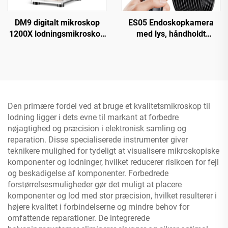
DM9 digitalt mikroskop
ES05 Endoskopkamera
1200X lodningsmikroskop
med lys, håndholdt
til mønter 12 MP PCB-
boreskop med 4,3" IPS-
kredsreparation
skærm
Den primære fordel ved at bruge et kvalitetsmikroskop til
lodning ligger i dets evne til markant at forbedre
nøjagtighed og præcision i elektronisk samling og
reparation. Disse specialiserede instrumenter giver
teknikere mulighed for tydeligt at visualisere mikroskopiske
komponenter og lodninger, hvilket reducerer risikoen for fejl
og beskadigelse af komponenter. Forbedrede
forstørrelsesmuligheder gør det muligt at placere
komponenter og lod med stor præcision, hvilket resulterer i
højere kvalitet i forbindelserne og mindre behov for
omfattende reparationer. De integrerede