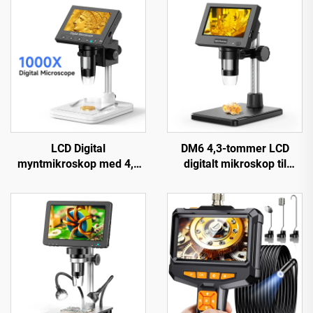
LCD Digital
DM6 4,3-tommer LCD
myntmikroskop med 4,3
digitalt mikroskop til
inches IPS-skærm,
voksne med 8 LED til
myntforstørrelsesglas
lodning, reparation, pcb,
med 8 LED'er
planter