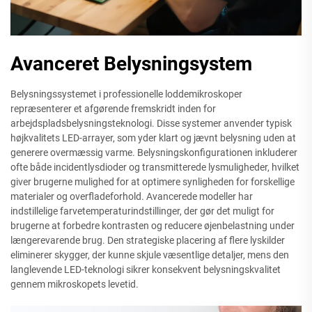
Avanceret Belysningsystem
Belysningssystemet i professionelle loddemikroskoper
repræsenterer et afgørende fremskridt inden for
arbejdspladsbelysningsteknologi. Disse systemer anvender typisk
højkvalitets LED-arrayer, som yder klart og jævnt belysning uden at
generere overmæssig varme. Belysningskonfigurationen inkluderer
ofte både incidentlysdioder og transmitterede lysmuligheder, hvilket
giver brugerne mulighed for at optimere synligheden for forskellige
materialer og overfladeforhold. Avancerede modeller har
indstillelige farvetemperaturindstillinger, der gør det muligt for
brugerne at forbedre kontrasten og reducere øjenbelastning under
længerevarende brug. Den strategiske placering af flere lyskilder
eliminerer skygger, der kunne skjule væsentlige detaljer, mens den
langlevende LED-teknologi sikrer konsekvent belysningskvalitet
gennem mikroskopets levetid.