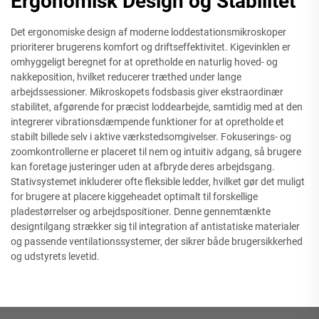
Ergonomisk Design og Stabilitet
Det ergonomiske design af moderne loddestationsmikroskoper
prioriterer brugerens komfort og driftseffektivitet. Kigevinklen er
omhyggeligt beregnet for at opretholde en naturlig hoved- og
nakkeposition, hvilket reducerer træthed under lange
arbejdssessioner. Mikroskopets fodsbasis giver ekstraordinær
stabilitet, afgørende for præcist loddearbejde, samtidig med at den
integrerer vibrationsdæmpende funktioner for at opretholde et
stabilt billede selv i aktive værkstedsomgivelser. Fokuserings- og
zoomkontrollerne er placeret til nem og intuitiv adgang, så brugere
kan foretage justeringer uden at afbryde deres arbejdsgang.
Stativsystemet inkluderer ofte fleksible ledder, hvilket gør det muligt
for brugere at placere kiggeheadet optimalt til forskellige
pladestørrelser og arbejdspositioner. Denne gennemtænkte
designtilgang strækker sig til integration af antistatiske materialer
og passende ventilationssystemer, der sikrer både brugersikkerhed
og udstyrets levetid.