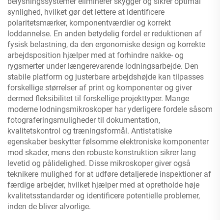
belysningssystemer eliminerer skygger og sikrer optimal
synlighed, hvilket gør det lettere at identificere
polaritetsmærker, komponentværdier og korrekt
loddannelse. En anden betydelig fordel er reduktionen af
fysisk belastning, da den ergonomiske design og korrekte
arbejdsposition hjælper med at forhindre nakke- og
rygsmerter under længerevarende lodningsarbejde. Den
stabile platform og justerbare arbejdshøjde kan tilpasses
forskellige størrelser af print og komponenter og giver
dermed fleksibilitet til forskellige projekttyper. Mange
moderne lodningsmikroskoper har yderligere fordele såsom
fotograferingsmuligheder til dokumentation,
kvalitetskontrol og træningsformål. Antistatiske
egenskaber beskytter følsomme elektroniske komponenter
mod skader, mens den robuste konstruktion sikrer lang
levetid og pålidelighed. Disse mikroskoper giver også
teknikere mulighed for at udføre detaljerede inspektioner af
færdige arbejder, hvilket hjælper med at opretholde høje
kvalitetsstandarder og identificere potentielle problemer,
inden de bliver alvorlige.