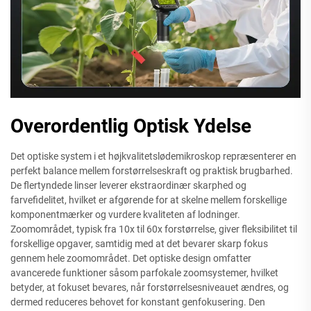
Overordentlig Optisk Ydelse
Det optiske system i et højkvalitetslødemikroskop repræsenterer en
perfekt balance mellem forstørrelseskraft og praktisk brugbarhed.
De flertyndede linser leverer ekstraordinær skarphed og
farvefidelitet, hvilket er afgørende for at skelne mellem forskellige
komponentmærker og vurdere kvaliteten af lodninger.
Zoomområdet, typisk fra 10x til 60x forstørrelse, giver fleksibilitet til
forskellige opgaver, samtidig med at det bevarer skarp fokus
gennem hele zoomområdet. Det optiske design omfatter
avancerede funktioner såsom parfokale zoomsystemer, hvilket
betyder, at fokuset bevares, når forstørrelsesniveauet ændres, og
dermed reduceres behovet for konstant genfokusering. Den