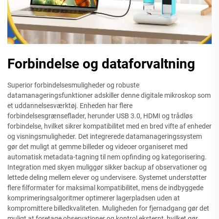
Forbindelse og dataforvaltning
Superior forbindelsesmuligheder og robuste
datamanageringsfunktioner adskiller denne digitale mikroskop som
et uddannelsesværktøj. Enheden har flere
forbindelsesgrænseflader, herunder USB 3.0, HDMI og trådløs
forbindelse, hvilket sikrer kompatibilitet med en bred vifte af enheder
og visningsmuligheder. Det integrerede datamanageringssystem
gør det muligt at gemme billeder og videoer organiseret med
automatisk metadata-tagning til nem opfinding og kategorisering.
Integration med skyen muliggør sikker backup af observationer og
lettede deling mellem elever og undervisere. Systemet understøtter
flere filformater for maksimal kompatibilitet, mens de indbyggede
komprimeringsalgoritmer optimerer lagerpladsen uden at
kompromittere billedkvaliteten. Muligheden for fjernadgang gør det
muligt at foretage observationer og kontrol eksternt, hvilket gør