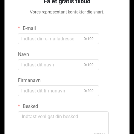
Få et gratis tilbud
Vores repræsentant kontakter dig snart.
E-mail
0/100
Navn
0/100
Firmanavn
0/200
Besked