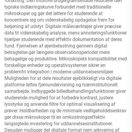
forskning. Den intuitive brugergrænseflade reducerer den
typiske indlæringskurve forbundet med traditionelle
mikroskoper og gør det lettere for studerende at
koncentrere sig om videnskabelig opdagelse frem for
betjening af udstyr. Digitale måleværktøjer giver præcise
data til videnskabelig analyse, mens annoteringsfunktioner
hjælper studerende med effektiv dokumentation af deres
fund. Fjernelsen af øjenbelastning gennem digital
betragtelse gør længere observationsperioder mere
behagelige og produktive. Mikroskopets kompatibilitet med
forskellige enheder og operativsystemer sikrer en
problemfri integration i moderne uddannelsesmiljøer.
Muligheden for at dele resultater øjeblikkeligt via digitale
platforme lettes fjernundervisning og tværinstitutionelt
samarbejde. Indbyggede billedbehandlingsfunktioner giver
studerende mulighed for at forbedre kontrast, justere
lysstyrke og anvende filtre for optimal visualisering af
prøver. Holdbarheden og de minimale vedligeholdelseskrav
gør disse mikroskoper til en omkostningseffektiv
langsigtede investering for uddannelsesinstitutioner.
Desuden muliggør det digitale format nem arkivering af