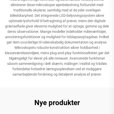
eliminerer disse mikroskoper øjenbelastning forbundet med
traditionelle okularer, samtidig med at de yder overlegen
billedskarphed. Det integrerede LED-belysningssystem sikrer
optimale lysforhold til betragtning af prøver, mens den digitale
grænseflade giver eleverne mulighed for at optage, gemme og dele
deres observationer. Mange modeller indeholder måleværktøjer,
annoteringsfunktioner og mulighed for tidslapseoptagelser, hvilket
gør dem uvurderlige til videnskabelig dokumentation og analyse.
Mikroskopets robuste konstruktion sikrer holdbarhed i
klasseværelsesmiljøer, mens plug-and-play-funktionaliteten gør det
tilgængeligt for elever på alle niveauer. Avancerede funktioner
såsom sammenligning i delt skærm, målinger i realtid og trådløs
forbindelse forbedrer læringsoplevelsen ved at muliggøre
samarbejdende forskning og detaljeret analyse af prøver.
Nye produkter