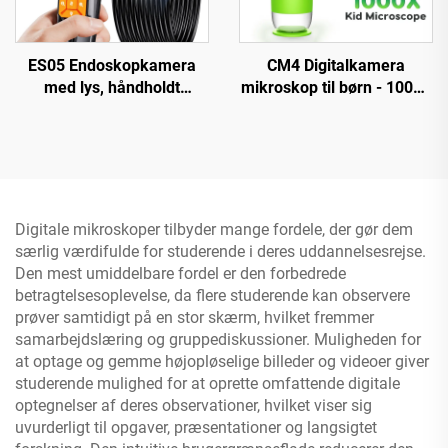
ES05 Endoskopkamera
CM4 Digitalkamera
med lys, håndholdt
mikroskop til børn - 1000X
boreskop med 4,3" IPS-
forstørrelse, bærbar
skærm
håndmikroskop med 2"
IPS-skærm
Digitale mikroskoper tilbyder mange fordele, der gør dem
særlig værdifulde for studerende i deres uddannelsesrejse.
Den mest umiddelbare fordel er den forbedrede
betragtelsesoplevelse, da flere studerende kan observere
prøver samtidigt på en stor skærm, hvilket fremmer
samarbejdslæring og gruppediskussioner. Muligheden for
at optage og gemme højopløselige billeder og videoer giver
studerende mulighed for at oprette omfattende digitale
optegnelser af deres observationer, hvilket viser sig
uvurderligt til opgaver, præsentationer og langsigtet