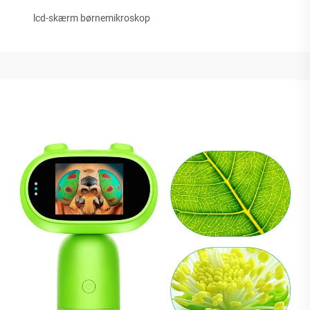
lcd-skærm børnemikroskop