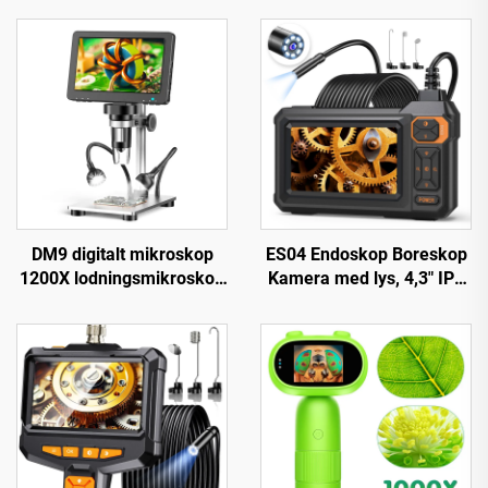
DM9 digitalt mikroskop
ES04 Endoskop Boreskop
1200X lodningsmikroskop
Kamera med lys, 4,3" IPS
til mønter 12 MP PCB-
1920P HD-
kredsreparation
inspektionskamera, 7,9
mm IP67 vandtæt