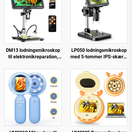
DM13 lodningsmikroskop
LP050 lodningsmikroskop
til elektronikreparation,
med 5-tommer IPS-skærm
mønter, smykker med 10
1000X møntmikroskop til
LED'er
PCB, planter, mønter