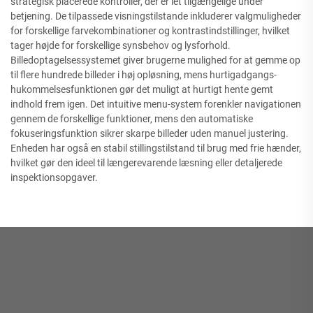
strategisk placerede kontroller, der er let tilgængelige under
betjening. De tilpassede visningstilstande inkluderer valgmuligheder
for forskellige farvekombinationer og kontrastindstillinger, hvilket
tager højde for forskellige synsbehov og lysforhold.
Billedoptagelsessystemet giver brugerne mulighed for at gemme op
til flere hundrede billeder i høj opløsning, mens hurtigadgangs-
hukommelsesfunktionen gør det muligt at hurtigt hente gemt
indhold frem igen. Det intuitive menu-system forenkler navigationen
gennem de forskellige funktioner, mens den automatiske
fokuseringsfunktion sikrer skarpe billeder uden manuel justering.
Enheden har også en stabil stillingstilstand til brug med frie hænder,
hvilket gør den ideel til længerevarende læsning eller detaljerede
inspektionsopgaver.