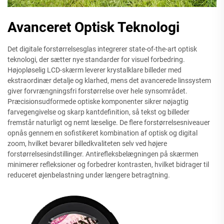
Avanceret Optisk Teknologi
Det digitale forstørrelsesglas integrerer state-of-the-art optisk
teknologi, der sætter nye standarder for visuel forbedring.
Højopløselig LCD-skærm leverer krystalklare billeder med
ekstraordinær detalje og klarhed, mens det avancerede linssystem
giver forvrængningsfri forstørrelse over hele synsområdet.
Præcisionsudformede optiske komponenter sikrer nøjagtig
farvegengivelse og skarp kantdefinition, så tekst og billeder
fremstår naturligt og nemt læselige. De flere forstørrelsesniveauer
opnås gennem en sofistikeret kombination af optisk og digital
zoom, hvilket bevarer billedkvaliteten selv ved højere
forstørrelsesindstillinger. Antirefleksbelægningen på skærmen
minimerer refleksioner og forbedrer kontrasten, hvilket bidrager til
reduceret øjenbelastning under længere betragtning.