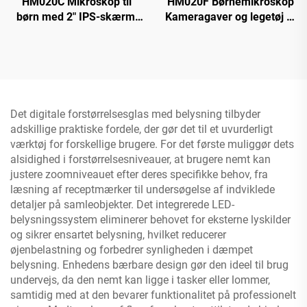
HM020C Mikroskop til
HM020F Børnemikroskop
børn med 2" IPS-skærm,
Kameragaver og legetøj til
mini lomme
drenge og piger 4-12 år,
håndmikroskop med 8
mikroskop til børn med 2"
LED'er
IPS HD-skærm
Det digitale forstørrelsesglas med belysning tilbyder
adskillige praktiske fordele, der gør det til et uvurderligt
værktøj for forskellige brugere. For det første muliggør dets
alsidighed i forstørrelsesniveauer, at brugere nemt kan
justere zoomniveauet efter deres specifikke behov, fra
læsning af receptmærker til undersøgelse af indviklede
detaljer på samleobjekter. Det integrerede LED-
belysningssystem eliminerer behovet for eksterne lyskilder
og sikrer ensartet belysning, hvilket reducerer
øjenbelastning og forbedrer synligheden i dæmpet
belysning. Enhedens bærbare design gør den ideel til brug
undervejs, da den nemt kan ligge i tasker eller lommer,
samtidig med at den bevarer funktionalitet på professionelt