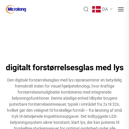
DA
digitalt forstørrelsesglas med lys
Den digitale forstørrelsesglas med lys repræsenterer en betydelig
fremskridt inden for visuel hjælpeteknologi, hvor kraftige
forstørrelsesmuligheder kombineres med integrerede
belysningsfunktioner. Denne alsidige enhed tilbyder brugere
justerbare forstørrelsesniveauer, typisk i området fra 2x til 32x,
hvilket gør den velegnet til forskellige formål – fra læsning af små
tryk til detaljerede inspektionsopgaver. Det indbyggede LED-
belysningssystem sikrer konstant, klart lys, der kan justeres til
forskellige styrkeniveauer for optimal synlighed under alle