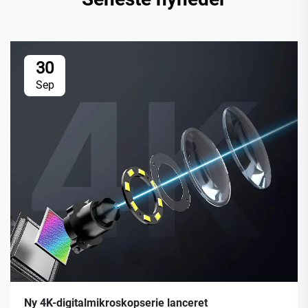
30
Sep
Ny 4K-digitalmikroskopserie lanceret