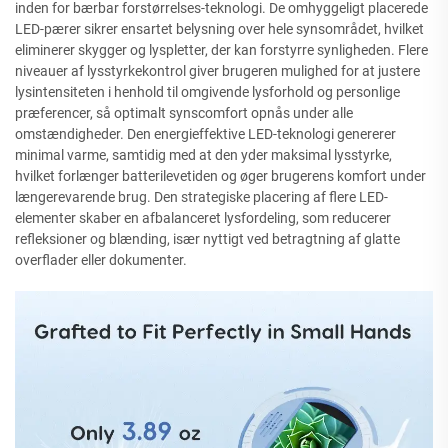
inden for bærbar forstørrelses-teknologi. De omhyggeligt placerede
LED-pærer sikrer ensartet belysning over hele synsområdet, hvilket
eliminerer skygger og lyspletter, der kan forstyrre synligheden. Flere
niveauer af lysstyrkekontrol giver brugeren mulighed for at justere
lysintensiteten i henhold til omgivende lysforhold og personlige
præferencer, så optimalt synscomfort opnås under alle
omstændigheder. Den energieffektive LED-teknologi genererer
minimal varme, samtidig med at den yder maksimal lysstyrke,
hvilket forlænger batterilevetiden og øger brugerens komfort under
længerevarende brug. Den strategiske placering af flere LED-
elementer skaber en afbalanceret lysfordeling, som reducerer
refleksioner og blænding, især nyttigt ved betragtning af glatte
overflader eller dokumenter.