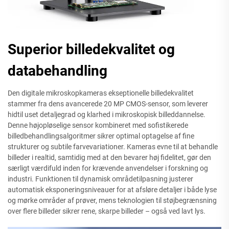
Superior billedekvalitet og
databehandling
Den digitale mikroskopkameras ekseptionelle billedekvalitet
stammer fra dens avancerede 20 MP CMOS-sensor, som leverer
hidtil uset detaljegrad og klarhed i mikroskopisk billeddannelse.
Denne højopløselige sensor kombineret med sofistikerede
billedbehandlingsalgoritmer sikrer optimal optagelse af fine
strukturer og subtile farvevariationer. Kameras evne til at behandle
billeder i realtid, samtidig med at den bevarer høj fidelitet, gør den
særligt værdifuld inden for krævende anvendelser i forskning og
industri. Funktionen til dynamisk områdetilpasning justerer
automatisk eksponeringsniveauer for at afsløre detaljer i både lyse
og mørke områder af prøver, mens teknologien til støjbegrænsning
over flere billeder sikrer rene, skarpe billeder – også ved lavt lys.