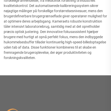
forskellige anvendelser, fra medicinsk forskning til industrielt
kvalitetskontrol. Det automatiserede kalibreringssystem sikrer
nøjagtige målinger på forskellige forstørrelsesniveauer, mens den
brugerdefinerbare brugergrænseflade giver operatører mulighed for
at optimere deres arbejdsgang. Kameraets robuste konstruktion
tåler intensivt laboratoriebrug, samtidig med at det opretholder
præcis optisk justering. Den innovative fokusassistent hjælper
brugere med hurtigt at opnå perfekt fokus, mens den indbyggede
hukommelsesbuffer tillader kontinuerlig high-speed-billedoptagelse
uden tab af data. Disse funktioner kombineres til at skabe en
fremragende brugeroplevelse, der øger produktiviteten og
forskningskvaliteten.