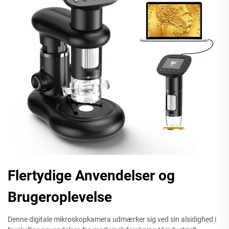
Flertydige Anvendelser og
Brugeroplevelse
Denne digitale mikroskopkamera udmærker sig ved sin alsidighed i