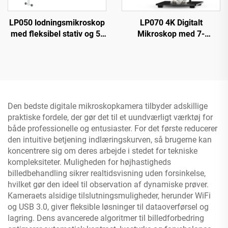
LP050 lodningsmikroskop
LP070 4K Digitalt
med fleksibel stativ og 5-
Mikroskop med 7-
tommer IPS-skærm 1080P
tommers IPS-skærm
8 LED-ringbelysning
48MP HD HDMI Mikroskop
Den bedste digitale mikroskopkamera tilbyder adskillige
praktiske fordele, der gør det til et uundværligt værktøj for
både professionelle og entusiaster. For det første reducerer
den intuitive betjening indlæringskurven, så brugerne kan
koncentrere sig om deres arbejde i stedet for tekniske
kompleksiteter. Muligheden for højhastigheds
billedbehandling sikrer realtidsvisning uden forsinkelse,
hvilket gør den ideel til observation af dynamiske prøver.
Kameraets alsidige tilslutningsmuligheder, herunder WiFi
og USB 3.0, giver fleksible løsninger til dataoverførsel og
lagring. Dens avancerede algoritmer til billedforbedring