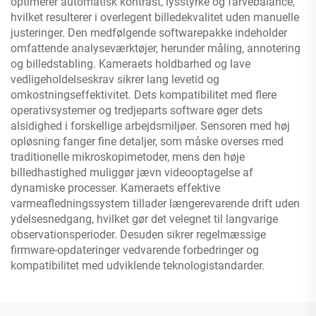
optimerer automatisk kontrast, lysstyrke og farvebalance,
hvilket resulterer i overlegent billedekvalitet uden manuelle
justeringer. Den medfølgende softwarepakke indeholder
omfattende analyseværktøjer, herunder måling, annotering
og billedstabling. Kameraets holdbarhed og lave
vedligeholdelseskrav sikrer lang levetid og
omkostningseffektivitet. Dets kompatibilitet med flere
operativsystemer og tredjeparts software øger dets
alsidighed i forskellige arbejdsmiljøer. Sensoren med høj
opløsning fanger fine detaljer, som måske overses med
traditionelle mikroskopimetoder, mens den høje
billedhastighed muliggør jævn videooptagelse af
dynamiske processer. Kameraets effektive
varmeafledningssystem tillader længerevarende drift uden
ydelsesnedgang, hvilket gør det velegnet til langvarige
observationsperioder. Desuden sikrer regelmæssige
firmware-opdateringer vedvarende forbedringer og
kompatibilitet med udviklende teknologistandarder.