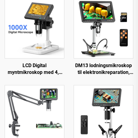
LCD Digital
DM13 lodningsmikroskop
myntmikroskop med 4,3
til elektronikreparation,
inches IPS-skærm,
mønter, smykker med 10
myntforstørrelsesglas
LED'er
med 8 LED'er