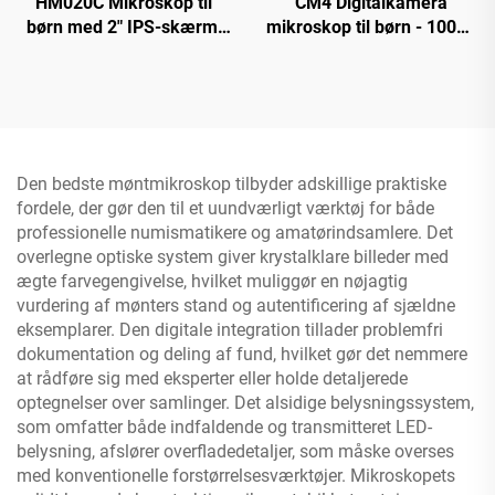
HM020C Mikroskop til
CM4 Digitalkamera
børn med 2" IPS-skærm,
mikroskop til børn - 1000X
mini lomme
forstørrelse, bærbar
håndmikroskop med 8
håndmikroskop med 2"
LED'er
IPS-skærm
Den bedste møntmikroskop tilbyder adskillige praktiske
fordele, der gør den til et uundværligt værktøj for både
professionelle numismatikere og amatørindsamlere. Det
overlegne optiske system giver krystalklare billeder med
ægte farvegengivelse, hvilket muliggør en nøjagtig
vurdering af mønters stand og autentificering af sjældne
eksemplarer. Den digitale integration tillader problemfri
dokumentation og deling af fund, hvilket gør det nemmere
at rådføre sig med eksperter eller holde detaljerede
optegnelser over samlinger. Det alsidige belysningssystem,
som omfatter både indfaldende og transmitteret LED-
belysning, afslører overfladedetaljer, som måske overses
med konventionelle forstørrelsesværktøjer. Mikroskopets