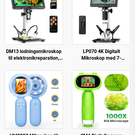
DM13 lodningsmikroskop
LP070 4K Digitalt
til elektronikreparation,
Mikroskop med 7-
mønter, smykker med 10
tommers IPS-skærm
LED'er
48MP HD HDMI Mikroskop