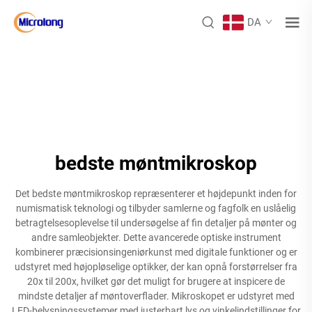
DA
bedste møntmikroskop
Det bedste møntmikroskop repræsenterer et højdepunkt inden for
numismatisk teknologi og tilbyder samlerne og fagfolk en uslåelig
betragtelsesoplevelse til undersøgelse af fin detaljer på mønter og
andre samleobjekter. Dette avancerede optiske instrument
kombinerer præcisionsingeniørkunst med digitale funktioner og er
udstyret med højopløselige optikker, der kan opnå forstørrelser fra
20x til 200x, hvilket gør det muligt for brugere at inspicere de
mindste detaljer af møntoverflader. Mikroskopet er udstyret med
LED-belysningssystemer med justerbart lys og vinkelindstillinger for