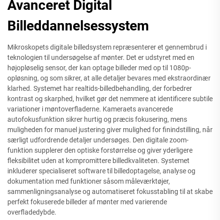
Avanceret Digital
Billeddannelsessystem
Mikroskopets digitale billedsystem repræsenterer et gennembrud i
teknologien til undersøgelse af mønter. Det er udstyret med en
højopløselig sensor, der kan optage billeder med op til 1080p-
opløsning, og som sikrer, at alle detaljer bevares med ekstraordinær
klarhed. Systemet har realtids-billedbehandling, der forbedrer
kontrast og skarphed, hvilket gør det nemmere at identificere subtile
variationer i møntoverfladerne. Kameraets avancerede
autofokusfunktion sikrer hurtig og præcis fokusering, mens
muligheden for manuel justering giver mulighed for finindstilling, når
særligt udfordrende detaljer undersøges. Den digitale zoom-
funktion supplerer den optiske forstørrelse og giver yderligere
fleksibilitet uden at kompromittere billedkvaliteten. Systemet
inkluderer specialiseret software til billedoptagelse, analyse og
dokumentation med funktioner såsom måleværktøjer,
sammenligningsanalyse og automatiseret fokusstabling til at skabe
perfekt fokuserede billeder af mønter med varierende
overfladedybde.