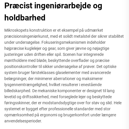
Præcist ingeniørarbejde og
holdbarhed
Mikroskopets konstruktion er et eksempel på udmærket
præcisionsingeniørkunst, med et solidt metalstel der sikrer stabilitet
under undersøgelse. Fokuseringsmekanismen indeholder
højpræcise kuglelejer og gear, som giver jævne og nøjagtige
justeringer uden driften eller spil. Scenen har integrerede
møntholdere med bløde, beskyttende overflader og præcise
positionskontroller til sikker undersøgelse af prøver. Det optiske
system bruger førsteklasses glaselementer med avancerede
belægninger, der minimerer aberrationer og maksimerer
lysgennemtrængelighed, hvilket resulterer i enestående
billedskarphed. De mekaniske komponenter er designet til lang
levetid og driftssikkerhed, med forseglede lejer og beskyttede
føringsskinner, der er modstandsdygtige over for støv og slid. Hele
systemet er bygget efter professionelle standarder med stor
opmærksomhed på ergonomi og brugerkomfort under længere
anvendelsesperioder.