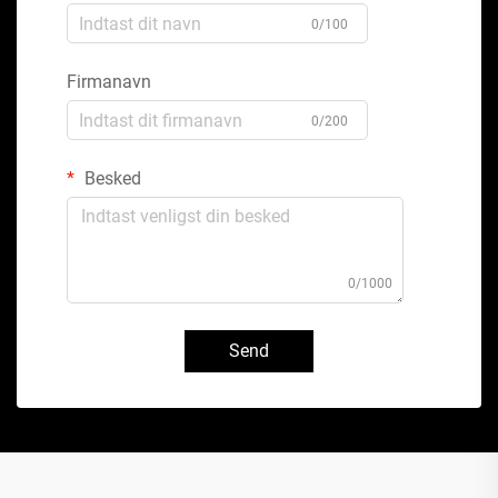
0/100
Firmanavn
0/200
Besked
0/1000
Send