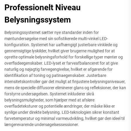
Professionelt Niveau
Belysningssystem
Belysningssystemet sætter nye standarder inden for
møntundersøgelse med sin sofistikerede multi-vinkel LED-
konfiguration. Systemet har uafhængigt justerbare vinklede og
gennemsigtige lyskilder, hvilket giver brugerne mulighed for at
oprette optimale belysningsforhold for forskellige typer mønter og
overfladeegenskaber. LED-lyset er farveafbalanceret for at give
naturlig og nøjagtig farvegengivelse, hvilket er afgørende for
identifikation af toning og patinaegenskaber. Justerbare
intensitetskontroller gør det muligt at finjustere belysningsniveauer,
mens de specielle diffusorer eliminerer glans og refleksioner, der kan
forstyrre undersøgelsen. Systemet inkluderer skrå
belysningsmuligheder, som hjælper med at afsløre
overfladeteksturer og potentielle ændringer, der måske ikke er
synlige under direkte belysning. LED-teknologien sikrer konstant
farvetemperatur og minimal varmeudvikling, hvilket gør den ideel til
længerevarende undersøgelsessessioner.